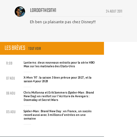
LORDOFTHESITH1
24 AOUT 2011
Eh ben ça plaisante pas chez Disney!!!
LES BRÈVES
TOUT VOIR
11:09
Lanterns : deux nouveaux extraits pour la série HBO
Max sur les matinales des Etats-Unis
07 AOU
X-Men '97 : la saison 3 bien prévue pour 2027, et la
saison 4 pour 2028
06 AOU
Chris McKenna et Erik Sommers (Spider-Man : Brand
New Day) en renfort sur l'écriture de Avengers :
Doomsday et Secret Wars
05 AOU
Spider-Man : Brand New Day : en France, un succès
record aussi avec 3 millions d'entrées en une
semaine