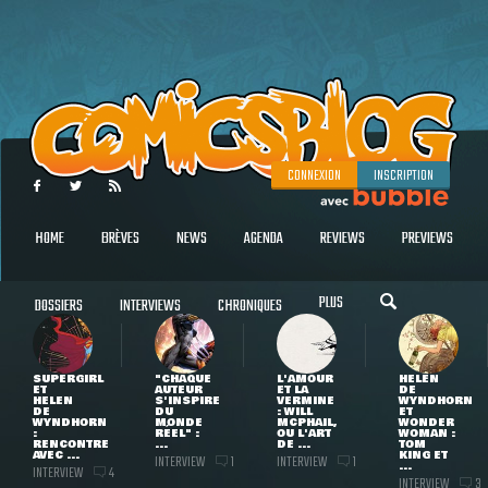
CONNEXION
INSCRIPTION
HOME
BRÈVES
NEWS
AGENDA
REVIEWS
PREVIEWS
PLUS
DOSSIERS
INTERVIEWS
CHRONIQUES
SUPERGIRL
"CHAQUE
L'AMOUR
HELEN
ET
AUTEUR
ET LA
DE
HELEN
S'INSPIRE
VERMINE
WYNDHORN
DE
DU
: WILL
ET
WYNDHORN
MONDE
MCPHAIL,
WONDER
:
RÉEL" :
OU L'ART
WOMAN :
RENCONTRE
...
DE ...
TOM
AVEC ...
KING ET
INTERVIEW
INTERVIEW
1
1
...
INTERVIEW
4
INTERVIEW
3