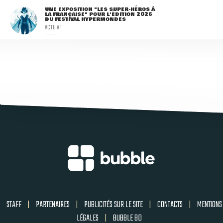
UNE EXPOSITION "LES SUPER-HÉROS À
LA FRANÇAISE" POUR L'ÉDITION 2026
DU FESTIVAL HYPERMONDES
ACTU VF
STAFF
|
PARTENAIRES
|
PUBLICITÉS SUR LE SITE
|
CONTACTS
|
MENTIONS
LÉGALES
|
BUBBLE BD