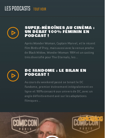
LES PODCASTS
TOUT VOIR
SUPER-HÉROÏNES AU CINÉMA :
UN DÉBAT 100% FÉMININ EN
PODCAST !
Après Wonder Woman, Captain Marvel, et le récent
film Birds of Prey, mais aussi avec la venue proche
de Black Widow, Wonder Woman 1984 et un casting
très diversifié pour The Eternals, les ...
DC FANDOME : LE BILAN EN
PODCAST !
Au cours du weekend passé se tenait le DC
Fandome, premier évènement intégralement en
ligne et 100% consacré aux univers de DC, avec un
angle définitivement axé sur les adaptations
filmiques ...