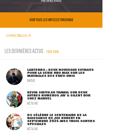
PAR
ARNO KIKOO
VOIR TOUS LES ARTICLES TRASHBAG
COMICSBLOG.fr
LES DERNIÈRES ACTUS
TOUT VOIR
LANTERNS : DEUX NOUVEAUX EXTRAITS
POUR LA SÉRIE HBO MAX SUR LES
MATINALES DES ETATS-UNIS
BRÈVE
KEVIN SMITH AU TRAVAIL SUR DEUX
AUTRES NUMÉROS JAY & SILENT BOB
CHEZ MARVEL
ACTU VO
DC CÉLÈBRE LE CENTENAIRE DE LA
NAISSANCE DE JOE KUBERT EN
SEPTEMBRE 2026 AVEC TROIS SORTIES
SPÉCIALES
ACTU VO