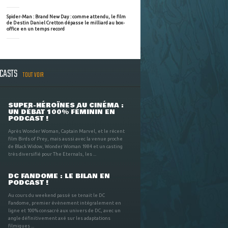
Spider-Man : Brand New Day : comme attendu, le film
de Destin Daniel Cretton dépasse le milliard au box-
office en un temps record
DCASTS
TOUT VOIR
SUPER-HÉROÏNES AU CINÉMA :
UN DÉBAT 100% FÉMININ EN
PODCAST !
Après Wonder Woman, Captain Marvel, et le récent
film Birds of Prey, mais aussi avec la venue proche
de Black Widow, Wonder Woman 1984 et un casting
très diversifié pour The Eternals, les ...
DC FANDOME : LE BILAN EN
PODCAST !
Au cours du weekend passé se tenait le DC
Fandome, premier évènement intégralement en
ligne et 100% consacré aux univers de DC, avec un
angle définitivement axé sur les adaptations
filmiques ...