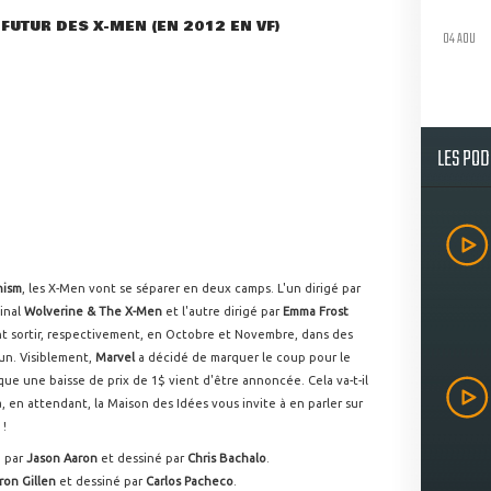
 FUTUR DES X-MEN (EN 2012 EN VF)
04 AOU
LES PO
hism
, les X-Men vont se séparer en deux camps. L'un dirigé par
ginal
Wolverine & The X-Men
et l'autre dirigé par
Emma Frost
ent sortir, respectivement, en Octobre et Novembre, dans des
un. Visiblement,
Marvel
a décidé de marquer le coup pour le
ue une baisse de prix de 1$ vient d'être annoncée. Cela va-t-il
a, en attendant, la Maison des Idées vous invite à en parler sur
!
 par
Jason Aaron
et dessiné par
Chris Bachalo
.
ron Gillen
et dessiné par
Carlos Pacheco
.