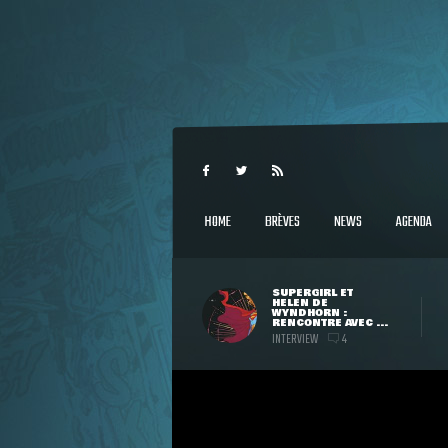
HOME
BRÈVES
NEWS
AGENDA
SUPERGIRL ET
HELEN DE
WYNDHORN :
RENCONTRE AVEC ...
INTERVIEW
4