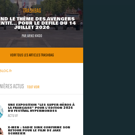
TRASHBAG
ND LE THÈME DES AVENGERS
NTIT... POUR LE DÉFILÉ DU 14
JUILLET 2026
PAR
ARNO KIKOO
VOIR TOUS LES ARTICLES TRASHBAG
BLOG.fr
NIÈRES ACTUS
TOUT VOIR
UNE EXPOSITION "LES SUPER-HÉROS À
LA FRANÇAISE" POUR L'ÉDITION 2026
DU FESTIVAL HYPERMONDES
ACTU VF
X-MEN : SADIE SINK CONFIRME SON
RETOUR POUR LE FILM DE JAKE
SCHREIER