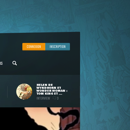
CONNEXION
INSCRIPTION
US
HELEN DE
WYNDHORN ET
WONDER WOMAN :
TOM KING ET ...
INTERVIEW
3