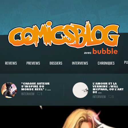
PL
REVIEWS
PREVIEWS
DOSSIERS
INTERVIEWS
CHRONIQUES
"CHAQUE AUTEUR
L'AMOUR ET LA
S'INSPIRE DU
VERMINE : WILL
MONDE RÉEL" : ...
MCPHAIL, OU L'ART
DE ...
INTERVIEW
1
INTERVIEW
1