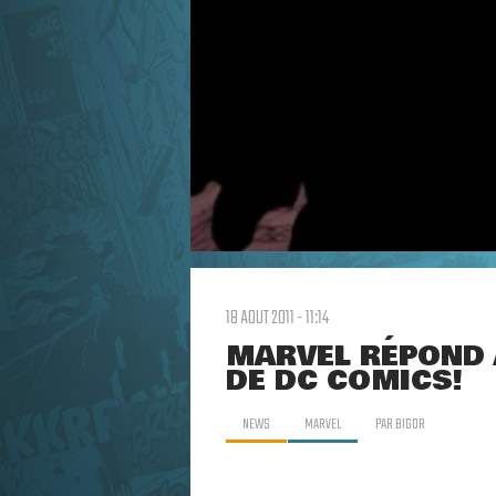
18 AOUT 2011 - 11:14
MARVEL RÉPOND À
DE DC COMICS!
NEWS
MARVEL
PAR
BIGOR