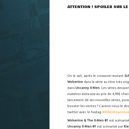
ATTENTION ! SPOILER SUR LE
On le sait, après le crossover mutant
Sc
Wolverine
dans la série au titre très ori
dans
Uncanny X-Men
. Les séries devai
numéros
extra-size
au prix de 4,99$ chac
lancement de ses nouvelles séries, puisq
booster les ventes ? L'avenir nous le dir
twitter avec le hastag
#XMenRegenesis
Wolverine & The X-Men #1
est scénarisé
Uncanny X-Men #1
est scénarisé par
Kie