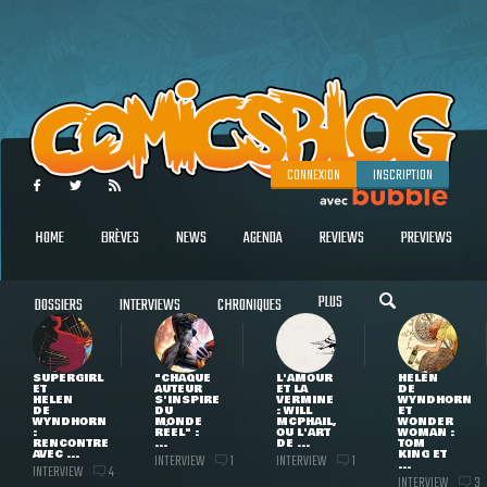
CONNEXION
INSCRIPTION
HOME
BRÈVES
NEWS
AGENDA
REVIEWS
PREVIEWS
PLUS
DOSSIERS
INTERVIEWS
CHRONIQUES
SUPERGIRL
"CHAQUE
L'AMOUR
HELEN
ET
AUTEUR
ET LA
DE
HELEN
S'INSPIRE
VERMINE
WYNDHORN
DE
DU
: WILL
ET
WYNDHORN
MONDE
MCPHAIL,
WONDER
:
RÉEL" :
OU L'ART
WOMAN :
RENCONTRE
...
DE ...
TOM
AVEC ...
KING ET
INTERVIEW
INTERVIEW
1
1
...
INTERVIEW
4
INTERVIEW
3