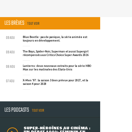
LES BRÈVES
TOUT VOIR
09 AOU
Blue Beetle : pas de panique, la série animée est
toujours en développement.
09 AOU
The Boys, Spider-Noir, Superman et aussi Supergirl
récompensés aux Critics Choice Super Awards 2026
08 AOU
Lanterns : deux nouveaux extraits pour la série HBO
Max sur les matinales des Etats-Unis
07 AOU
X-Men '97 : la saison 3 bien prévue pour 2027, et la
saison 4 pour 2028
LES PODCASTS
TOUT VOIR
SUPER-HÉROÏNES AU CINÉMA :