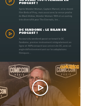
UN DÉBAT 100% FÉMININ EN
PODCAST !
Après Wonder Woman, Captain Marvel, et le récent
film Birds of Prey, mais aussi avec la venue proche
de Black Widow, Wonder Woman 1984 et un casting
très diversifié pour The Eternals, les ...
DC FANDOME : LE BILAN EN
PODCAST !
Au cours du weekend passé se tenait le DC
Fandome, premier évènement intégralement en
ligne et 100% consacré aux univers de DC, avec un
angle définitivement axé sur les adaptations
filmiques ...