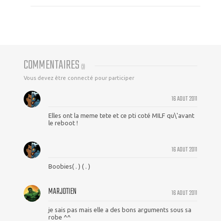
COMMENTAIRES
(
3
)
Vous devez être connecté pour participer
16 AOUT 2011
Elles ont la meme tete et ce pti coté MILF qu\'avant
le reboot !
16 AOUT 2011
Boobies( . ) ( . )
MARJOTIEN
16 AOUT 2011
je sais pas mais elle a des bons arguments sous sa
robe ^^