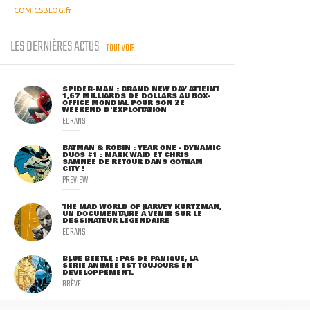
COMICSBLOG.fr
LES DERNIÈRES ACTUS
TOUT VOIR
SPIDER-MAN : BRAND NEW DAY ATTEINT
1,67 MILLIARDS DE DOLLARS AU BOX-
OFFICE MONDIAL POUR SON 2E
WEEKEND D'EXPLOITATION
ECRANS
BATMAN & ROBIN : YEAR ONE - DYNAMIC
DUOS #1 : MARK WAID ET CHRIS
SAMNEE DE RETOUR DANS GOTHAM
CITY !
PREVIEW
THE MAD WORLD OF HARVEY KURTZMAN,
UN DOCUMENTAIRE À VENIR SUR LE
DESSINATEUR LÉGENDAIRE
ECRANS
BLUE BEETLE : PAS DE PANIQUE, LA
SÉRIE ANIMÉE EST TOUJOURS EN
DÉVELOPPEMENT.
BRÈVE