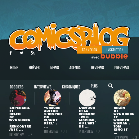
CONNEXION
INSCRIPTION
HOME
BRÈVES
NEWS
AGENDA
REVIEWS
PREVIEWS
PLUS
DOSSIERS
INTERVIEWS
CHRONIQUES
SUPERGIRL
"CHAQUE
L'AMOUR
HELEN
ET
AUTEUR
ET LA
DE
HELEN
S'INSPIRE
VERMINE
WYNDHORN
DE
DU
: WILL
ET
WYNDHORN
MONDE
MCPHAIL,
WONDER
:
RÉEL" :
OU L'ART
WOMAN :
RENCONTRE
...
DE ...
TOM
AVEC ...
KING ET
INTERVIEW
INTERVIEW
1
1
...
INTERVIEW
4
INTERVIEW
3