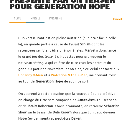
PRÉSENTÉ PAR UN TEASER
POUR GENERATION HOPE
NEWS
MARVEL
PAR
ALFRO
Tweet
L'univers mutant est en pleine mutation (elle était facile celle-
là), en grande partie à cause de l'
event
Schism
dont les
retombées semblent être phénoménales.
Marvel
a donc lancé
le grand jeu des
teaser
à silhouettes pour promouvoir le
nouveau
statu quo
qui va être de mise chez les porteurs du
gène X à partir de Novembre, et on a déjà eu celui consacré aux
Uncanny X-Men
et à
Wolverine & the X-Men
, maintenant c'est
au tour de
Generation Hope
de subir ce sort.
On apprend à cette occasion que la nouvelle équipe créative
en charge du titre sera composée de
James Asmus
au scénario
et de
Ibraim Roberson
. Chose étonnante, on retrouve
Sebastian
Shaw
sur le teaser de
Dale Keown
alors que l'on peut deviner
Hope
(évidemment) et peut-être
Daken
.