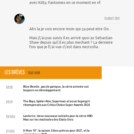
avec Kitty, Fantomex en ce moment en vf.
15 AOUT 2011
Alrs la je vois encore moin qui ça peut etre Oo .
Mais j\'ai pas suivis il es arrivé quoi as Sebastian
Shaw depuis qu\'il es plus mechant ? La derneire
fois que je l\'ai vue c\'est dans necrosha .
LES BRÈVES
TOUT VOIR
09:20
Blue Beetle : pas de panique, la série animée est
toujours en développement.
09:01
The Boys, Spider-Noir, Superman et aussi Supergirl
récompensés aux Critics Choice Super Awards 2026
08 AOU
Lanterns : deux nouveaux extraits pour la série HBO
Max sur les matinales des Etats-Unis
07 AOU
X-Men '97 : la saison 3 bien prévue pour 2027, et la