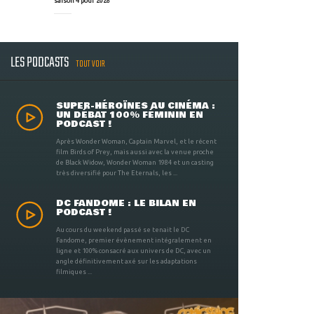
saison 4 pour 2028
LES PODCASTS
TOUT VOIR
SUPER-HÉROÏNES AU CINÉMA :
UN DÉBAT 100% FÉMININ EN
PODCAST !
Après Wonder Woman, Captain Marvel, et le récent
film Birds of Prey, mais aussi avec la venue proche
de Black Widow, Wonder Woman 1984 et un casting
très diversifié pour The Eternals, les ...
DC FANDOME : LE BILAN EN
PODCAST !
Au cours du weekend passé se tenait le DC
Fandome, premier évènement intégralement en
ligne et 100% consacré aux univers de DC, avec un
angle définitivement axé sur les adaptations
filmiques ...