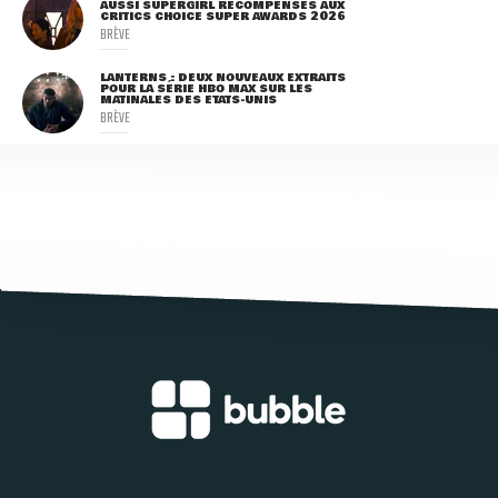
AUSSI SUPERGIRL RÉCOMPENSÉS AUX
CRITICS CHOICE SUPER AWARDS 2026
BRÈVE
LANTERNS : DEUX NOUVEAUX EXTRAITS
POUR LA SÉRIE HBO MAX SUR LES
MATINALES DES ETATS-UNIS
BRÈVE