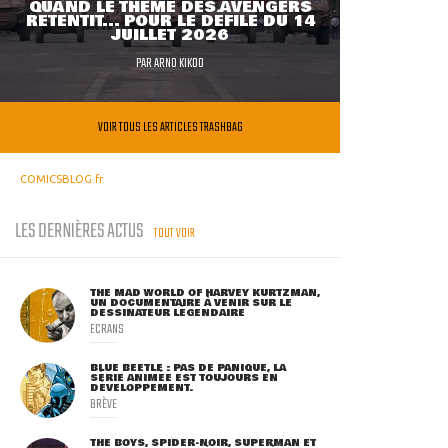
QUAND LE THÈME DES AVENGERS
RETENTIT... POUR LE DÉFILÉ DU 14
JUILLET 2026
PAR
ARNO KIKOO
VOIR TOUS LES ARTICLES TRASHBAG
COMICSBLOG.fr
LES DERNIÈRES ACTUS
TOUT VOIR
THE MAD WORLD OF HARVEY KURTZMAN,
UN DOCUMENTAIRE À VENIR SUR LE
DESSINATEUR LÉGENDAIRE
ECRANS
BLUE BEETLE : PAS DE PANIQUE, LA
SÉRIE ANIMÉE EST TOUJOURS EN
DÉVELOPPEMENT.
BRÈVE
THE BOYS, SPIDER-NOIR, SUPERMAN ET