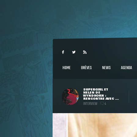
HOME
BRÈVES
NEWS
AGENDA
SUPERGIRL ET
HELEN DE
WYNDHORN :
RENCONTRE AVEC ...
INTERVIEW
4