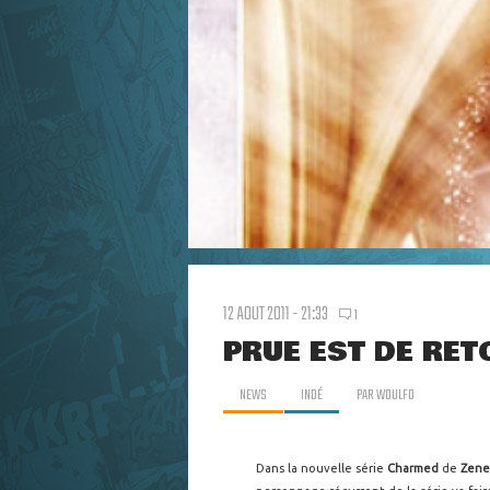
12 AOUT 2011 - 21:33
1
PRUE EST DE RE
NEWS
INDÉ
PAR
WOULFO
Dans la nouvelle série
Charmed
de
Zene