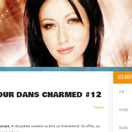
LES BR
11:19
TOUR DANS CHARMED #12
Tweet
05 AOU
scope
, le douzième numéro va être un évènement. En effet, un
04 AOU