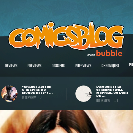
PL
REVIEWS
PREVIEWS
DOSSIERS
INTERVIEWS
CHRONIQUES
"CHAQUE AUTEUR
L'AMOUR ET LA
S'INSPIRE DU
VERMINE : WILL
MONDE RÉEL" : ...
MCPHAIL, OU L'ART
DE ...
INTERVIEW
1
INTERVIEW
1