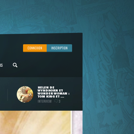
CONNEXION
INSCRIPTION
US
HELEN DE
WYNDHORN ET
WONDER WOMAN :
TOM KING ET ...
INTERVIEW
3