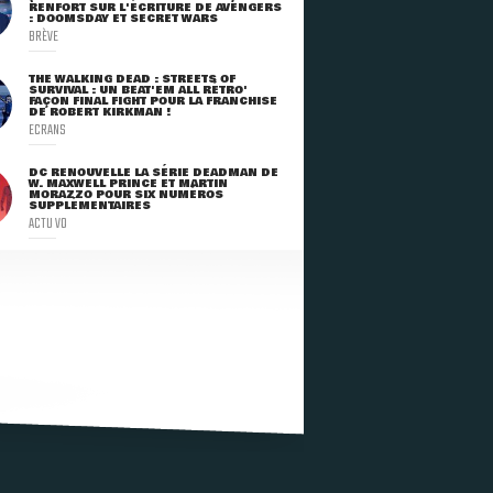
RENFORT SUR L'ÉCRITURE DE AVENGERS
: DOOMSDAY ET SECRET WARS
BRÈVE
THE WALKING DEAD : STREETS OF
SURVIVAL : UN BEAT'EM ALL RÉTRO'
FAÇON FINAL FIGHT POUR LA FRANCHISE
DE ROBERT KIRKMAN !
ECRANS
DC RENOUVELLE LA SÉRIE DEADMAN DE
W. MAXWELL PRINCE ET MARTIN
MORAZZO POUR SIX NUMÉROS
SUPPLÉMENTAIRES
ACTU VO