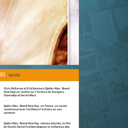
ÈVES
TOUT VOIR
Chris McKenna et Erik Sommers (Spider-Man : Brand
New Day) en renfort sur l'écriture de Avengers :
Doomsday et Secret Wars
Spider-Man : Brand New Day : en France, un succès
record aussi avec 3 millions d'entrées en une
semaine
Spider-Man : Brand New Day : comme attendu, le film
de Destin Daniel Cretton dépasse le milliard au box-