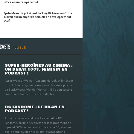
office en un temps record
Spider-Man : le président de Sony Pictures confirme
n'avoir aucun projet de spin-off en développement
actif
DCASTS
TOUT VOIR
SUPER-HÉROÏNES AU CINÉMA :
UN DÉBAT 100% FÉMININ EN
PODCAST !
Après Wonder Woman, Captain Marvel, et le récent
film Birds of Prey, mais aussi avec la venue proche
de Black Widow, Wonder Woman 1984 et un casting
très diversifié pour The Eternals, les ...
DC FANDOME : LE BILAN EN
PODCAST !
Au cours du weekend passé se tenait le DC
Fandome, premier évènement intégralement en
ligne et 100% consacré aux univers de DC, avec un
angle définitivement axé sur les adaptations