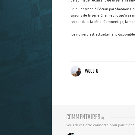
personnage récurrent de la série va faire
Prue, incarnée à l'écran par Shannon Do
saisons de la série Charmed jusqu'à sa m
retour dans la série. Comment ça, la mor
Le numéro est actuellement disponible 
WOULFO
COMMENTAIRES
(
1
)
Vous devez être connecté pour participer