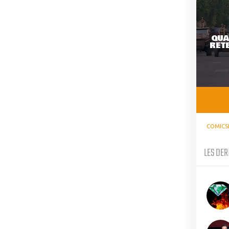
QUA
RETE
COMICS
LES DER