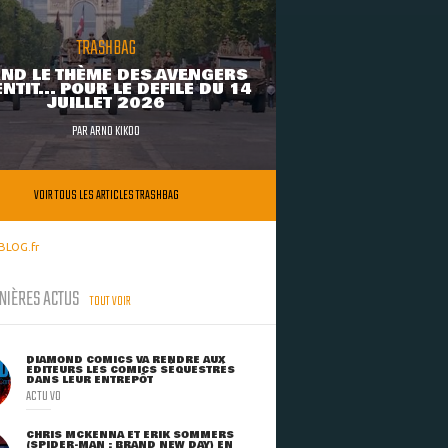
TRASHBAG
ND LE THÈME DES AVENGERS
NTIT... POUR LE DÉFILÉ DU 14
JUILLET 2026
PAR
ARNO KIKOO
VOIR TOUS LES ARTICLES TRASHBAG
BLOG.fr
NIÈRES ACTUS
TOUT VOIR
DIAMOND COMICS VA RENDRE AUX
ÉDITEURS LES COMICS SÉQUESTRÉS
DANS LEUR ENTREPÔT
ACTU VO
CHRIS MCKENNA ET ERIK SOMMERS
(SPIDER-MAN : BRAND NEW DAY) EN