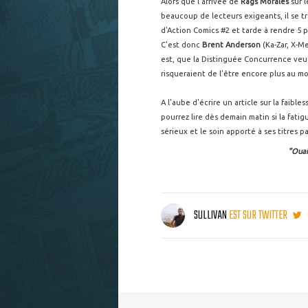
Alors que l'arrivée de
Rags Morales
sur l
beaucoup de lecteurs exigeants, il se tr
d'Action Comics #2 et tarde à rendre 5
C'est donc
Brent Anderson
(Ka-Zar, X-Me
est, que la Distinguée Concurrence veut 
risqueraient de l'être encore plus au m
A l'aube d'écrire un article sur la faibl
pourrez lire dès demain matin si la fati
sérieux et le soin apporté à ses titres p
"Ouais
SULLIVAN
EST SUR TWITTER