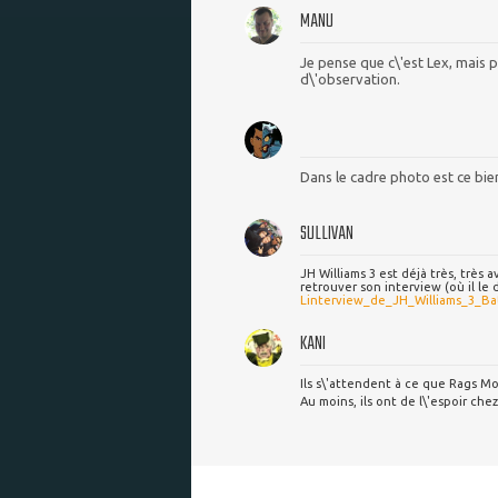
MANU
Je pense que c\'est Lex, mais p
d\'observation.
Dans le cadre photo est ce bien L
SULLIVAN
JH Williams 3 est déjà très, très 
retrouver son interview (où il le di
Linterview_de_JH_Williams_3_
KANI
Ils s\'attendent à ce que Rags Mor
Au moins, ils ont de l\'espoir ch