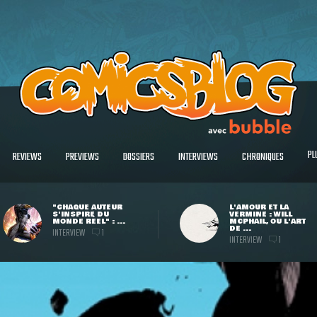
PL
REVIEWS
PREVIEWS
DOSSIERS
INTERVIEWS
CHRONIQUES
"CHAQUE AUTEUR
L'AMOUR ET LA
S'INSPIRE DU
VERMINE : WILL
MONDE RÉEL" : ...
MCPHAIL, OU L'ART
DE ...
INTERVIEW
1
INTERVIEW
1