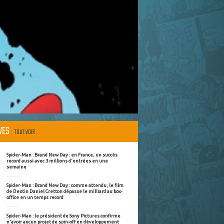
ÈVES
TOUT VOIR
Spider-Man : Brand New Day : en France, un succès
record aussi avec 3 millions d'entrées en une
semaine
Spider-Man : Brand New Day : comme attendu, le film
de Destin Daniel Cretton dépasse le milliard au box-
office en un temps record
Spider-Man : le président de Sony Pictures confirme
n'avoir aucun projet de spin-off en développement