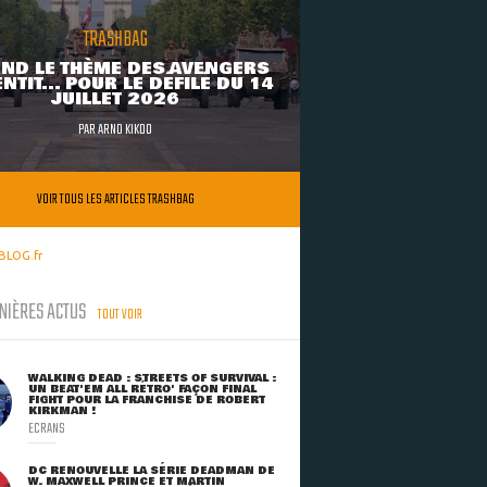
TRASHBAG
ND LE THÈME DES AVENGERS
NTIT... POUR LE DÉFILÉ DU 14
JUILLET 2026
PAR
ARNO KIKOO
VOIR TOUS LES ARTICLES TRASHBAG
BLOG.fr
NIÈRES ACTUS
TOUT VOIR
WALKING DEAD : STREETS OF SURVIVAL :
UN BEAT'EM ALL RÉTRO' FAÇON FINAL
FIGHT POUR LA FRANCHISE DE ROBERT
KIRKMAN !
ECRANS
DC RENOUVELLE LA SÉRIE DEADMAN DE
W. MAXWELL PRINCE ET MARTIN