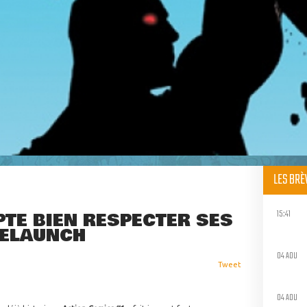
LES BR
15:41
TE BIEN RESPECTER SES
RELAUNCH
04 AOU
Tweet
04 AOU