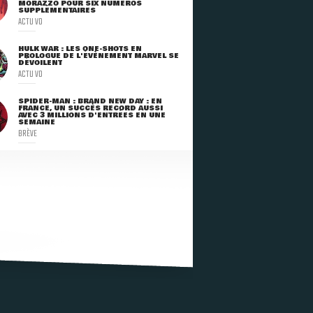
MORAZZO POUR SIX NUMÉROS
SUPPLÉMENTAIRES
ACTU VO
HULK WAR : LES ONE-SHOTS EN
PROLOGUE DE L'ÉVÈNEMENT MARVEL SE
DÉVOILENT
ACTU VO
SPIDER-MAN : BRAND NEW DAY : EN
FRANCE, UN SUCCÈS RECORD AUSSI
AVEC 3 MILLIONS D'ENTRÉES EN UNE
SEMAINE
BRÈVE