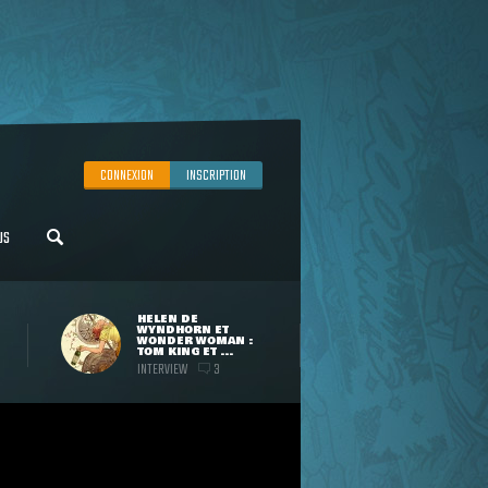
CONNEXION
INSCRIPTION
US
HELEN DE
WYNDHORN ET
WONDER WOMAN :
TOM KING ET ...
INTERVIEW
3