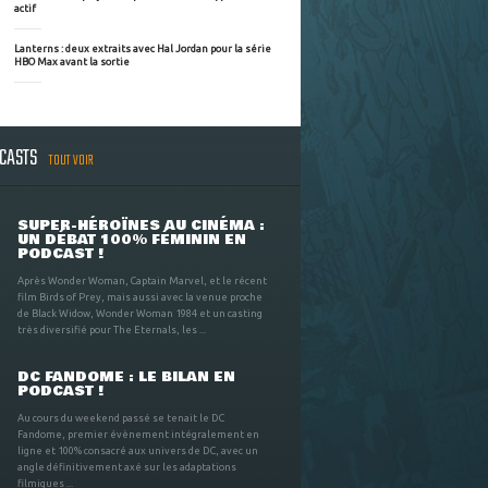
actif
Lanterns : deux extraits avec Hal Jordan pour la série
HBO Max avant la sortie
DCASTS
TOUT VOIR
SUPER-HÉROÏNES AU CINÉMA :
UN DÉBAT 100% FÉMININ EN
PODCAST !
Après Wonder Woman, Captain Marvel, et le récent
film Birds of Prey, mais aussi avec la venue proche
de Black Widow, Wonder Woman 1984 et un casting
très diversifié pour The Eternals, les ...
DC FANDOME : LE BILAN EN
PODCAST !
Au cours du weekend passé se tenait le DC
Fandome, premier évènement intégralement en
ligne et 100% consacré aux univers de DC, avec un
angle définitivement axé sur les adaptations
filmiques ...