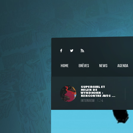
HOME
BRÈVES
NEWS
AGENDA
SUPERGIRL ET
HELEN DE
WYNDHORN :
RENCONTRE AVEC ...
INTERVIEW
4