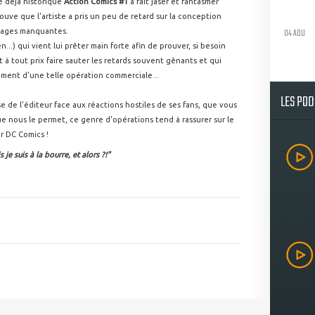
e déjà historique
Action Comics #1
a fait jaser et fantasmer
ouve que l'artiste a pris un peu de retard sur la conception
04 AOU
 pages manquantes.
n...) qui vient lui prêter main forte afin de prouver, si besoin
à tout prix faire sauter les retards souvent gênants et qui
oment d'une telle opération commerciale...
LES PO
esse de l'éditeur face aux réactions hostiles de ses fans, que vous
gue nous le permet, ce genre d'opérations tend à rassurer sur le
ar DC Comics !
 je suis à la bourre, et alors ?!"