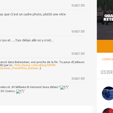
10 AOUT 2011
as que c\'est un cadre photo, plutôt une vitre
QUA
RETE
10 AOUT 2011
ex et .....?Les délais allé on y croit...
10 AOUT 2011
COMICS
avancé dans Batwoman, voir proche de la fin. Tu peux d\'ailleurs
t) par ici :
http://www.comicsblog.fr/9181-
Batwoman_Promethea_Batman
;)
LES DER
10 AOUT 2011
ales et JH Williams III tiennent leurs délais ?
ez DC Comics.