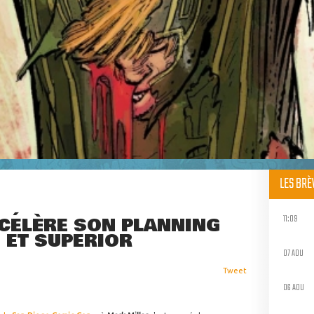
LES BR
11:09
CÉLÈRE SON PLANNING
 ET SUPERIOR
07 AOU
Tweet
06 AOU