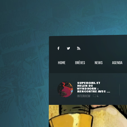
HOME
BRÈVES
NEWS
AGENDA
SUPERGIRL ET
HELEN DE
WYNDHORN :
RENCONTRE AVEC ...
INTERVIEW
4