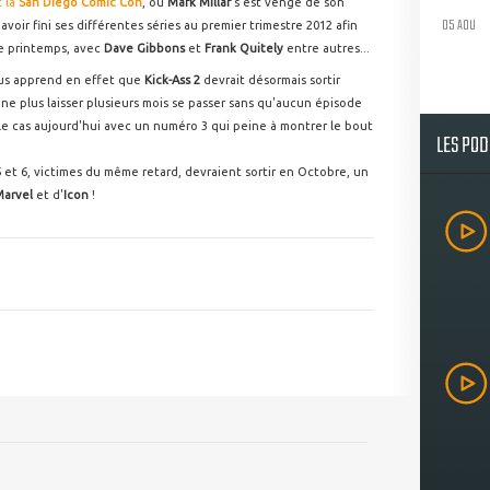
 la
San Diego Comic Con
, où
Mark Millar
s'est vengé de son
05 AOU
avoir fini ses différentes séries au premier trimestre 2012 afin
le printemps, avec
Dave Gibbons
et
Frank Quitely
entre autres...
nous apprend en effet que
Kick-Ass 2
devrait désormais sortir
ne plus laisser plusieurs mois se passer sans qu'aucun épisode
le cas aujourd'hui avec un numéro 3 qui peine à montrer le bout
LES PO
 et 6, victimes du même retard, devraient sortir en Octobre, un
arvel
et d'
Icon
!