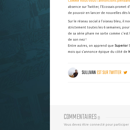
Comme nous vous l'annoncions pendant
absence sur Twitter, l'Ecossais promet d'
de pouvoir en lancer de nouvelles dès 
Sur le réseau social à l'oiseau bleu, il 
strictement toutes les 6 semaines, pour 
de sa série phare ne sorte comme c'est 
de son nez !
Entre autres, on apprend que
Superior
5
mois qui s'annonce épique du côté de
M
SULLIVAN
EST SUR TWITTER
COMMENTAIRES
(
2
)
Vous devez être connecté pour participer