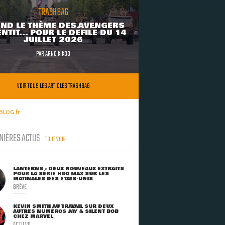
TRASHBAG
ND LE THÈME DES AVENGERS
NTIT... POUR LE DÉFILÉ DU 14
JUILLET 2026
PAR
ARNO KIKOO
VOIR TOUS LES ARTICLES TRASHBAG
BLOG.fr
NIÈRES ACTUS
TOUT VOIR
LANTERNS : DEUX NOUVEAUX EXTRAITS
POUR LA SÉRIE HBO MAX SUR LES
MATINALES DES ETATS-UNIS
BRÈVE
KEVIN SMITH AU TRAVAIL SUR DEUX
AUTRES NUMÉROS JAY & SILENT BOB
CHEZ MARVEL
ACTU VO