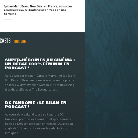
Spider-Man : Brand New Day : en France, un succès
record aussi avec 3 millions d'entrées en une
semaine
DCASTS
TOUT VOIR
SUPER-HÉROÏNES AU CINÉMA :
UN DÉBAT 100% FÉMININ EN
PODCAST !
Après Wonder Woman, Captain Marvel, et le récent
film Birds of Prey, mais aussi avec la venue proche
de Black Widow, Wonder Woman 1984 et un casting
très diversifié pour The Eternals, les ...
DC FANDOME : LE BILAN EN
PODCAST !
Au cours du weekend passé se tenait le DC
Fandome, premier évènement intégralement en
ligne et 100% consacré aux univers de DC, avec un
angle définitivement axé sur les adaptations
filmiques ...