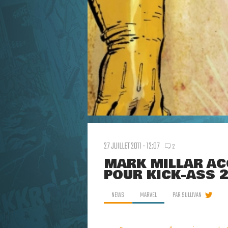
27 JUILLET 2011 - 12:07
2
MARK MILLAR AC
POUR KICK-ASS 2
NEWS
MARVEL
PAR
SULLIVAN