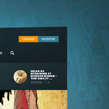
CONNEXION
INSCRIPTION
US
HELEN DE
WYNDHORN ET
WONDER WOMAN :
TOM KING ET ...
INTERVIEW
3