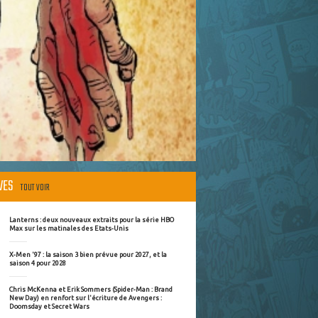
ÈVES
TOUT VOIR
Lanterns : deux nouveaux extraits pour la série HBO
Max sur les matinales des Etats-Unis
X-Men '97 : la saison 3 bien prévue pour 2027, et la
saison 4 pour 2028
Chris McKenna et Erik Sommers (Spider-Man : Brand
New Day) en renfort sur l'écriture de Avengers :
Doomsday et Secret Wars