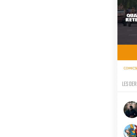
QUA
RETE
COMICS
LES DER