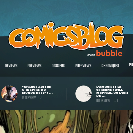
PL
REVIEWS
PREVIEWS
DOSSIERS
INTERVIEWS
CHRONIQUES
"CHAQUE AUTEUR
L'AMOUR ET LA
S'INSPIRE DU
VERMINE : WILL
MONDE RÉEL" : ...
MCPHAIL, OU L'ART
DE ...
INTERVIEW
1
INTERVIEW
1