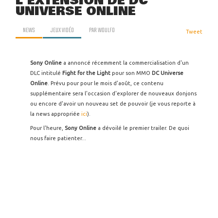
L'EXTENSION DE DC
UNIVERSE ONLINE
NEWS
JEUX VIDÉO
PAR
WOULFO
Tweet
Sony Online
a annoncé récemment la commercialisation d'un
DLC intitulé
Fight for the Light
pour son MMO
DC Universe
Online
. Prévu pour pour le mois d'août, ce contenu
supplémentaire sera l'occasion d'explorer de nouveaux donjons
ou encore d'avoir un nouveau set de pouvoir (je vous reporte à
la news appropriée
ici
).
Pour l'heure,
Sony Online
a dévoilé le premier trailer. De quoi
nous faire patienter...