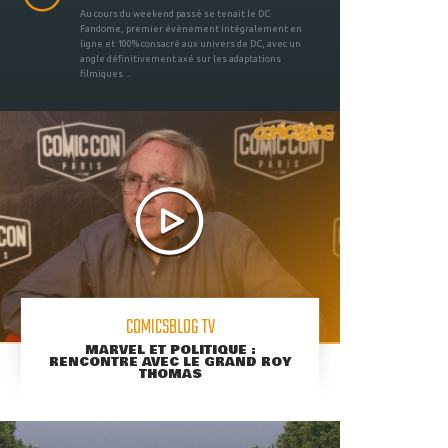
Au cours du weekend passé se tenait le DC
Fandome, premier évènement intégralement en
ligne et 100% consacré aux univers de DC, avec un
angle définitivement axé sur les adaptations
filmiques ...
COMICSBLOG TV
MARVEL ET POLITIQUE :
RENCONTRE AVEC LE GRAND ROY
THOMAS