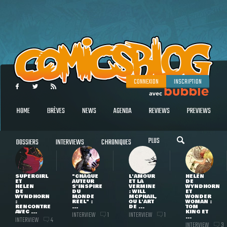
CONNEXION
INSCRIPTION
HOME
BRÈVES
NEWS
AGENDA
REVIEWS
PREVIEWS
PLUS
DOSSIERS
INTERVIEWS
CHRONIQUES
SUPERGIRL
"CHAQUE
L'AMOUR
HELEN
ET
AUTEUR
ET LA
DE
HELEN
S'INSPIRE
VERMINE
WYNDHORN
DE
DU
: WILL
ET
WYNDHORN
MONDE
MCPHAIL,
WONDER
:
RÉEL" :
OU L'ART
WOMAN :
RENCONTRE
...
DE ...
TOM
AVEC ...
KING ET
INTERVIEW
INTERVIEW
1
1
...
INTERVIEW
4
INTERVIEW
3