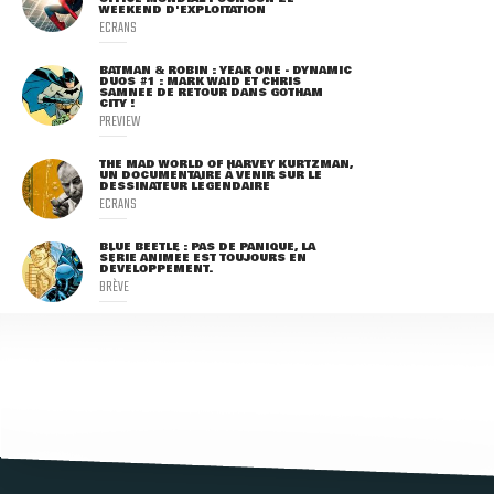
WEEKEND D'EXPLOITATION
ECRANS
BATMAN & ROBIN : YEAR ONE - DYNAMIC
DUOS #1 : MARK WAID ET CHRIS
SAMNEE DE RETOUR DANS GOTHAM
CITY !
PREVIEW
THE MAD WORLD OF HARVEY KURTZMAN,
UN DOCUMENTAIRE À VENIR SUR LE
DESSINATEUR LÉGENDAIRE
ECRANS
BLUE BEETLE : PAS DE PANIQUE, LA
SÉRIE ANIMÉE EST TOUJOURS EN
DÉVELOPPEMENT.
BRÈVE