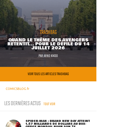
TRASHBAG
QUAND LE THÈME DES AVENGERS
RETENTIT... POUR LE DÉFILÉ DU 14
JUILLET 2026
PAR
ARNO KIKOO
VOIR TOUS LES ARTICLES TRASHBAG
COMICSBLOG.fr
LES DERNIÈRES ACTUS
TOUT VOIR
SPIDER-MAN : BRAND NEW DAY ATTEINT
1,67 MILLIARDS DE DOLLARS AU BOX-
OFFICE MONDIAL POUR SON 2E