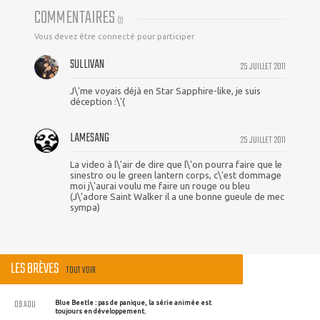
COMMENTAIRES
(
2
)
Vous devez être connecté pour participer
SULLIVAN
25 JUILLET 2011
J\'me voyais déjà en Star Sapphire-like, je suis
déception :\'(
LAMESANG
25 JUILLET 2011
La video à l\'air de dire que l\'on pourra faire que le
sinestro ou le green lantern corps, c\'est dommage
moi j\'aurai voulu me faire un rouge ou bleu
(J\'adore Saint Walker il a une bonne gueule de mec
sympa)
LES BRÈVES
TOUT VOIR
09 AOU
Blue Beetle : pas de panique, la série animée est
toujours en développement.