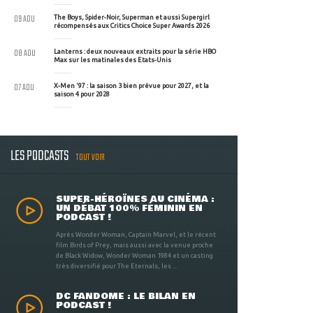
09 AOU
The Boys, Spider-Noir, Superman et aussi Supergirl
récompensés aux Critics Choice Super Awards 2026
08 AOU
Lanterns : deux nouveaux extraits pour la série HBO
Max sur les matinales des Etats-Unis
07 AOU
X-Men '97 : la saison 3 bien prévue pour 2027, et la
saison 4 pour 2028
LES PODCASTS
TOUT VOIR
SUPER-HÉROÏNES AU CINÉMA :
UN DÉBAT 100% FÉMININ EN
PODCAST !
Après Wonder Woman, Captain Marvel, et le récent
film Birds of Prey, mais aussi avec la venue proche
de Black Widow, Wonder Woman 1984 et un casting
très diversifié pour The Eternals, les ...
DC FANDOME : LE BILAN EN
PODCAST !