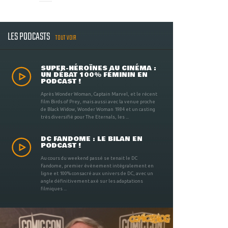
LES PODCASTS
TOUT VOIR
SUPER-HÉROÏNES AU CINÉMA :
UN DÉBAT 100% FÉMININ EN
PODCAST !
Après Wonder Woman, Captain Marvel, et le récent
film Birds of Prey, mais aussi avec la venue proche
de Black Widow, Wonder Woman 1984 et un casting
très diversifié pour The Eternals, les ...
DC FANDOME : LE BILAN EN
PODCAST !
Au cours du weekend passé se tenait le DC
Fandome, premier évènement intégralement en
ligne et 100% consacré aux univers de DC, avec un
angle définitivement axé sur les adaptations
filmiques ...