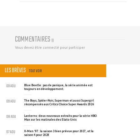
COMMENTAIRES
(
0
)
Vous devez être connecté pour participer
LES BRÈVES
TOUT VOIR
09 AOU
Blue Beetle : pas de panique, la série animée est
toujours en développement.
09 AOU
The Boys, Spider-Noir, Superman et aussi Supergirl
récompensés aux Critics Choice Super Awards 2026
08 AOU
Lanterns : deux nouveaux extraits pour la série HBO
Max sur les matinales des Etats-Unis
07 AOU
X-Men '97 : la saison 3 bien prévue pour 2027, et la
saison 4 pour 2028