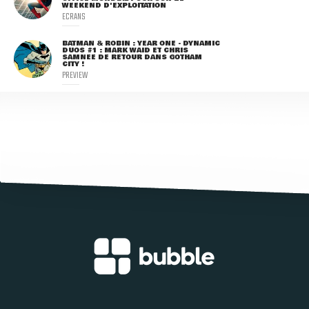
WEEKEND D'EXPLOITATION
ECRANS
BATMAN & ROBIN : YEAR ONE - DYNAMIC
DUOS #1 : MARK WAID ET CHRIS
SAMNEE DE RETOUR DANS GOTHAM
CITY !
PREVIEW