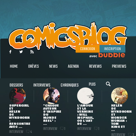
CONNEXION
INSCRIPTION
HOME
BRÈVES
NEWS
AGENDA
REVIEWS
PREVIEWS
PLUS
DOSSIERS
INTERVIEWS
CHRONIQUES
SUPERGIRL
"CHAQUE
L'AMOUR
HELEN
ET
AUTEUR
ET LA
DE
HELEN
S'INSPIRE
VERMINE
WYNDHORN
DE
DU
: WILL
ET
WYNDHORN
MONDE
MCPHAIL,
WONDER
:
RÉEL" :
OU L'ART
WOMAN :
RENCONTRE
...
DE ...
TOM
AVEC ...
KING ET
INTERVIEW
INTERVIEW
1
1
...
INTERVIEW
4
INTERVIEW
3