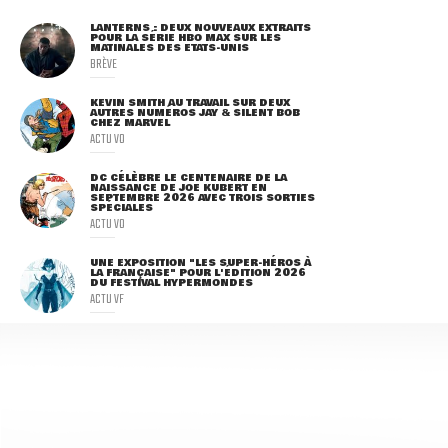
LANTERNS : DEUX NOUVEAUX EXTRAITS
POUR LA SÉRIE HBO MAX SUR LES
MATINALES DES ETATS-UNIS
BRÈVE
KEVIN SMITH AU TRAVAIL SUR DEUX
AUTRES NUMÉROS JAY & SILENT BOB
CHEZ MARVEL
ACTU VO
DC CÉLÈBRE LE CENTENAIRE DE LA
NAISSANCE DE JOE KUBERT EN
SEPTEMBRE 2026 AVEC TROIS SORTIES
SPÉCIALES
ACTU VO
UNE EXPOSITION "LES SUPER-HÉROS À
LA FRANÇAISE" POUR L'ÉDITION 2026
DU FESTIVAL HYPERMONDES
ACTU VF