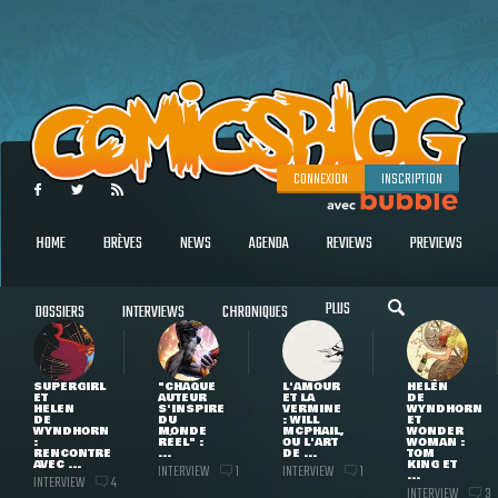
CONNEXION
INSCRIPTION
HOME
BRÈVES
NEWS
AGENDA
REVIEWS
PREVIEWS
PLUS
DOSSIERS
INTERVIEWS
CHRONIQUES
SUPERGIRL
"CHAQUE
L'AMOUR
HELEN
ET
AUTEUR
ET LA
DE
HELEN
S'INSPIRE
VERMINE
WYNDHORN
DE
DU
: WILL
ET
WYNDHORN
MONDE
MCPHAIL,
WONDER
:
RÉEL" :
OU L'ART
WOMAN :
RENCONTRE
...
DE ...
TOM
AVEC ...
KING ET
INTERVIEW
INTERVIEW
1
1
...
INTERVIEW
4
INTERVIEW
3