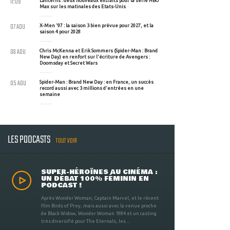
11:09
Lanterns : deux nouveaux extraits pour la série HBO
Max sur les matinales des Etats-Unis
07 AOU
X-Men '97 : la saison 3 bien prévue pour 2027, et la
saison 4 pour 2028
06 AOU
Chris McKenna et Erik Sommers (Spider-Man : Brand
New Day) en renfort sur l'écriture de Avengers :
Doomsday et Secret Wars
05 AOU
Spider-Man : Brand New Day : en France, un succès
record aussi avec 3 millions d'entrées en une
semaine
LES PODCASTS
TOUT VOIR
SUPER-HÉROÏNES AU CINÉMA :
UN DÉBAT 100% FÉMININ EN
PODCAST !
Après Wonder Woman, Captain Marvel, et le récent
film Birds of Prey, mais aussi avec la venue proche
de Black Widow, Wonder Woman 1984 et un casting
très diversifié pour The Eternals, les ...