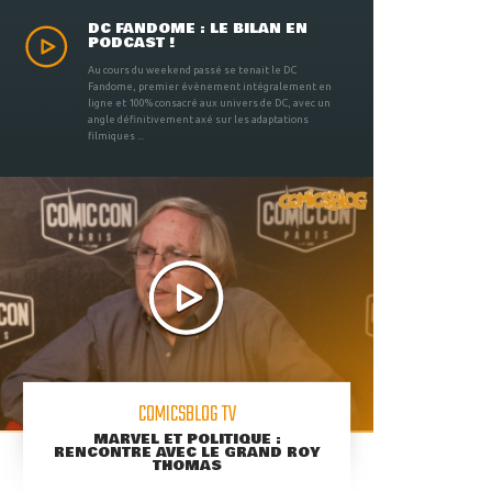
DC FANDOME : LE BILAN EN
PODCAST !
Au cours du weekend passé se tenait le DC
Fandome, premier évènement intégralement en
ligne et 100% consacré aux univers de DC, avec un
angle définitivement axé sur les adaptations
filmiques ...
COMICSBLOG TV
MARVEL ET POLITIQUE :
RENCONTRE AVEC LE GRAND ROY
THOMAS