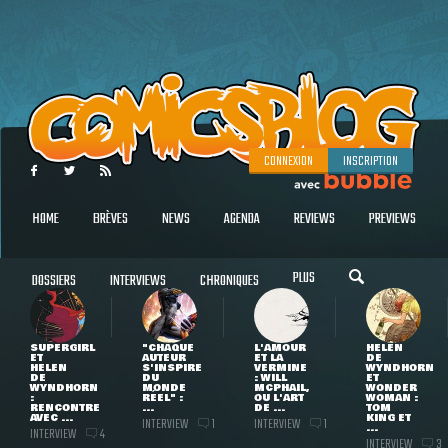
CONNEXION
INSCRIPTION
HOME
BRÈVES
NEWS
AGENDA
REVIEWS
PREVIEWS
PLUS
DOSSIERS
INTERVIEWS
CHRONIQUES
SUPERGIRL
"CHAQUE
L'AMOUR
HELEN
ET
AUTEUR
ET LA
DE
HELEN
S'INSPIRE
VERMINE
WYNDHORN
DE
DU
: WILL
ET
WYNDHORN
MONDE
MCPHAIL,
WONDER
:
RÉEL" :
OU L'ART
WOMAN :
RENCONTRE
...
DE ...
TOM
AVEC ...
KING ET
INTERVIEW
INTERVIEW
1
1
...
INTERVIEW
4
INTERVIEW
3