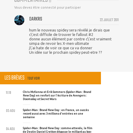
(
1
)
Vous devez être connecté pour participer
DARKRIS
22 JUILLET 2011
hum le nouveau spidey sera révélé je dirais que
c\'est difficile de trouver le fallout #2
donne aucun élément par contre c\'est vraiment
simpa de revoir les X-men ultimate
j\'ai hate de voir ce que ca va donner
Un idée sur le prochain spidey peut-etre ??
LES BRÈVES
TOUT VOIR
11:19
Chris McKenna et Erik Sommers (Spider-Man : Brand
New Day) en renfort sur l'écriture de Avengers :
Doomsday et Secret Wars
05 AOU
Spider-Man : Brand New Day : en France, un succès
record aussi avec 3 millions d'entrées en une
semaine
04 AOU
Spider-Man : Brand New Day : comme attendu, le film
de Destin Daniel Cretton dépasse le milliard au box-