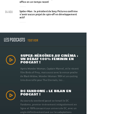
office en un temps record
04 AOU
Spider-Man : le président de Sony Pictures confirme
n'avoir aucun projet de spin-off en développement
actif
LES PODCASTS
TOUT VOIR
SUPER-HÉROÏNES AU CINÉMA :
UN DÉBAT 100% FÉMININ EN
PODCAST !
Après Wonder Woman, Captain Marvel, et le récent
film Birds of Prey, mais aussi avec la venue proche
de Black Widow, Wonder Woman 1984 et un casting
très diversifié pour The Eternals, les ...
DC FANDOME : LE BILAN EN
PODCAST !
Au cours du weekend passé se tenait le DC
Fandome, premier évènement intégralement en
ligne et 100% consacré aux univers de DC, avec un
angle définitivement axé sur les adaptations