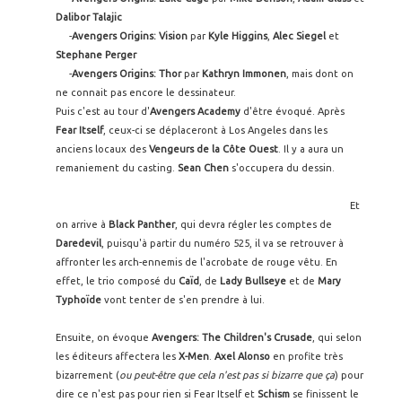
Dalibor Talajic
-
Avengers Origins: Vision
par
Kyle Higgins
,
Alec Siegel
et
Stephane Perger
-
Avengers Origins: Thor
par
Kathryn Immonen
, mais dont on
ne connait pas encore le dessinateur.
Puis c'est au tour d'
Avengers Academy
d'être évoqué. Après
Fear Itself
, ceux-ci se déplaceront à Los Angeles dans les
anciens locaux des
Vengeurs de la Côte Ouest
. Il y a aura un
remaniement du casting.
Sean Chen
s'occupera du dessin.
Et
on arrive à
Black Panther
, qui devra régler les comptes de
Daredevil
, puisqu'à partir du numéro 525, il va se retrouver à
affronter les arch-ennemis de l'acrobate de rouge vêtu. En
effet, le trio composé du
Caïd
, de
Lady Bullseye
et de
Mary
Typhoïde
vont tenter de s'en prendre à lui.
Ensuite, on évoque
Avengers: The Children's Crusade
, qui selon
les éditeurs affectera les
X-Men
.
Axel Alonso
en profite très
bizarrement (
ou peut-être que cela n'est pas si bizarre que ça
) pour
dire ce n'est pas pour rien si Fear Itself et
Schism
se finissent le