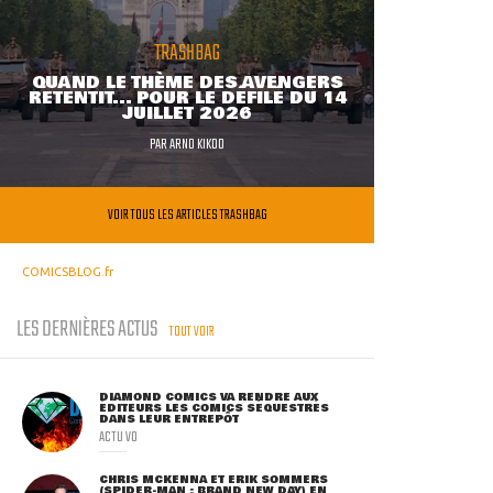
TRASHBAG
QUAND LE THÈME DES AVENGERS
RETENTIT... POUR LE DÉFILÉ DU 14
JUILLET 2026
PAR
ARNO KIKOO
VOIR TOUS LES ARTICLES TRASHBAG
COMICSBLOG.fr
LES DERNIÈRES ACTUS
TOUT VOIR
DIAMOND COMICS VA RENDRE AUX
ÉDITEURS LES COMICS SÉQUESTRÉS
DANS LEUR ENTREPÔT
ACTU VO
CHRIS MCKENNA ET ERIK SOMMERS
(SPIDER-MAN : BRAND NEW DAY) EN