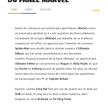
DU PANEL MARVEL
NEWS
MARVEL
PAR
ALFRO
Tweet
Avant de s'attaquer aux panels plus spécifiques,
Marvel
a tenu
un panel plus général où il a été question de divers éléments,
notamment de la ligne
Ultimate
, par laquelle on va d'ailleurs
commencer. En effet, on apprend que l'identité du nouveau
Spider-Man
sera révélé dans le dernier numéro d'
Ultimate
Fallout
, qui est rendu actuellement à son deuxième
numéro.Toujours à propos de la ligne Ultimate, on apprend que
Ulitmate X-Men
se concentrera sur
Rogue
et
Kitty Pryde
, et que
La Torche
et
Iceberg
auront de grands rôles. De plus, on devrait
revoir dans les nouveaux titres de cette ligne des apparitions
de personnages des FF et
Captain Britain
.
Ensuite, comme
Greg Pak
finit son run de quatre ans et demi sur
Hulk
en Août, le titre aura le droit à deux numéros, dans
lesquels on verra
Bi-Beast
et
Fin Fang Foom
.