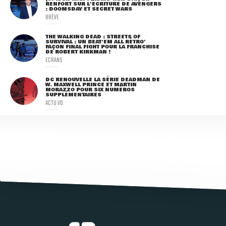
RENFORT SUR L'ÉCRITURE DE AVENGERS
: DOOMSDAY ET SECRET WARS
BRÈVE
THE WALKING DEAD : STREETS OF
SURVIVAL : UN BEAT'EM ALL RÉTRO'
FAÇON FINAL FIGHT POUR LA FRANCHISE
DE ROBERT KIRKMAN !
ECRANS
DC RENOUVELLE LA SÉRIE DEADMAN DE
W. MAXWELL PRINCE ET MARTIN
MORAZZO POUR SIX NUMÉROS
SUPPLÉMENTAIRES
ACTU VO