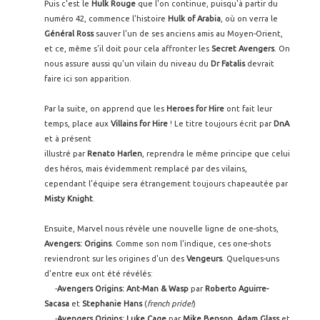
Puis c'est le
Hulk Rouge
que l'on continue, puisqu'à partir du
numéro 42, commence l'histoire
Hulk of Arabia
, où on verra le
Général Ross
sauver l'un de ses anciens amis au Moyen-Orient,
et ce, même s'il doit pour cela affronter les
Secret Avengers
. On
nous assure aussi qu'un vilain du niveau du
Dr Fatalis
devrait
faire ici son apparition.
Par la suite, on apprend que les
Heroes for Hire
ont fait leur
temps, place aux
Villains for
Hire
! Le titre toujours écrit par
DnA
et à présent
illustré par
Renato Harlen
, reprendra le même principe que celui
des héros, mais évidemment remplacé par des vilains,
cependant l'équipe sera étrangement toujours chapeautée par
Misty Knight
.
Ensuite, Marvel nous révèle une nouvelle ligne de one-shots,
Avengers: Origins
. Comme son nom l'indique, ces one-shots
reviendront sur les origines d'un des
Vengeurs
. Quelques-uns
d'entre eux ont été révélés:
-
Avengers Origins: Ant-Man & Wasp
par
Roberto Aguirre-
Sacasa
et
Stephanie Hans
(
french pride!
)
-
Avengers Origins: Luke Cage
par
Mike Benson
,
Adam Glass
et