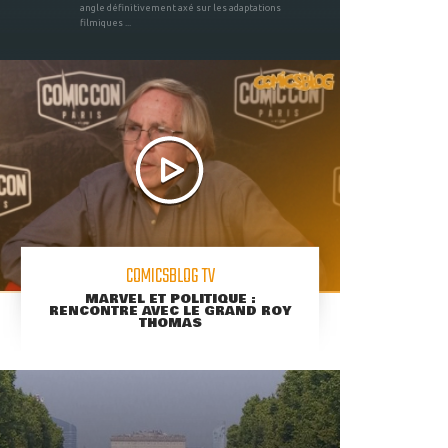
angle définitivement axé sur les adaptations
filmiques ...
COMICSBLOG TV
MARVEL ET POLITIQUE :
RENCONTRE AVEC LE GRAND ROY
THOMAS