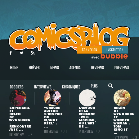
CONNEXION
INSCRIPTION
HOME
BRÈVES
NEWS
AGENDA
REVIEWS
PREVIEWS
PLUS
DOSSIERS
INTERVIEWS
CHRONIQUES
SUPERGIRL
"CHAQUE
L'AMOUR
HELEN
ET
AUTEUR
ET LA
DE
HELEN
S'INSPIRE
VERMINE
WYNDHORN
DE
DU
: WILL
ET
WYNDHORN
MONDE
MCPHAIL,
WONDER
:
RÉEL" :
OU L'ART
WOMAN :
RENCONTRE
...
DE ...
TOM
AVEC ...
KING ET
INTERVIEW
INTERVIEW
1
1
...
INTERVIEW
4
INTERVIEW
3