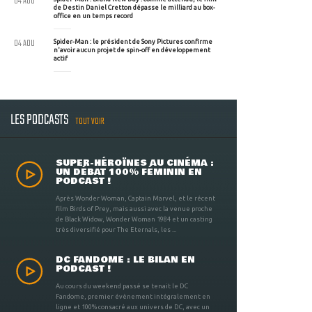
04 AOU
de Destin Daniel Cretton dépasse le milliard au box-
office en un temps record
04 AOU
Spider-Man : le président de Sony Pictures confirme
n'avoir aucun projet de spin-off en développement
actif
LES PODCASTS
TOUT VOIR
SUPER-HÉROÏNES AU CINÉMA :
UN DÉBAT 100% FÉMININ EN
PODCAST !
Après Wonder Woman, Captain Marvel, et le récent
film Birds of Prey, mais aussi avec la venue proche
de Black Widow, Wonder Woman 1984 et un casting
très diversifié pour The Eternals, les ...
DC FANDOME : LE BILAN EN
PODCAST !
Au cours du weekend passé se tenait le DC
Fandome, premier évènement intégralement en
ligne et 100% consacré aux univers de DC, avec un