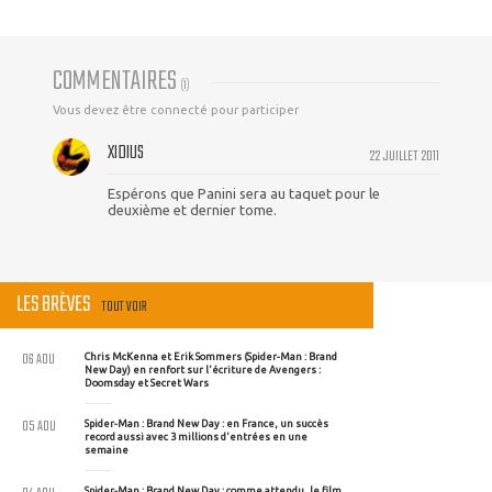
COMMENTAIRES
(
1
)
Vous devez être connecté pour participer
XIDIUS
22 JUILLET 2011
Espérons que Panini sera au taquet pour le
deuxième et dernier tome.
LES BRÈVES
TOUT VOIR
06 AOU
Chris McKenna et Erik Sommers (Spider-Man : Brand
New Day) en renfort sur l'écriture de Avengers :
Doomsday et Secret Wars
05 AOU
Spider-Man : Brand New Day : en France, un succès
record aussi avec 3 millions d'entrées en une
semaine
Spider-Man : Brand New Day : comme attendu, le film