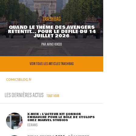
TRASHBAG
QUAND LE THÈME DES AVENGERS
RETENTIT... POUR LE DÉFILÉ DU 14
JUILLET 2026
PAR
ARNO KIKOO
VOIR TOUS LES ARTICLES TRASHBAG
COMICSBLOG.fr
LES DERNIÈRES ACTUS
TOUT VOIR
X-MEN : L'ACTEUR KIT CONNOR
EMBAUCHÉ POUR LE RÔLE DE CYCLOPS
CHEZ MARVEL STUDIOS
ECRANS