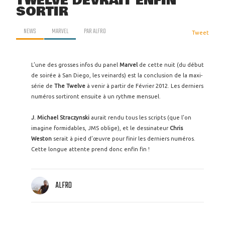
TWELVE DEVRAIT ENFIN
SORTIR
NEWS
MARVEL
PAR
ALFRO
Tweet
L’une des grosses infos du panel
Marvel
de cette nuit (du début
de soirée à San Diego, les veinards) est la conclusion de la maxi-
série de
The Twelve
à venir à partir de Février 2012. Les derniers
numéros sortiront ensuite à un rythme mensuel.
J. Michael Straczynski
aurait rendu tous les scripts (que l’on
imagine formidables, JMS oblige), et le dessinateur
Chris
Weston
serait à pied d’œuvre pour finir les derniers numéros.
Cette longue attente prend donc enfin fin !
ALFRO