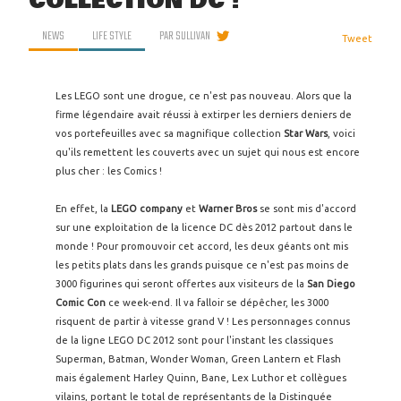
COLLECTION DC !
NEWS
LIFE STYLE
PAR
SULLIVAN
Tweet
Les LEGO sont une drogue, ce n'est pas nouveau. Alors que la
firme légendaire avait réussi à extirper les derniers deniers de
vos portefeuilles avec sa magnifique collection
Star Wars
, voici
qu'ils remettent les couverts avec un sujet qui nous est encore
plus cher : les Comics !
En effet, la
LEGO company
et
Warner Bros
se sont mis d'accord
sur une exploitation de la licence DC dès 2012 partout dans le
monde ! Pour promouvoir cet accord, les deux géants ont mis
les petits plats dans les grands puisque ce n'est pas moins de
3000 figurines qui seront offertes aux visiteurs de la
San Diego
Comic Con
ce week-end. Il va falloir se dépêcher, les 3000
risquent de partir à vitesse grand V ! Les personnages connus
de la ligne LEGO DC 2012 sont pour l'instant les classiques
Superman, Batman, Wonder Woman, Green Lantern et Flash
mais également Harley Quinn, Bane, Lex Luthor et collègues
vilains, portant le total de représentants de la Distinguée