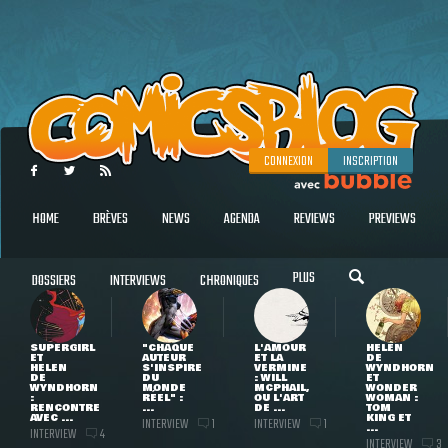
CONNEXION
INSCRIPTION
HOME
BRÈVES
NEWS
AGENDA
REVIEWS
PREVIEWS
PLUS
DOSSIERS
INTERVIEWS
CHRONIQUES
SUPERGIRL
"CHAQUE
L'AMOUR
HELEN
ET
AUTEUR
ET LA
DE
HELEN
S'INSPIRE
VERMINE
WYNDHORN
DE
DU
: WILL
ET
WYNDHORN
MONDE
MCPHAIL,
WONDER
:
RÉEL" :
OU L'ART
WOMAN :
RENCONTRE
...
DE ...
TOM
AVEC ...
KING ET
INTERVIEW
INTERVIEW
1
1
...
INTERVIEW
4
INTERVIEW
3