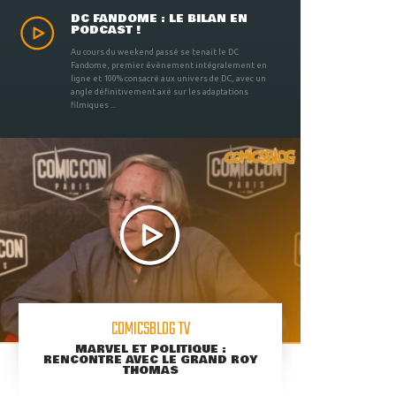
DC FANDOME : LE BILAN EN
PODCAST !
Au cours du weekend passé se tenait le DC
Fandome, premier évènement intégralement en
ligne et 100% consacré aux univers de DC, avec un
angle définitivement axé sur les adaptations
filmiques ...
COMICSBLOG TV
MARVEL ET POLITIQUE :
RENCONTRE AVEC LE GRAND ROY
THOMAS