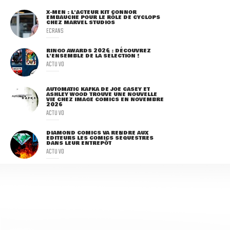
X-MEN : L'ACTEUR KIT CONNOR
EMBAUCHÉ POUR LE RÔLE DE CYCLOPS
CHEZ MARVEL STUDIOS
ECRANS
RINGO AWARDS 2026 : DÉCOUVREZ
L'ENSEMBLE DE LA SÉLECTION !
ACTU VO
AUTOMATIC KAFKA DE JOE CASEY ET
ASHLEY WOOD TROUVE UNE NOUVELLE
VIE CHEZ IMAGE COMICS EN NOVEMBRE
2026
ACTU VO
DIAMOND COMICS VA RENDRE AUX
ÉDITEURS LES COMICS SÉQUESTRÉS
DANS LEUR ENTREPÔT
ACTU VO