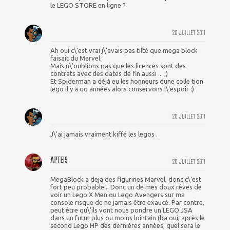
le LEGO STORE en ligne ?
20 JUILLET 2011
Ah oui c\'est vrai j\'avais pas tilté que mega block
faisait du Marvel.
Mais n\'oublions pas que les licences sont des
contrats avec des dates de fin aussi ... ;)
Et Spiderman a déjà eu les honneurs dune colle tion
lego il y a qq années alors conservons l\'espoir :)
20 JUILLET 2011
J\'ai jamais vraiment kiffé les legos .
APTEIS
20 JUILLET 2011
MegaBlock a deja des figurines Marvel, donc c\'est
fort peu probable... Donc un de mes doux rêves de
voir un Lego X Men ou Lego Avengers sur ma
console risque de ne jamais être exaucé. Par contre,
peut être qu\'ils vont nous pondre un LEGO JSA
dans un futur plus ou moins lointain (ba oui, après le
second Lego HP des dernières années, quel sera le