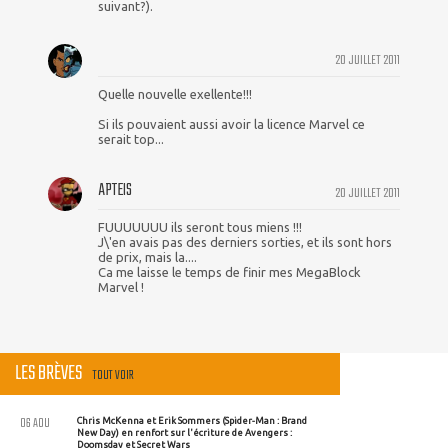
suivant?).
20 JUILLET 2011
Quelle nouvelle exellente!!!
Si ils pouvaient aussi avoir la licence Marvel ce
serait top...
APTEIS
20 JUILLET 2011
FUUUUUUU ils seront tous miens !!!
J\'en avais pas des derniers sorties, et ils sont hors
de prix, mais la....
Ca me laisse le temps de finir mes MegaBlock
Marvel !
LES BRÈVES
TOUT VOIR
06 AOU
Chris McKenna et Erik Sommers (Spider-Man : Brand
New Day) en renfort sur l'écriture de Avengers :
Doomsday et Secret Wars