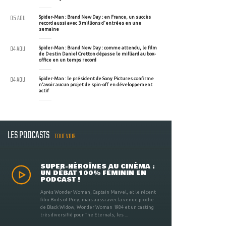
05 AOU
Spider-Man : Brand New Day : en France, un succès
record aussi avec 3 millions d'entrées en une
semaine
04 AOU
Spider-Man : Brand New Day : comme attendu, le film
de Destin Daniel Cretton dépasse le milliard au box-
office en un temps record
04 AOU
Spider-Man : le président de Sony Pictures confirme
n'avoir aucun projet de spin-off en développement
actif
LES PODCASTS
TOUT VOIR
SUPER-HÉROÏNES AU CINÉMA :
UN DÉBAT 100% FÉMININ EN
PODCAST !
Après Wonder Woman, Captain Marvel, et le récent
film Birds of Prey, mais aussi avec la venue proche
de Black Widow, Wonder Woman 1984 et un casting
très diversifié pour The Eternals, les ...