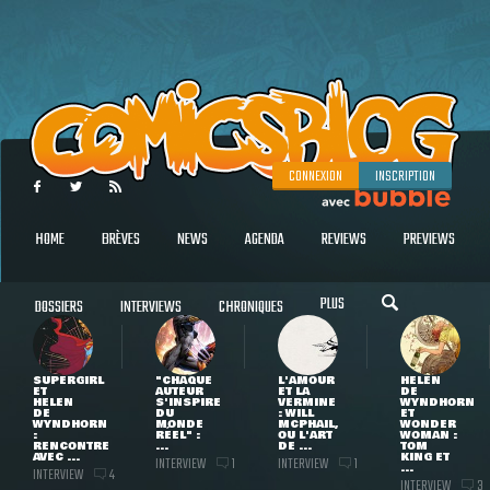
CONNEXION
INSCRIPTION
HOME
BRÈVES
NEWS
AGENDA
REVIEWS
PREVIEWS
PLUS
DOSSIERS
INTERVIEWS
CHRONIQUES
SUPERGIRL
"CHAQUE
L'AMOUR
HELEN
ET
AUTEUR
ET LA
DE
HELEN
S'INSPIRE
VERMINE
WYNDHORN
DE
DU
: WILL
ET
WYNDHORN
MONDE
MCPHAIL,
WONDER
:
RÉEL" :
OU L'ART
WOMAN :
RENCONTRE
...
DE ...
TOM
AVEC ...
KING ET
INTERVIEW
INTERVIEW
1
1
...
INTERVIEW
4
INTERVIEW
3