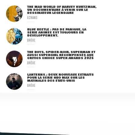
THE MAD WORLD OF HARVEY KURTZMAN,
UN DOCUMENTAIRE À VENIR SUR LE
DESSINATEUR LÉGENDAIRE
ECRANS
BLUE BEETLE : PAS DE PANIQUE, LA
SÉRIE ANIMÉE EST TOUJOURS EN
DÉVELOPPEMENT.
BRÈVE
THE BOYS, SPIDER-NOIR, SUPERMAN ET
AUSSI SUPERGIRL RÉCOMPENSÉS AUX
CRITICS CHOICE SUPER AWARDS 2026
BRÈVE
LANTERNS : DEUX NOUVEAUX EXTRAITS
POUR LA SÉRIE HBO MAX SUR LES
MATINALES DES ETATS-UNIS
BRÈVE