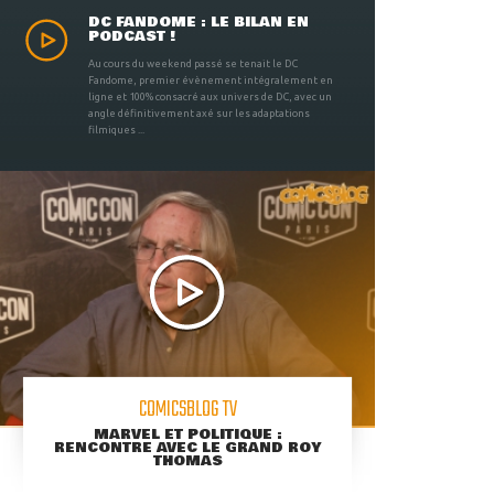
DC FANDOME : LE BILAN EN
PODCAST !
Au cours du weekend passé se tenait le DC
Fandome, premier évènement intégralement en
ligne et 100% consacré aux univers de DC, avec un
angle définitivement axé sur les adaptations
filmiques ...
COMICSBLOG TV
MARVEL ET POLITIQUE :
RENCONTRE AVEC LE GRAND ROY
THOMAS