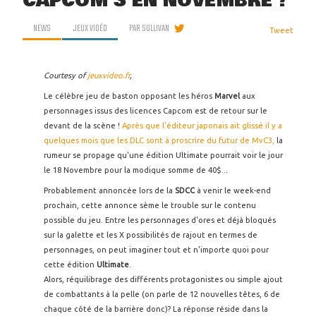
CAPCOM 3 EN NOVEMBRE ?
NEWS
JEUX VIDÉO
PAR
SULLIVAN
Tweet
Courtesy of
jeuxvideo.fr
,
Le célèbre
jeu de baston opposant les héros
Marvel
aux
personnages issus des licences Capcom est de retour sur le
devant de la scène !
Après que l'éditeur japonais ait glissé il y a
quelques mois que les DLC sont à proscrire du futur de MvC3,
la
rumeur se propage qu'une édition Ultimate pourrait voir le jour
le 18 Novembre pour la modique somme de 40$...
Probablement annoncée lors de la
SDCC
à venir le week-end
prochain, cette annonce sème le trouble sur le contenu
possible du jeu. Entre les personnages d'ores et déjà bloqués
sur la galette et les X possibilités de rajout en termes de
personnages, on peut imaginer tout et n'importe quoi pour
cette édition
Ultimate
.
Alors, réquilibrage des différents protagonistes ou simple ajout
de combattants à la pelle (on parle de 12 nouvelles têtes, 6 de
chaque côté de la barrière donc)? La réponse réside dans la