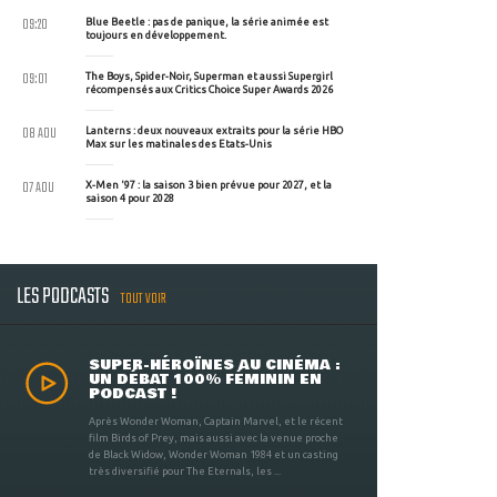
09:20
Blue Beetle : pas de panique, la série animée est
toujours en développement.
09:01
The Boys, Spider-Noir, Superman et aussi Supergirl
récompensés aux Critics Choice Super Awards 2026
08 AOU
Lanterns : deux nouveaux extraits pour la série HBO
Max sur les matinales des Etats-Unis
07 AOU
X-Men '97 : la saison 3 bien prévue pour 2027, et la
saison 4 pour 2028
LES PODCASTS
TOUT VOIR
SUPER-HÉROÏNES AU CINÉMA :
UN DÉBAT 100% FÉMININ EN
PODCAST !
Après Wonder Woman, Captain Marvel, et le récent
film Birds of Prey, mais aussi avec la venue proche
de Black Widow, Wonder Woman 1984 et un casting
très diversifié pour The Eternals, les ...