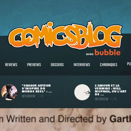
PL
REVIEWS
PREVIEWS
DOSSIERS
INTERVIEWS
CHRONIQUES
"CHAQUE AUTEUR
L'AMOUR ET LA
S'INSPIRE DU
VERMINE : WILL
MONDE RÉEL" : ...
MCPHAIL, OU L'ART
DE ...
INTERVIEW
1
INTERVIEW
1