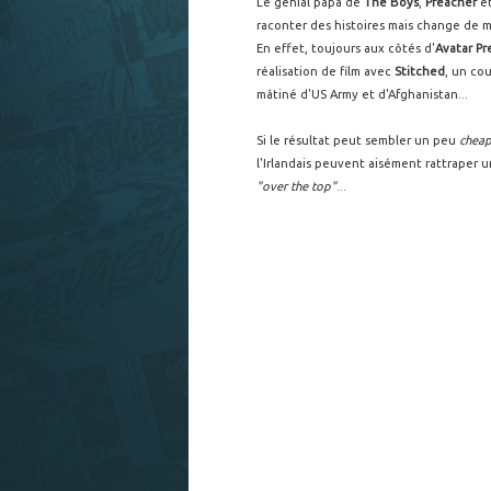
Le génial papa de
The Boys
,
Preacher
et
raconter des histoires mais change de m
En effet, toujours aux côtés d'
Avatar Pr
réalisation de film avec
Stitched
, un cou
mâtiné d'US Army et d'Afghanistan...
Si le résultat peut sembler un peu
chea
l'Irlandais peuvent aisément rattraper 
"over the top"
...