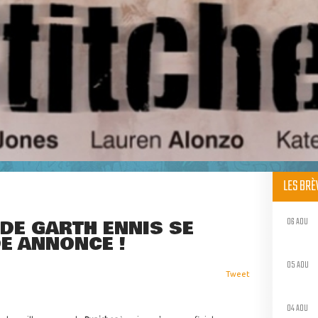
LES BR
06 AOU
 DE GARTH ENNIS SE
E ANNONCE !
05 AOU
Tweet
04 AOU