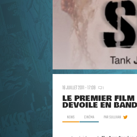
16 JUILLET 2011 - 17:09
1
LE PREMIER FILM
DÉVOILE EN BAND
NEWS
CINÉMA
PAR
SULLIVAN