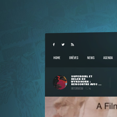
HOME
BRÈVES
NEWS
AGENDA
SUPERGIRL ET
HELEN DE
WYNDHORN :
RENCONTRE AVEC ...
INTERVIEW
4