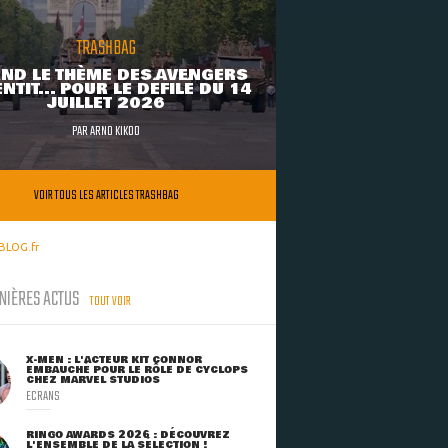
TRASHBAG
ND LE THÈME DES AVENGERS
NTIT... POUR LE DÉFILÉ DU 14
JUILLET 2026
PAR
ARNO KIKOO
VOIR TOUS LES ARTICLES TRASHBAG
BLOG.fr
NIÈRES ACTUS
TOUT VOIR
X-MEN : L'ACTEUR KIT CONNOR
EMBAUCHÉ POUR LE RÔLE DE CYCLOPS
CHEZ MARVEL STUDIOS
ECRANS
RINGO AWARDS 2026 : DÉCOUVREZ
L'ENSEMBLE DE LA SÉLECTION !