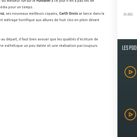
 du meilleur
run
sur le
Punisher
à ce jour n'en a pas fini de
édia pour un temps...
04 AOU
ess
, ses nouveaux meilleurs copains,
Garth Ennis
se lance dans la
rt métrage horrifique aux allures de huit clos en plein désert
p
au départ, il faut bien avouer que les qualités d'écriture de
LES PO
une esthétique un peu datée et une réalisation pas toujours