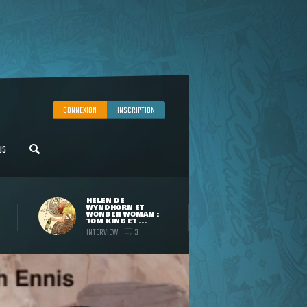
CONNEXION
INSCRIPTION
US
HELEN DE
WYNDHORN ET
WONDER WOMAN :
TOM KING ET ...
INTERVIEW
3