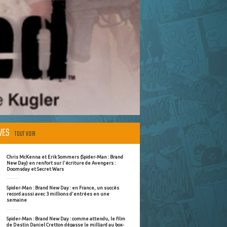
ÈVES
TOUT VOIR
Chris McKenna et Erik Sommers (Spider-Man : Brand
New Day) en renfort sur l'écriture de Avengers :
Doomsday et Secret Wars
Spider-Man : Brand New Day : en France, un succès
record aussi avec 3 millions d'entrées en une
semaine
Spider-Man : Brand New Day : comme attendu, le film
de Destin Daniel Cretton dépasse le milliard au box-