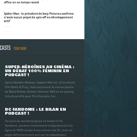
office en un temps record
Spider-Man : le président de Sony Pictures confirme
n'avoir aucun projet de spin-off en développement
actif
DCASTS
TOUT VOIR
SUPER-HÉROÏNES AU CINÉMA :
UN DÉBAT 100% FÉMININ EN
PODCAST !
Après Wonder Woman, Captain Marvel, et le récent
film Birds of Prey, mais aussi avec la venue proche
de Black Widow, Wonder Woman 1984 et un casting
très diversifié pour The Eternals, les ...
DC FANDOME : LE BILAN EN
PODCAST !
Au cours du weekend passé se tenait le DC
Fandome, premier évènement intégralement en
ligne et 100% consacré aux univers de DC, avec un
angle définitivement axé sur les adaptations