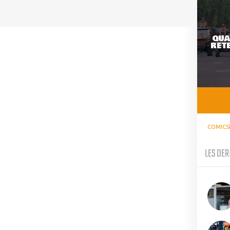
QUA
RETE
COMICS
LES DER