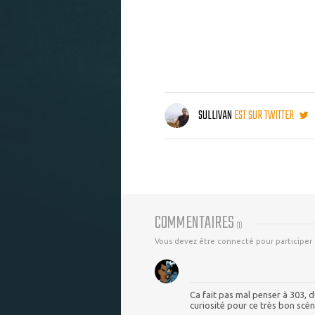
SULLIVAN
EST SUR TWITTER
COMMENTAIRES
(
1
)
Vous devez être connecté pour participer
Ca fait pas mal penser à 303, 
curiosité pour ce très bon scén