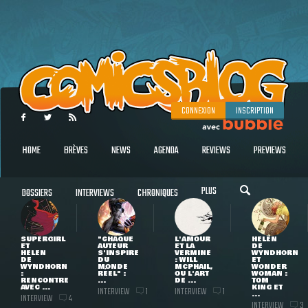
CONNEXION
INSCRIPTION
HOME
BRÈVES
NEWS
AGENDA
REVIEWS
PREVIEWS
PLUS
DOSSIERS
INTERVIEWS
CHRONIQUES
SUPERGIRL
"CHAQUE
L'AMOUR
HELEN
ET
AUTEUR
ET LA
DE
HELEN
S'INSPIRE
VERMINE
WYNDHORN
DE
DU
: WILL
ET
WYNDHORN
MONDE
MCPHAIL,
WONDER
:
RÉEL" :
OU L'ART
WOMAN :
RENCONTRE
...
DE ...
TOM
AVEC ...
KING ET
INTERVIEW
INTERVIEW
1
1
...
INTERVIEW
4
INTERVIEW
3