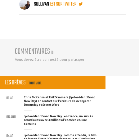
SULLIVAN
EST SUR TWITTER
COMMENTAIRES
(
0
)
Vous devez être connecté pour participer
LES BRÈVES
TOUT VOIR
06 AOU
Chris McKenna et Erik Sommers (Spider-Man : Brand
New Day) en renfort sur l'écriture de Avengers :
Doomsday et Secret Wars
05 AOU
Spider-Man : Brand New Day : en France, un succès
record aussi avec 3 millions d'entrées en une
semaine
04 AOU
Spider-Man : Brand New Day : comme attendu, le film
de Destin Daniel Cretton dépasse le milliard au box-