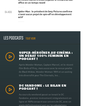
office en un temps record
04 AOU
Spider-Man : le président de Sony Pictures confirme
n'avoir aucun projet de spin-off en développement
actif
LES PODCASTS
TOUT VOIR
SUPER-HÉROÏNES AU CINÉMA :
UN DÉBAT 100% FÉMININ EN
PODCAST !
Après Wonder Woman, Captain Marvel, et le récent
film Birds of Prey, mais aussi avec la venue proche
de Black Widow, Wonder Woman 1984 et un casting
très diversifié pour The Eternals, les ...
DC FANDOME : LE BILAN EN
PODCAST !
Au cours du weekend passé se tenait le DC
Fandome, premier évènement intégralement en
ligne et 100% consacré aux univers de DC, avec un
angle définitivement axé sur les adaptations