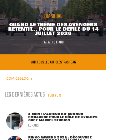
TRASHBAG
QUAND LE THÈME DES AVENGERS
RETENTIT... POUR LE DÉFILÉ DU 14
JUILLET 2026
PAR
ARNO KIKOO
VOIR TOUS LES ARTICLES TRASHBAG
COMICSBLOG.fr
LES DERNIÈRES ACTUS
TOUT VOIR
X-MEN : L'ACTEUR KIT CONNOR
EMBAUCHÉ POUR LE RÔLE DE CYCLOPS
CHEZ MARVEL STUDIOS
ECRANS
RINGO AWARDS 2026 : DÉCOUVREZ