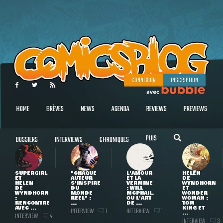
CONNEXION
INSCRIPTION
HOME
BRÈVES
NEWS
AGENDA
REVIEWS
PREVIEWS
PLUS
DOSSIERS
INTERVIEWS
CHRONIQUES
SUPERGIRL
"CHAQUE
L'AMOUR
HELEN
ET
AUTEUR
ET LA
DE
HELEN
S'INSPIRE
VERMINE
WYNDHORN
DE
DU
: WILL
ET
WYNDHORN
MONDE
MCPHAIL,
WONDER
:
RÉEL" :
OU L'ART
WOMAN :
RENCONTRE
...
DE ...
TOM
AVEC ...
KING ET
INTERVIEW
INTERVIEW
1
1
...
INTERVIEW
4
INTERVIEW
3