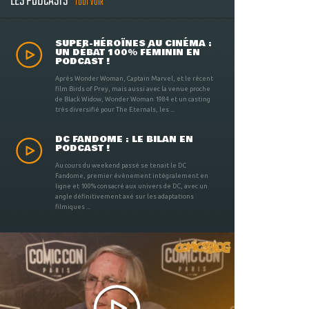
LES PODCASTS
TOUT VOIR
SUPER-HÉROÏNES AU CINÉMA :
UN DÉBAT 100% FÉMININ EN
PODCAST !
Après Wonder Woman, Captain Marvel, et le récent
film Birds of Prey, mais aussi avec la venue proche
de Black Widow, Wonder Woman 1984 et un casting
très diversifié pour The Eternals, les ...
DC FANDOME : LE BILAN EN
PODCAST !
Au cours du weekend passé se tenait le DC
Fandome, premier évènement intégralement en
ligne et 100% consacré aux univers de DC, avec un
angle définitivement axé sur les adaptations
filmiques ...