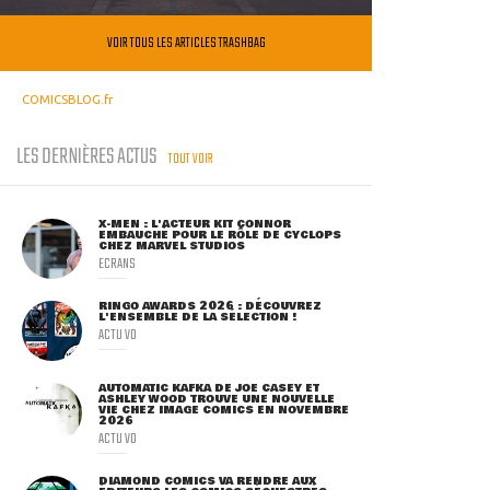
VOIR TOUS LES ARTICLES TRASHBAG
COMICSBLOG.fr
LES DERNIÈRES ACTUS
TOUT VOIR
X-MEN : L'ACTEUR KIT CONNOR
EMBAUCHÉ POUR LE RÔLE DE CYCLOPS
CHEZ MARVEL STUDIOS
ECRANS
RINGO AWARDS 2026 : DÉCOUVREZ
L'ENSEMBLE DE LA SÉLECTION !
ACTU VO
AUTOMATIC KAFKA DE JOE CASEY ET
ASHLEY WOOD TROUVE UNE NOUVELLE
VIE CHEZ IMAGE COMICS EN NOVEMBRE
2026
ACTU VO
DIAMOND COMICS VA RENDRE AUX