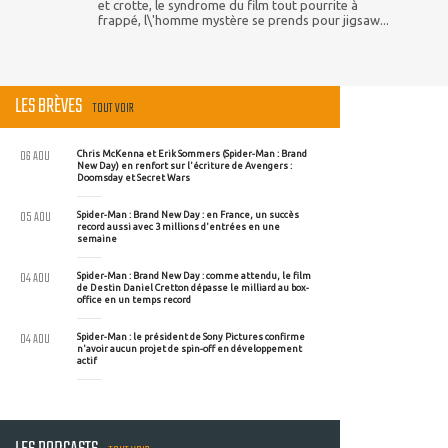
et crotte, le syndrome du film tout pourrite à
frappé, l\'homme mystère se prends pour jigsaw...
LES BRÈVES
TOUT VOIR
06 AOU
Chris McKenna et Erik Sommers (Spider-Man : Brand
New Day) en renfort sur l'écriture de Avengers :
Doomsday et Secret Wars
05 AOU
Spider-Man : Brand New Day : en France, un succès
record aussi avec 3 millions d'entrées en une
semaine
04 AOU
Spider-Man : Brand New Day : comme attendu, le film
de Destin Daniel Cretton dépasse le milliard au box-
office en un temps record
04 AOU
Spider-Man : le président de Sony Pictures confirme
n'avoir aucun projet de spin-off en développement
actif