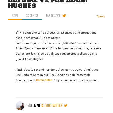
BATGIRL #2 PAR ADAM
HUGHES
NEWS
DC COMICS
PAR
SULLIVAN
Tweet
S'il y a bien une série qui suscite attentes et interrogations
dans le
rebaunch
DC, c'est
Batgirl
.
Fort d'une équipe créative solide (
Gail Simone
au scénario et
Ardian Syaf
au dessin) et d'une héroïne qui passionne, le titre a
également la chance de voir ses couvertures réalisées par le
génial
Adam Hughes
!
Ainsi, c'est le second numéro qui se montre aujourd'hui, avec
une Barbara Gordon qui ( (c) Bleeding Cool) "ressemble
énormément à
Karen Gillan
!" Il y a pire comme comparaison...
SULLIVAN
EST SUR TWITTER