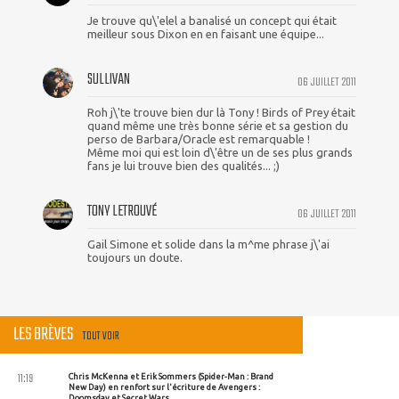
Je trouve qu\'elel a banalisé un concept qui était
meilleur sous Dixon en en faisant une équipe...
SULLIVAN
06 JUILLET 2011
Roh j\'te trouve bien dur là Tony ! Birds of Prey était
quand même une très bonne série et sa gestion du
perso de Barbara/Oracle est remarquable !
Même moi qui est loin d\'être un de ses plus grands
fans je lui trouve bien des qualités... ;)
TONY LETROUVÉ
06 JUILLET 2011
Gail Simone et solide dans la m^me phrase j\'ai
toujours un doute.
LES BRÈVES
TOUT VOIR
11:19
Chris McKenna et Erik Sommers (Spider-Man : Brand
New Day) en renfort sur l'écriture de Avengers :
Doomsday et Secret Wars