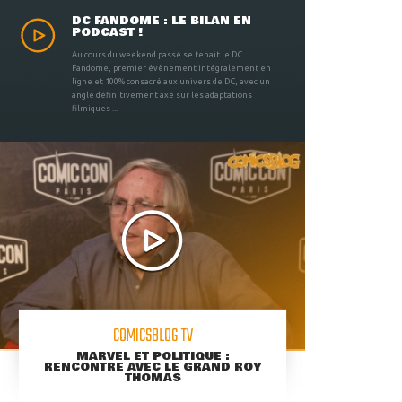
DC FANDOME : LE BILAN EN
PODCAST !
Au cours du weekend passé se tenait le DC
Fandome, premier évènement intégralement en
ligne et 100% consacré aux univers de DC, avec un
angle définitivement axé sur les adaptations
filmiques ...
COMICSBLOG TV
MARVEL ET POLITIQUE :
RENCONTRE AVEC LE GRAND ROY
THOMAS