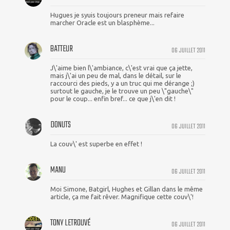
Hugues je syuis toujours preneur mais refaire
marcher Oracle est un blasphème...
BATTEUR
06 JUILLET 2011
J\'aime bien l\'ambiance, c\'est vrai que ça jette,
mais j\'ai un peu de mal, dans le détail, sur le
raccourci des pieds, y a un truc qui me dérange ;)
surtout le gauche, je le trouve un peu \"gauche\"
pour le coup... enfin bref... ce que j\'en dit !
DONUTS
06 JUILLET 2011
La couv\' est superbe en effet !
MANU
06 JUILLET 2011
Moi Simone, Batgirl, Hughes et Gillan dans le même
article, ça me fait rêver. Magnifique cette couv\'!
TONY LETROUVÉ
06 JUILLET 2011