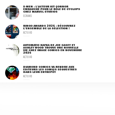
X-MEN : L'ACTEUR KIT CONNOR
EMBAUCHÉ POUR LE RÔLE DE CYCLOPS
CHEZ MARVEL STUDIOS
ECRANS
RINGO AWARDS 2026 : DÉCOUVREZ
L'ENSEMBLE DE LA SÉLECTION !
ACTU VO
AUTOMATIC KAFKA DE JOE CASEY ET
ASHLEY WOOD TROUVE UNE NOUVELLE
VIE CHEZ IMAGE COMICS EN NOVEMBRE
2026
ACTU VO
DIAMOND COMICS VA RENDRE AUX
ÉDITEURS LES COMICS SÉQUESTRÉS
DANS LEUR ENTREPÔT
ACTU VO