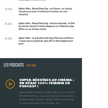
05 AOU
Spider-Man : Brand New Day : en France, un succès
record aussi avec 3 millions d'entrées en une
semaine
04 AOU
Spider-Man : Brand New Day : comme attendu, le film
de Destin Daniel Cretton dépasse le milliard au box-
office en un temps record
04 AOU
Spider-Man : le président de Sony Pictures confirme
n'avoir aucun projet de spin-off en développement
actif
LES PODCASTS
TOUT VOIR
SUPER-HÉROÏNES AU CINÉMA :
UN DÉBAT 100% FÉMININ EN
PODCAST !
Après Wonder Woman, Captain Marvel, et le récent
film Birds of Prey, mais aussi avec la venue proche
de Black Widow, Wonder Woman 1984 et un casting
très diversifié pour The Eternals, les ...