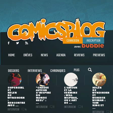
CONNEXION
INSCRIPTION
HOME
BRÈVES
NEWS
AGENDA
REVIEWS
PREVIEWS
PLUS
DOSSIERS
INTERVIEWS
CHRONIQUES
SUPERGIRL
"CHAQUE
L'AMOUR
HELEN
ET
AUTEUR
ET LA
DE
HELEN
S'INSPIRE
VERMINE
WYNDHORN
DE
DU
: WILL
ET
WYNDHORN
MONDE
MCPHAIL,
WONDER
:
RÉEL" :
OU L'ART
WOMAN :
RENCONTRE
...
DE ...
TOM
AVEC ...
KING ET
INTERVIEW
INTERVIEW
1
1
...
INTERVIEW
4
INTERVIEW
3