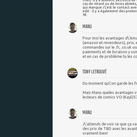
cher). Il y a souvent des bons de 
cas de retard ou de livres abimés,
qui manque c\'est le contact ave
edit : il y a également des promo
5€.
MANU
Pour moi les avantages d\'Amaz
(amazon et revendeurs), prix, 
commandes sur le .fr, .co.uk ou
paiements et de livraison y sont 
et en cas de problème tu les co
TONY LETROUVÉ
Du moment qu\'on garde les fra
Mais Manu queles avantages vo
lecteurs de comics VO (Kayl25
MANU
J\'attends de voir ce que ça va
des prix de TBD avec les ava
vraiment bien!