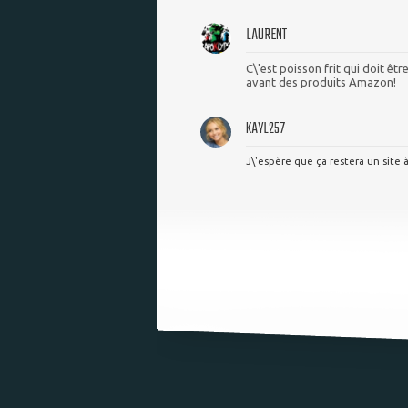
LAURENT
C\'est poisson frit qui doit êt
avant des produits Amazon!
KAYL257
J\'espère que ça restera un site à