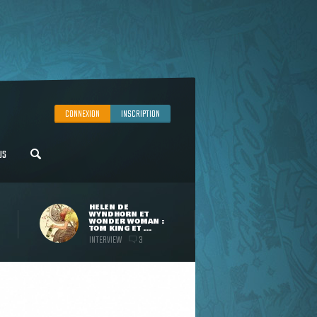
CONNEXION
INSCRIPTION
US
HELEN DE
WYNDHORN ET
WONDER WOMAN :
TOM KING ET ...
INTERVIEW
3