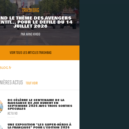
TRASHBAG
ND LE THÈME DES AVENGERS
NTIT... POUR LE DÉFILÉ DU 14
JUILLET 2026
PAR
ARNO KIKOO
VOIR TOUS LES ARTICLES TRASHBAG
BLOG.fr
NIÈRES ACTUS
TOUT VOIR
DC CÉLÈBRE LE CENTENAIRE DE LA
NAISSANCE DE JOE KUBERT EN
SEPTEMBRE 2026 AVEC TROIS SORTIES
SPÉCIALES
ACTU VO
UNE EXPOSITION "LES SUPER-HÉROS À
LA FRANÇAISE" POUR L'ÉDITION 2026