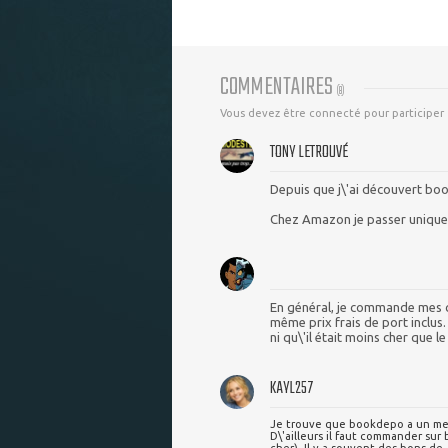
COMMENTAIRES
(
8
)
Vous devez être connecté pour participer
TONY LETROUVÉ
Depuis que j\'ai découvert boo
Chez Amazon je passer uniquem
En général, je commande mes c
même prix frais de port inclus
ni qu\'il était moins cher que le
KAYL257
Je trouve que bookdepo a un meil
D\'ailleurs il faut commander su