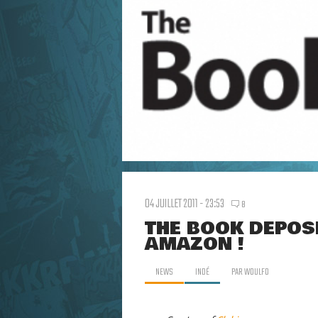
04 JUILLET 2011 - 23:53
8
THE BOOK DEPOS
AMAZON !
NEWS
INDÉ
PAR
WOULFO