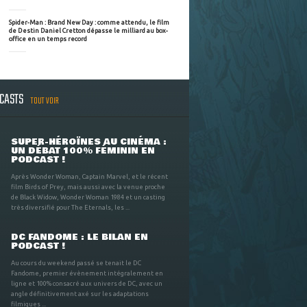
Spider-Man : Brand New Day : comme attendu, le film
de Destin Daniel Cretton dépasse le milliard au box-
office en un temps record
DCASTS
TOUT VOIR
SUPER-HÉROÏNES AU CINÉMA :
UN DÉBAT 100% FÉMININ EN
PODCAST !
Après Wonder Woman, Captain Marvel, et le récent
film Birds of Prey, mais aussi avec la venue proche
de Black Widow, Wonder Woman 1984 et un casting
très diversifié pour The Eternals, les ...
DC FANDOME : LE BILAN EN
PODCAST !
Au cours du weekend passé se tenait le DC
Fandome, premier évènement intégralement en
ligne et 100% consacré aux univers de DC, avec un
angle définitivement axé sur les adaptations
filmiques ...