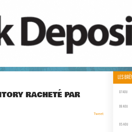
LES BR
07 AOU
ITORY RACHETÉ PAR
06 AOU
Tweet
05 AOU