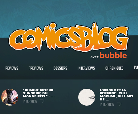
PL
REVIEWS
PREVIEWS
DOSSIERS
INTERVIEWS
CHRONIQUES
"CHAQUE AUTEUR
L'AMOUR ET LA
S'INSPIRE DU
VERMINE : WILL
MONDE RÉEL" : ...
MCPHAIL, OU L'ART
DE ...
INTERVIEW
1
INTERVIEW
1