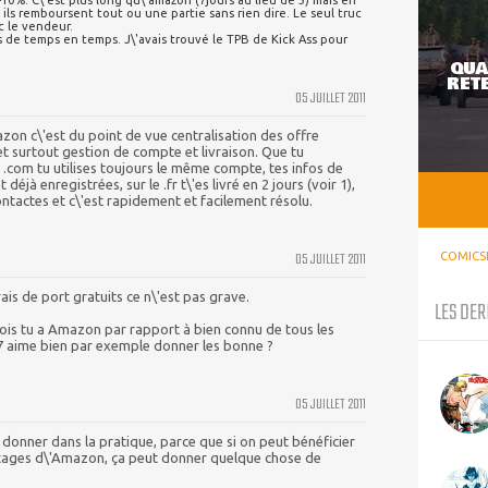
-10%. C\'est plus long qu\'amazon (7jours au lieu de 3) mais en
 ils remboursent tout ou une partie sans rien dire. Le seul truc
c le vendeur.
s de temps en temps. J\'avais trouvé le TPB de Kick Ass pour
QUA
RETE
05 JUILLET 2011
on c\'est du point de vue centralisation des offre
et surtout gestion de compte et livraison. Que tu
 .com tu utilises toujours le même compte, tes infos de
déjà enregistrées, sur le .fr t\'es livré en 2 jours (voir 1),
ntactes et c\'est rapidement et facilement résolu.
05 JUILLET 2011
COMICS
is de port gratuits ce n\'est pas grave.
LES DER
is tu a Amazon par rapport à bien connu de tous les
7 aime bien par exemple donner les bonne ?
05 JUILLET 2011
 donner dans la pratique, parce que si on peut bénéficier
ntages d\'Amazon, ça peut donner quelque chose de