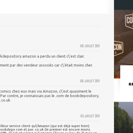
08 JUILLET 2011
kdepository amazon a perdu un client c\'est clair.
ent par des vendeur associés car c\'était moins cher.
06 JUILLET 2011
R
omics chez eux mais via Amazon, c\'est quasiment le
. Par contre, je connaissais pas le .com de bookdepository,
 .co.uk
05 JUILLET 2011
leur service client qu\'Amazon (qui est déjà super bien).
r bookdepo.com et pas .co.uk (le premier est encore moins