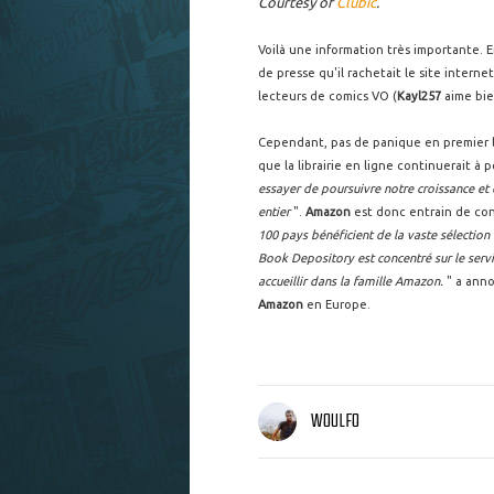
Courtesy of
Clubic
.
Voilà une information très importante. 
de presse qu'il rachetait le site intern
lecteurs de comics VO (
Kayl257
aime bie
Cependant, pas de panique en premier li
que la librairie en ligne continuerait à p
essayer de poursuivre notre croissance et
entier
".
Amazon
est donc entrain de con
100 pays bénéficient de la vaste sélection
Book Depository est concentré sur le serv
accueillir dans la famille Amazon.
" a ann
Amazon
en Europe.
WOULFO