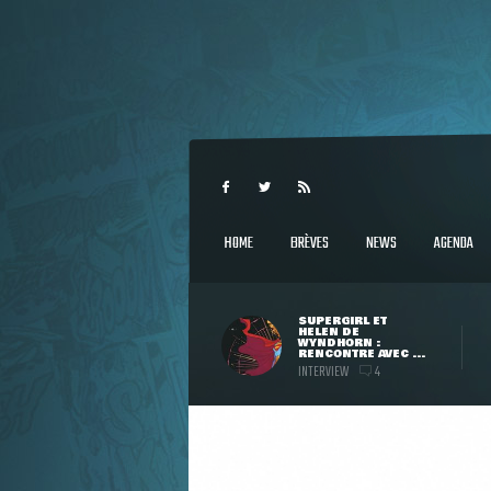
HOME
BRÈVES
NEWS
AGENDA
SUPERGIRL ET
HELEN DE
WYNDHORN :
RENCONTRE AVEC ...
INTERVIEW
4