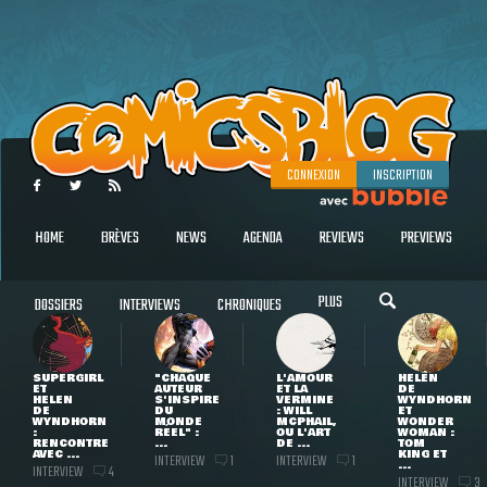
CONNEXION
INSCRIPTION
HOME
BRÈVES
NEWS
AGENDA
REVIEWS
PREVIEWS
PLUS
DOSSIERS
INTERVIEWS
CHRONIQUES
SUPERGIRL
"CHAQUE
L'AMOUR
HELEN
ET
AUTEUR
ET LA
DE
HELEN
S'INSPIRE
VERMINE
WYNDHORN
DE
DU
: WILL
ET
WYNDHORN
MONDE
MCPHAIL,
WONDER
:
RÉEL" :
OU L'ART
WOMAN :
RENCONTRE
...
DE ...
TOM
AVEC ...
KING ET
INTERVIEW
INTERVIEW
1
1
...
INTERVIEW
4
INTERVIEW
3