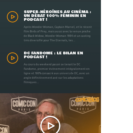
SUPER-HÉROÏNES AU CINÉMA :
UN DÉBAT 100% FÉMININ EN
PODCAST !
Après Wonder Woman, Captain Marvel, et le récent
film Birds of Prey, mais aussi avec la venue proche
de Black Widow, Wonder Woman 1984 et un casting
très diversifié pour The Eternals, les ...
DC FANDOME : LE BILAN EN
PODCAST !
Au cours du weekend passé se tenait le DC
Fandome, premier évènement intégralement en
ligne et 100% consacré aux univers de DC, avec un
angle définitivement axé sur les adaptations
filmiques ...