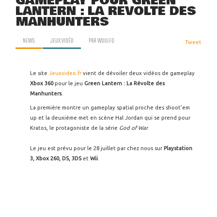
GAMEPLAY POUR GREEN
LANTERN : LA RÉVOLTE DES
MANHUNTERS
NEWS
JEUX VIDÉO
PAR
WOULFO
Tweet
Le site
Jeuxvideo.fr
vient de dévoiler deux vidéos de gameplay
Xbox 360
pour le jeu
Green Lantern : La Révolte des
Manhunters
.
La première montre un gameplay spatial proche des shoot'em
up et la deuxième met en scène Hal Jordan qui se prend pour
Kratos, le protagoniste de la série
God of War
.
Le jeu est prévu pour le 28 juillet par chez nous sur
Playstation
3, Xbox 260, DS, 3DS
et
Wii
.