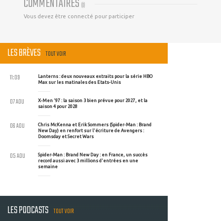
COMMENTAIRES
(
0
)
Vous devez être connecté pour participer
LES BRÈVES
TOUT VOIR
11:09
Lanterns : deux nouveaux extraits pour la série HBO
Max sur les matinales des Etats-Unis
07 AOU
X-Men '97 : la saison 3 bien prévue pour 2027, et la
saison 4 pour 2028
06 AOU
Chris McKenna et Erik Sommers (Spider-Man : Brand
New Day) en renfort sur l'écriture de Avengers :
Doomsday et Secret Wars
05 AOU
Spider-Man : Brand New Day : en France, un succès
record aussi avec 3 millions d'entrées en une
semaine
LES PODCASTS
TOUT VOIR