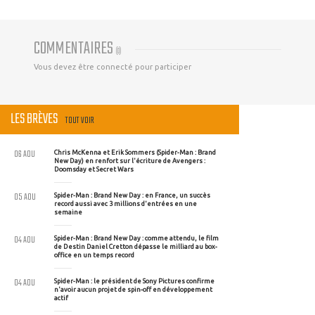
COMMENTAIRES
(
0
)
Vous devez être connecté pour participer
LES BRÈVES
TOUT VOIR
06 AOU
Chris McKenna et Erik Sommers (Spider-Man : Brand
New Day) en renfort sur l'écriture de Avengers :
Doomsday et Secret Wars
05 AOU
Spider-Man : Brand New Day : en France, un succès
record aussi avec 3 millions d'entrées en une
semaine
04 AOU
Spider-Man : Brand New Day : comme attendu, le film
de Destin Daniel Cretton dépasse le milliard au box-
office en un temps record
04 AOU
Spider-Man : le président de Sony Pictures confirme
n'avoir aucun projet de spin-off en développement
actif