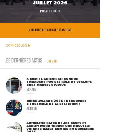
JUILLET 2026
PAR
ARNO KIKOO
VOIR TOUS LES ARTICLES TRASHBAG
COMICSBLOG.fr
LES DERNIÈRES ACTUS
TOUT VOIR
X-MEN : L'ACTEUR KIT CONNOR
EMBAUCHÉ POUR LE RÔLE DE CYCLOPS
CHEZ MARVEL STUDIOS
ECRANS
RINGO AWARDS 2026 : DÉCOUVREZ
L'ENSEMBLE DE LA SÉLECTION !
ACTU VO
AUTOMATIC KAFKA DE JOE CASEY ET
ASHLEY WOOD TROUVE UNE NOUVELLE
VIE CHEZ IMAGE COMICS EN NOVEMBRE
2026