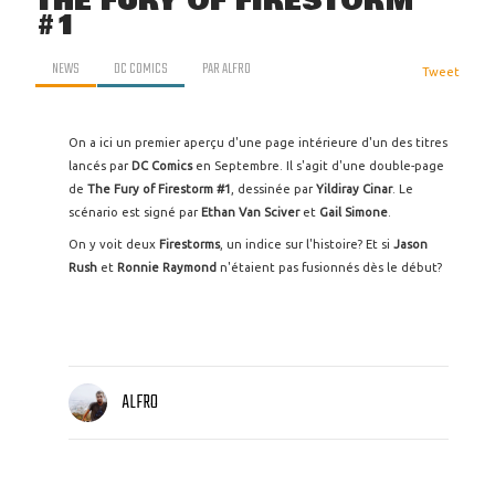
THE FURY OF FIRESTORM
#1
NEWS
DC COMICS
PAR
ALFRO
Tweet
On a ici un premier aperçu d'une page intérieure d'un des titres
lancés par
DC Comics
en Septembre. Il s'agit d'une double-page
de
The Fury of Firestorm #1
, dessinée par
Yildiray Cinar
. Le
scénario est signé par
Ethan Van Sciver
et
Gail Simone
.
On y voit deux
Firestorms
, un indice sur l'histoire? Et si
Jason
Rush
et
Ronnie Raymond
n'étaient pas fusionnés dès le début?
ALFRO