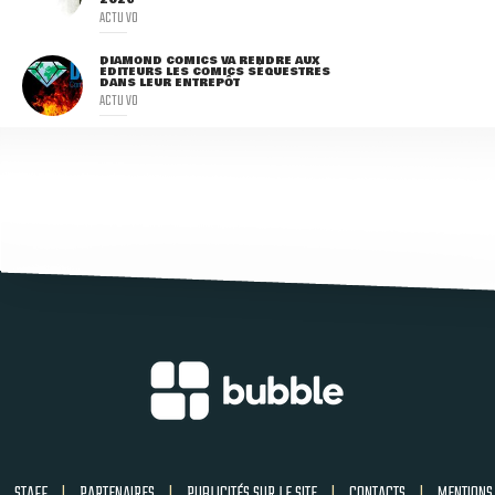
ACTU VO
DIAMOND COMICS VA RENDRE AUX
ÉDITEURS LES COMICS SÉQUESTRÉS
DANS LEUR ENTREPÔT
ACTU VO
STAFF
|
PARTENAIRES
|
PUBLICITÉS SUR LE SITE
|
CONTACTS
|
MENTIONS