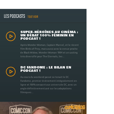
LES PODCASTS
TOUT VOIR
SUPER-HÉROÏNES AU CINÉMA :
UN DÉBAT 100% FÉMININ EN
PODCAST !
Après Wonder Woman, Captain Marvel, et le récent
film Birds of Prey, mais aussi avec la venue proche
de Black Widow, Wonder Woman 1984 et un casting
très diversifié pour The Eternals, les ...
DC FANDOME : LE BILAN EN
PODCAST !
Au cours du weekend passé se tenait le DC
Fandome, premier évènement intégralement en
ligne et 100% consacré aux univers de DC, avec un
angle définitivement axé sur les adaptations
filmiques ...