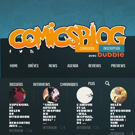
CONNEXION
INSCRIPTION
HOME
BRÈVES
NEWS
AGENDA
REVIEWS
PREVIEWS
PLUS
DOSSIERS
INTERVIEWS
CHRONIQUES
SUPERGIRL
"CHAQUE
L'AMOUR
HELEN
ET
AUTEUR
ET LA
DE
HELEN
S'INSPIRE
VERMINE
WYNDHORN
DE
DU
: WILL
ET
WYNDHORN
MONDE
MCPHAIL,
WONDER
:
RÉEL" :
OU L'ART
WOMAN :
RENCONTRE
...
DE ...
TOM
AVEC ...
KING ET
INTERVIEW
INTERVIEW
1
1
...
INTERVIEW
4
INTERVIEW
3