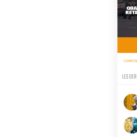
QUA
RETE
COMICS
LES DER