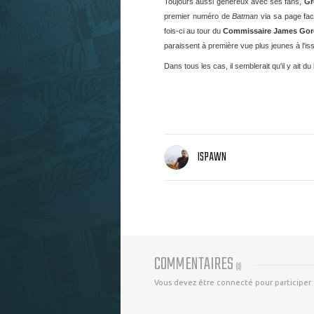
Toujours aussi généreux avec ses fans,
Gr
premier numéro de
Batman
via sa page fac
fois-ci au tour du
Commissaire James Go
paraissent à première vue plus jeunes à l'i
Dans tous les cas, il semblerait qu'il y ait
ISPAWN
COMMENTAIRES
(
0
)
Vous devez être connecté pour participer