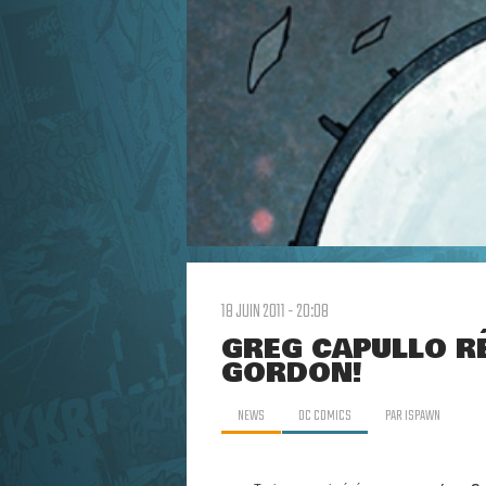
18 JUIN 2011 - 20:08
GREG CAPULLO R
GORDON!
NEWS
DC COMICS
PAR
ISPAWN