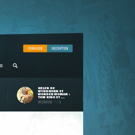
CONNEXION
INSCRIPTION
US
HELEN DE
WYNDHORN ET
WONDER WOMAN :
TOM KING ET ...
INTERVIEW
3