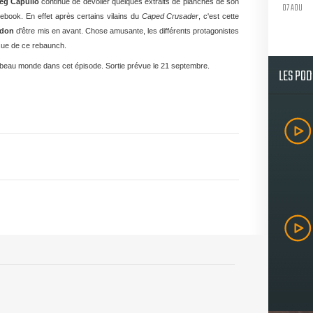
eg Capullo
continue de dévoiler quelques extraits de planches de son
07 AOU
ebook. En effet après certains vilains du
Caped Crusader
, c'est cette
rdon
d'être mis en avant. Chose amusante, les différents protagonistes
ssue de ce rebaunch.
 du beau monde dans cet épisode. Sortie prévue
le 21 septembre.
LES PO