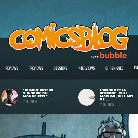
PL
REVIEWS
PREVIEWS
DOSSIERS
INTERVIEWS
CHRONIQUES
"CHAQUE AUTEUR
L'AMOUR ET LA
S'INSPIRE DU
VERMINE : WILL
MONDE RÉEL" : ...
MCPHAIL, OU L'ART
DE ...
INTERVIEW
1
INTERVIEW
1