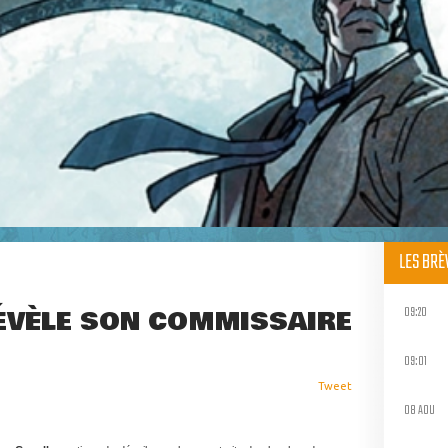
LES BR
09:20
ÉVÈLE SON COMMISSAIRE
09:01
Tweet
08 AOU