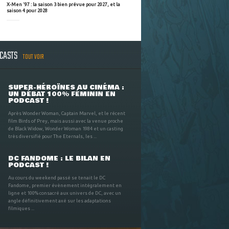
X-Men '97 : la saison 3 bien prévue pour 2027, et la
saison 4 pour 2028
DCASTS
TOUT VOIR
SUPER-HÉROÏNES AU CINÉMA :
UN DÉBAT 100% FÉMININ EN
PODCAST !
Après Wonder Woman, Captain Marvel, et le récent
film Birds of Prey, mais aussi avec la venue proche
de Black Widow, Wonder Woman 1984 et un casting
très diversifié pour The Eternals, les ...
DC FANDOME : LE BILAN EN
PODCAST !
Au cours du weekend passé se tenait le DC
Fandome, premier évènement intégralement en
ligne et 100% consacré aux univers de DC, avec un
angle définitivement axé sur les adaptations
filmiques ...