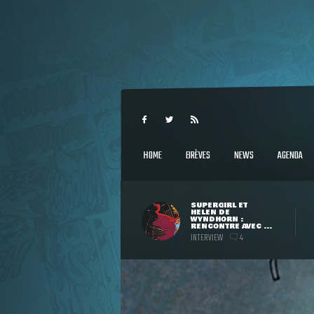
HOME
BRÈVES
NEWS
AGENDA
SUPERGIRL ET
HELEN DE
WYNDHORN :
RENCONTRE AVEC ...
INTERVIEW
4