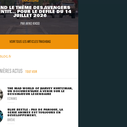
TRASHBAG
ND LE THÈME DES AVENGERS
NTIT... POUR LE DÉFILÉ DU 14
JUILLET 2026
PAR
ARNO KIKOO
VOIR TOUS LES ARTICLES TRASHBAG
BLOG.fr
NIÈRES ACTUS
TOUT VOIR
THE MAD WORLD OF HARVEY KURTZMAN,
UN DOCUMENTAIRE À VENIR SUR LE
DESSINATEUR LÉGENDAIRE
ECRANS
BLUE BEETLE : PAS DE PANIQUE, LA
SÉRIE ANIMÉE EST TOUJOURS EN
DÉVELOPPEMENT.
BRÈVE