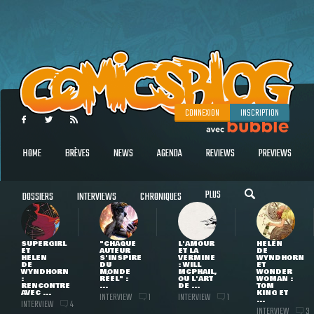
CONNEXION
INSCRIPTION
HOME
BRÈVES
NEWS
AGENDA
REVIEWS
PREVIEWS
PLUS
DOSSIERS
INTERVIEWS
CHRONIQUES
SUPERGIRL
"CHAQUE
L'AMOUR
HELEN
ET
AUTEUR
ET LA
DE
HELEN
S'INSPIRE
VERMINE
WYNDHORN
DE
DU
: WILL
ET
WYNDHORN
MONDE
MCPHAIL,
WONDER
:
RÉEL" :
OU L'ART
WOMAN :
RENCONTRE
...
DE ...
TOM
AVEC ...
KING ET
INTERVIEW
INTERVIEW
1
1
...
INTERVIEW
4
INTERVIEW
3