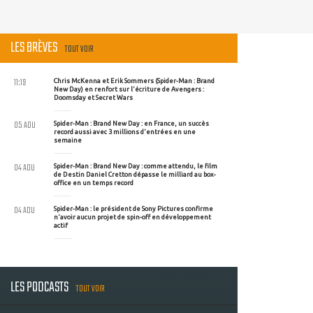
LES BRÈVES
TOUT VOIR
11:19
Chris McKenna et Erik Sommers (Spider-Man : Brand
New Day) en renfort sur l'écriture de Avengers :
Doomsday et Secret Wars
05 AOU
Spider-Man : Brand New Day : en France, un succès
record aussi avec 3 millions d'entrées en une
semaine
04 AOU
Spider-Man : Brand New Day : comme attendu, le film
de Destin Daniel Cretton dépasse le milliard au box-
office en un temps record
04 AOU
Spider-Man : le président de Sony Pictures confirme
n'avoir aucun projet de spin-off en développement
actif
LES PODCASTS
TOUT VOIR