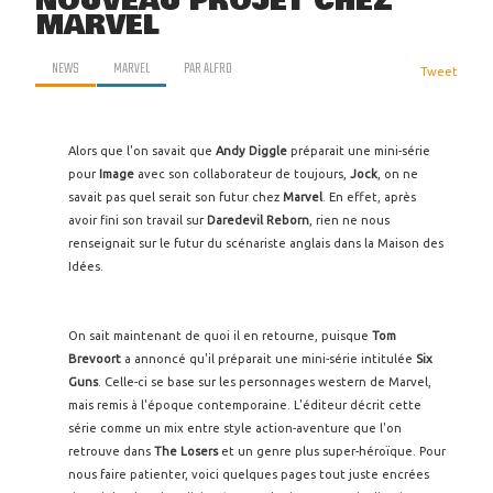
NOUVEAU PROJET CHEZ
MARVEL
NEWS
MARVEL
PAR
ALFRO
Tweet
Alors que l'on savait que
Andy Diggle
préparait une mini-série
pour
Image
avec son collaborateur de toujours,
Jock
, on ne
savait pas quel serait son futur chez
Marvel
. En effet, après
avoir fini son travail sur
Daredevil Reborn
, rien ne nous
renseignait sur le futur du scénariste anglais dans la Maison des
Idées.
On sait maintenant de quoi il en retourne, puisque
Tom
Brevoort
a annoncé qu'il préparait une mini-série intitulée
Six
Guns
. Celle-ci se base sur les personnages western de Marvel,
mais remis à l'époque contemporaine. L'éditeur décrit cette
série comme un mix entre style action-aventure que l'on
retrouve dans
The Losers
et un genre plus super-héroïque. Pour
nous faire patienter, voici quelques pages tout juste encrées