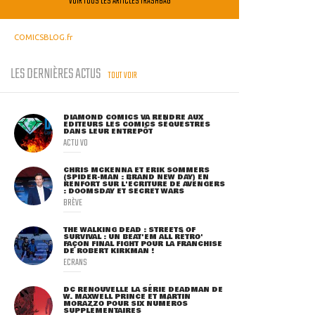
VOIR TOUS LES ARTICLES TRASHBAG
COMICSBLOG.fr
LES DERNIÈRES ACTUS
TOUT VOIR
DIAMOND COMICS VA RENDRE AUX
ÉDITEURS LES COMICS SÉQUESTRÉS
DANS LEUR ENTREPÔT
ACTU VO
CHRIS MCKENNA ET ERIK SOMMERS
(SPIDER-MAN : BRAND NEW DAY) EN
RENFORT SUR L'ÉCRITURE DE AVENGERS
: DOOMSDAY ET SECRET WARS
BRÈVE
THE WALKING DEAD : STREETS OF
SURVIVAL : UN BEAT'EM ALL RÉTRO'
FAÇON FINAL FIGHT POUR LA FRANCHISE
DE ROBERT KIRKMAN !
ECRANS
DC RENOUVELLE LA SÉRIE DEADMAN DE
W. MAXWELL PRINCE ET MARTIN
MORAZZO POUR SIX NUMÉROS
SUPPLÉMENTAIRES