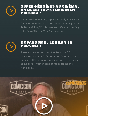
SUPER-HÉROÏNES AU CINÉMA :
UN DÉBAT 100% FÉMININ EN
PODCAST !
Après Wonder Woman, Captain Marvel, et le récent
film Birds of Prey, mais aussi avec la venue proche
de Black Widow, Wonder Woman 1984 et un casting
très diversifié pour The Eternals, les ...
DC FANDOME : LE BILAN EN
PODCAST !
Au cours du weekend passé se tenait le DC
Fandome, premier évènement intégralement en
ligne et 100% consacré aux univers de DC, avec un
angle définitivement axé sur les adaptations
filmiques ...