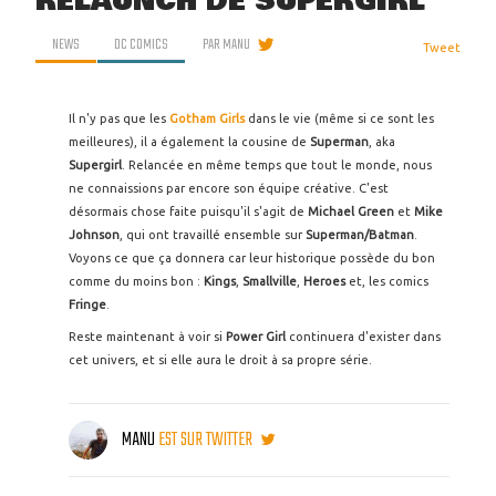
RELAUNCH DE SUPERGIRL
NEWS
DC COMICS
PAR
MANU
Tweet
Il n'y pas que les
Gotham Girls
dans le vie (même si ce sont les
meilleures), il a également la cousine de
Superman
, aka
Supergirl
. Relancée en même temps que tout le monde, nous
ne connaissions par encore son équipe créative. C'est
désormais chose faite puisqu'il s'agit de
Michael Green
et
Mike
Johnson
, qui ont travaillé ensemble sur
Superman/Batman
.
Voyons ce que ça donnera car leur historique possède du bon
comme du moins bon :
Kings
,
Smallville
,
Heroes
et, les comics
Fringe
.
Reste maintenant à voir si
Power Girl
continuera d'exister dans
cet univers, et si elle aura le droit à sa propre série.
MANU
EST SUR TWITTER