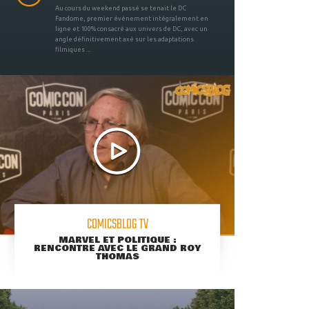
Au cours du weekend passé se tenait le DC
Fandome, premier évènement intégralement en
ligne et 100% consacré aux univers de DC, avec un
angle définitivement axé sur les adaptations
filmiques ...
COMICSBLOG TV
MARVEL ET POLITIQUE :
RENCONTRE AVEC LE GRAND ROY
THOMAS