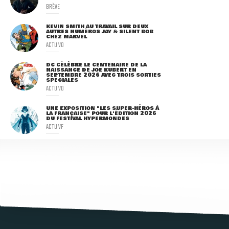
BRÈVE
KEVIN SMITH AU TRAVAIL SUR DEUX
AUTRES NUMÉROS JAY & SILENT BOB
CHEZ MARVEL
ACTU VO
DC CÉLÈBRE LE CENTENAIRE DE LA
NAISSANCE DE JOE KUBERT EN
SEPTEMBRE 2026 AVEC TROIS SORTIES
SPÉCIALES
ACTU VO
UNE EXPOSITION "LES SUPER-HÉROS À
LA FRANÇAISE" POUR L'ÉDITION 2026
DU FESTIVAL HYPERMONDES
ACTU VF