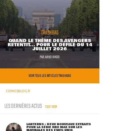
TRASHBAG
QUAND LE THÈME DES AVENGERS
RETENTIT... POUR LE DÉFILÉ DU 14
JUILLET 2026
PAR
ARNO KIKOO
VOIR TOUS LES ARTICLES TRASHBAG
COMICSBLOG.fr
LES DERNIÈRES ACTUS
TOUT VOIR
LANTERNS : DEUX NOUVEAUX EXTRAITS
POUR LA SÉRIE HBO MAX SUR LES
MATINALES DES ETATS-UNIS