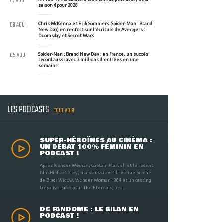
07 AOU
saison 4 pour 2028
06 AOU
Chris McKenna et Erik Sommers (Spider-Man : Brand
New Day) en renfort sur l'écriture de Avengers :
Doomsday et Secret Wars
05 AOU
Spider-Man : Brand New Day : en France, un succès
record aussi avec 3 millions d'entrées en une
semaine
LES PODCASTS
TOUT VOIR
SUPER-HÉROÏNES AU CINÉMA :
UN DÉBAT 100% FÉMININ EN
PODCAST !
Après Wonder Woman, Captain Marvel, et le récent
film Birds of Prey, mais aussi avec la venue proche
de Black Widow, Wonder Woman 1984 et un casting
très diversifié pour The Eternals, les ...
DC FANDOME : LE BILAN EN
PODCAST !