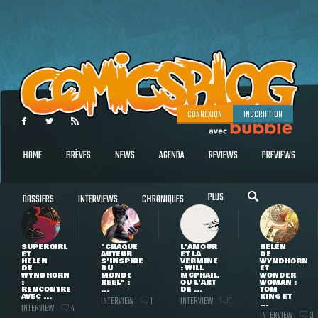
CONNEXION
INSCRIPTION
HOME
BRÈVES
NEWS
AGENDA
REVIEWS
PREVIEWS
PLUS
DOSSIERS
INTERVIEWS
CHRONIQUES
SUPERGIRL
"CHAQUE
L'AMOUR
HELEN
ET
AUTEUR
ET LA
DE
HELEN
S'INSPIRE
VERMINE
WYNDHORN
DE
DU
: WILL
ET
WYNDHORN
MONDE
MCPHAIL,
WONDER
:
RÉEL" :
OU L'ART
WOMAN :
RENCONTRE
...
DE ...
TOM
AVEC ...
KING ET
INTERVIEW
INTERVIEW
1
1
...
INTERVIEW
4
INTERVIEW
3