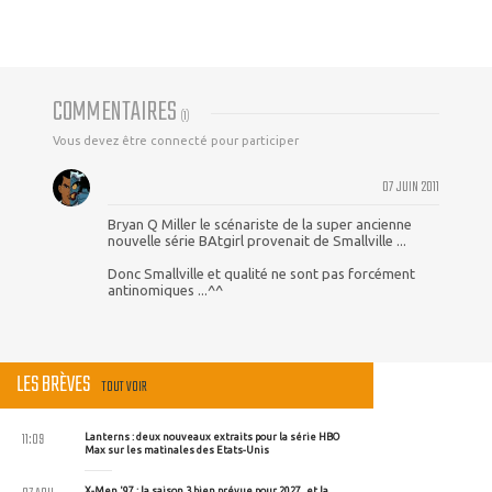
COMMENTAIRES
(
1
)
Vous devez être connecté pour participer
07 JUIN 2011
Bryan Q Miller le scénariste de la super ancienne
nouvelle série BAtgirl provenait de Smallville ...
Donc Smallville et qualité ne sont pas forcément
antinomiques ...^^
LES BRÈVES
TOUT VOIR
11:09
Lanterns : deux nouveaux extraits pour la série HBO
Max sur les matinales des Etats-Unis
X-Men '97 : la saison 3 bien prévue pour 2027, et la