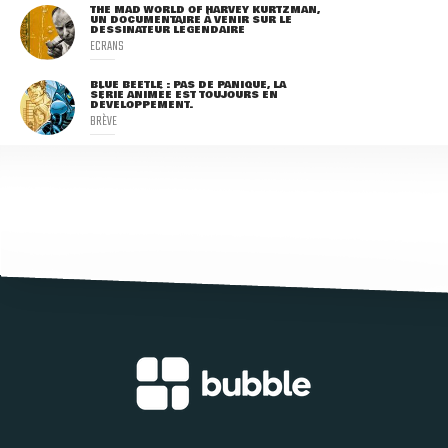
THE MAD WORLD OF HARVEY KURTZMAN,
UN DOCUMENTAIRE À VENIR SUR LE
DESSINATEUR LÉGENDAIRE
ECRANS
BLUE BEETLE : PAS DE PANIQUE, LA
SÉRIE ANIMÉE EST TOUJOURS EN
DÉVELOPPEMENT.
BRÈVE