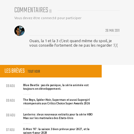
COMMENTAIRES
(
1
)
Vous devez être connecté pour participer
26 MAI 2011
Ouais, la 1 et la 3 c\'est quand même du spoil, je
vous conseille fortement de ne pas les regarder :\'(
LES BRÈVES
TOUT VOIR
09 AOU
Blue Beetle : pas de panique, la série animée est
toujours en développement.
09 AOU
The Boys, Spider-Noir, Superman et aussi Supergirl
récompensés aux Critics Choice Super Awards 2026
08 AOU
Lanterns : deux nouveaux extraits pour la série HBO
Max sur les matinales des Etats-Unis
07 AOU
X-Men '97 : la saison 3 bien prévue pour 2027, et la
saison 4 pour 2028