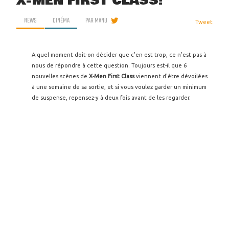
X-MEN FIRST CLASS!
NEWS
CINÉMA
PAR
MANU
Tweet
A quel moment doit-on décider que c'en est trop, ce n'est pas à
nous de répondre à cette question. Toujours est-il que 6
nouvelles scènes de
X-Men First Class
viennent d'être dévoilées
à une semaine de sa sortie, et si vous voulez garder un minimum
de suspense, repensez-y à deux fois avant de les regarder.