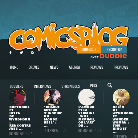
CONNEXION
INSCRIPTION
HOME
BRÈVES
NEWS
AGENDA
REVIEWS
PREVIEWS
PLUS
DOSSIERS
INTERVIEWS
CHRONIQUES
SUPERGIRL
"CHAQUE
L'AMOUR
HELEN
ET
AUTEUR
ET LA
DE
HELEN
S'INSPIRE
VERMINE
WYNDHORN
DE
DU
: WILL
ET
WYNDHORN
MONDE
MCPHAIL,
WONDER
:
RÉEL" :
OU L'ART
WOMAN :
RENCONTRE
...
DE ...
TOM
AVEC ...
KING ET
INTERVIEW
INTERVIEW
1
1
...
INTERVIEW
4
INTERVIEW
3