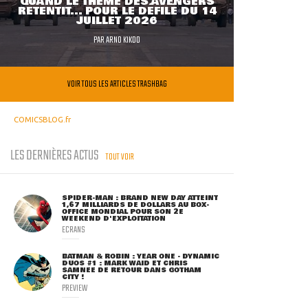
QUAND LE THÈME DES AVENGERS
RETENTIT... POUR LE DÉFILÉ DU 14
JUILLET 2026
PAR
ARNO KIKOO
VOIR TOUS LES ARTICLES TRASHBAG
COMICSBLOG.fr
LES DERNIÈRES ACTUS
TOUT VOIR
SPIDER-MAN : BRAND NEW DAY ATTEINT
1,67 MILLIARDS DE DOLLARS AU BOX-
OFFICE MONDIAL POUR SON 2E
WEEKEND D'EXPLOITATION
ECRANS
BATMAN & ROBIN : YEAR ONE - DYNAMIC
DUOS #1 : MARK WAID ET CHRIS
SAMNEE DE RETOUR DANS GOTHAM
CITY !
PREVIEW