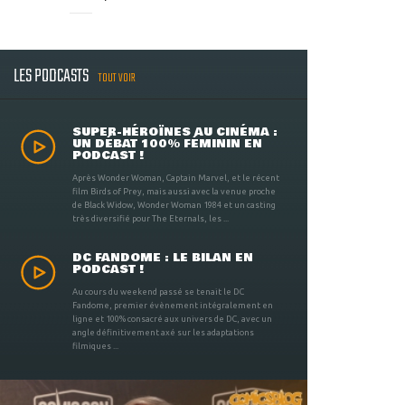
LES PODCASTS
TOUT VOIR
SUPER-HÉROÏNES AU CINÉMA :
UN DÉBAT 100% FÉMININ EN
PODCAST !
Après Wonder Woman, Captain Marvel, et le récent
film Birds of Prey, mais aussi avec la venue proche
de Black Widow, Wonder Woman 1984 et un casting
très diversifié pour The Eternals, les ...
DC FANDOME : LE BILAN EN
PODCAST !
Au cours du weekend passé se tenait le DC
Fandome, premier évènement intégralement en
ligne et 100% consacré aux univers de DC, avec un
angle définitivement axé sur les adaptations
filmiques ...