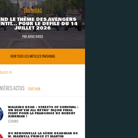
TRASHBAG
ND LE THÈME DES AVENGERS
NTIT... POUR LE DÉFILÉ DU 14
JUILLET 2026
PAR
ARNO KIKOO
VOIR TOUS LES ARTICLES TRASHBAG
BLOG.fr
NIÈRES ACTUS
TOUT VOIR
WALKING DEAD : STREETS OF SURVIVAL :
UN BEAT'EM ALL RÉTRO' FAÇON FINAL
FIGHT POUR LA FRANCHISE DE ROBERT
KIRKMAN !
ECRANS
DC RENOUVELLE LA SÉRIE DEADMAN DE
W. MAXWELL PRINCE ET MARTIN