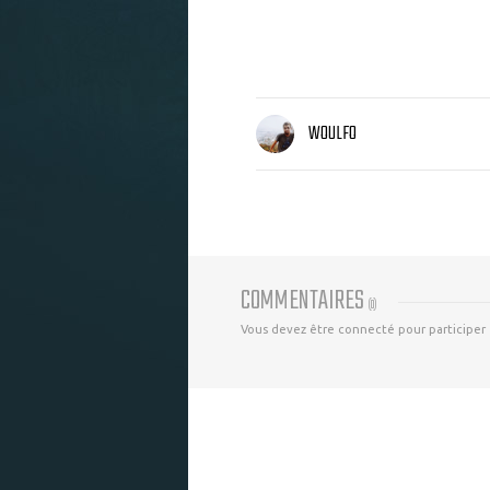
WOULFO
COMMENTAIRES
(
0
)
Vous devez être connecté pour participer