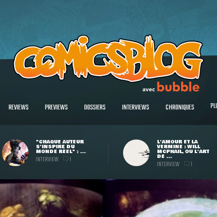
PL
REVIEWS
PREVIEWS
DOSSIERS
INTERVIEWS
CHRONIQUES
"CHAQUE AUTEUR
L'AMOUR ET LA
S'INSPIRE DU
VERMINE : WILL
MONDE RÉEL" : ...
MCPHAIL, OU L'ART
DE ...
INTERVIEW
1
INTERVIEW
1