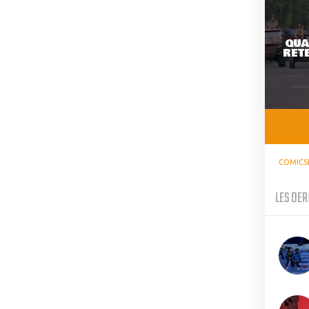
QUA
RETE
COMICS
LES DER