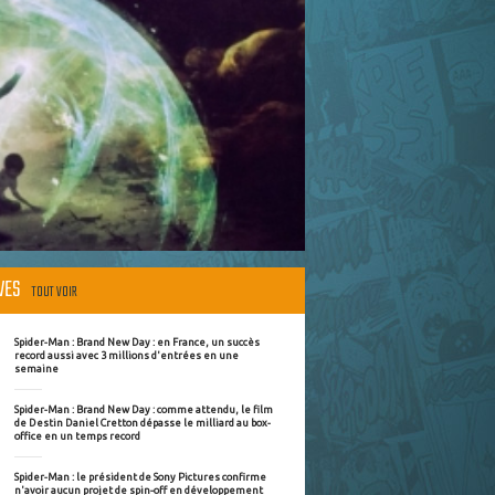
ÈVES
TOUT VOIR
Spider-Man : Brand New Day : en France, un succès
record aussi avec 3 millions d'entrées en une
semaine
Spider-Man : Brand New Day : comme attendu, le film
de Destin Daniel Cretton dépasse le milliard au box-
office en un temps record
Spider-Man : le président de Sony Pictures confirme
n'avoir aucun projet de spin-off en développement