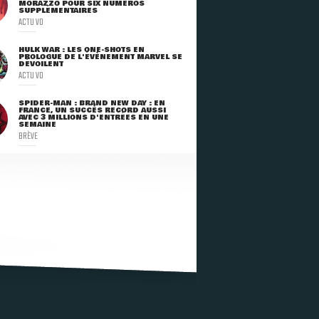
MORAZZO POUR SIX NUMÉROS
SUPPLÉMENTAIRES
ACTU VO
HULK WAR : LES ONE-SHOTS EN
PROLOGUE DE L'ÉVÈNEMENT MARVEL SE
DÉVOILENT
ACTU VO
SPIDER-MAN : BRAND NEW DAY : EN
FRANCE, UN SUCCÈS RECORD AUSSI
AVEC 3 MILLIONS D'ENTRÉES EN UNE
SEMAINE
BRÈVE