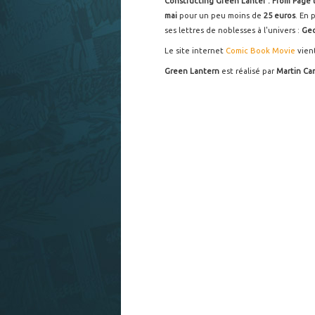
Constructing Green Lanter : From Page 
mai
pour un peu moins de
25 euros
.
En p
ses lettres de noblesses à l'univers :
Geo
Le site internet
Comic Book Movie
vient
Green Lantern
est réalisé par
Martin Ca