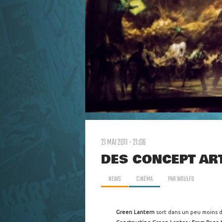
21 MAI 2011 - 21:06
DES CONCEPT AR
NEWS
CINÉMA
PAR
WOULFO
Green Lantern
sort dans un peu moins d