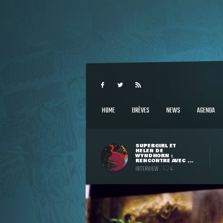
HOME
BRÈVES
NEWS
AGENDA
SUPERGIRL ET
HELEN DE
WYNDHORN :
RENCONTRE AVEC ...
INTERVIEW
4