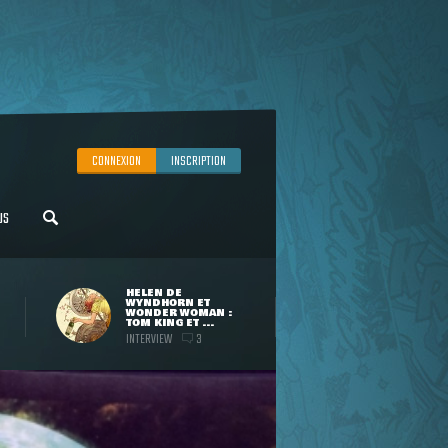
CONNEXION
INSCRIPTION
US
HELEN DE
WYNDHORN ET
WONDER WOMAN :
TOM KING ET ...
INTERVIEW
3