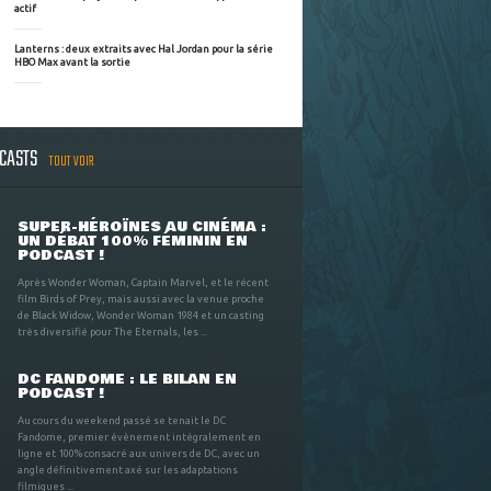
actif
Lanterns : deux extraits avec Hal Jordan pour la série
HBO Max avant la sortie
DCASTS
TOUT VOIR
SUPER-HÉROÏNES AU CINÉMA :
UN DÉBAT 100% FÉMININ EN
PODCAST !
Après Wonder Woman, Captain Marvel, et le récent
film Birds of Prey, mais aussi avec la venue proche
de Black Widow, Wonder Woman 1984 et un casting
très diversifié pour The Eternals, les ...
DC FANDOME : LE BILAN EN
PODCAST !
Au cours du weekend passé se tenait le DC
Fandome, premier évènement intégralement en
ligne et 100% consacré aux univers de DC, avec un
angle définitivement axé sur les adaptations
filmiques ...