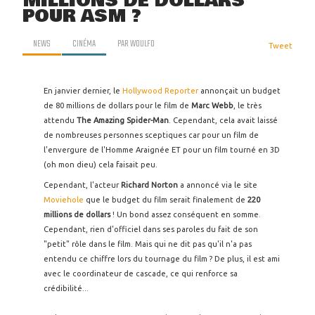
MILLIONS DE DOLLARS
POUR ASM ?
NEWS
CINÉMA
PAR
WOULFO
Tweet
En janvier dernier, le
Hollywood Reporter
annonçait un budget
de 80 millions de dollars pour le film de
Marc Webb
, le très
attendu
The Amazing Spider-Man
. Cependant, cela avait laissé
de nombreuses personnes sceptiques car pour un film de
l'envergure de l'Homme Araignée ET pour un film tourné en 3D
(oh mon dieu) cela faisait peu.
Cependant, l'acteur
Richard Norton
a annoncé via le site
Moviehole
que le budget du film serait finalement de
220
millions de dollars
! Un bond assez conséquent en somme.
Cependant, rien d'officiel dans ses paroles du fait de son
"petit" rôle dans le film. Mais qui ne dit pas qu'il n'a pas
entendu ce chiffre lors du tournage du film ? De plus, il est ami
avec le coordinateur de cascade, ce qui renforce sa
crédibilité...