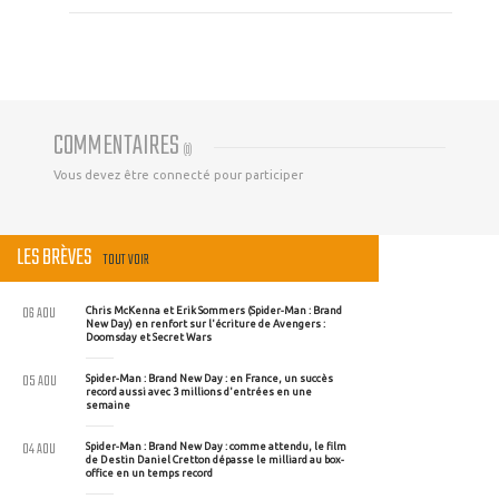
COMMENTAIRES
(
0
)
Vous devez être connecté pour participer
LES BRÈVES
TOUT VOIR
06 AOU
Chris McKenna et Erik Sommers (Spider-Man : Brand
New Day) en renfort sur l'écriture de Avengers :
Doomsday et Secret Wars
05 AOU
Spider-Man : Brand New Day : en France, un succès
record aussi avec 3 millions d'entrées en une
semaine
04 AOU
Spider-Man : Brand New Day : comme attendu, le film
de Destin Daniel Cretton dépasse le milliard au box-
office en un temps record