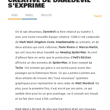
CRÉATIVE DE DAREDEVIL
S'EXPRIME
NEWS
MARVEL
PAR
ALFRO
Tweet
On le sait désormais,
Daredevil
va être relancé au numéro 1,
avec une toute nouvelle équipe créative. Celle-ci est composée
de
Mark Waid
(
Kingdom Come
,
Irreedeemable
) au scénario, et de
deux artistes qui vont s'alterner,
Paolo Rivera
et
Marcos Martin
,
qui ont tous les deux travaillé sur
Amazing Spider-Man
. Ils vont
d'ailleurs faire en sorte que le protecteur d'
Hell's Kitchen
affronte un des ennemis de
Spider-Man
, le bien nommé
La
Tache
. Cet ennemi qui grâce à ces taches peut ouvrir des
passages sur la Dimension Noire. Ce qui a permis à permis aux
deux artistes de trouver des "tout nouveaux" systèmes
graphiques pour représenter le sens radar de
Matt Murdock
. De
plus, pour la première fois, il est encré par son père, ce qui
semble être pour lui un gros avantage, car il connait son travail
et lui fait donc tout à fait confiance.
Mark Waid a déclaré de plus que Daredevil était son nouveau