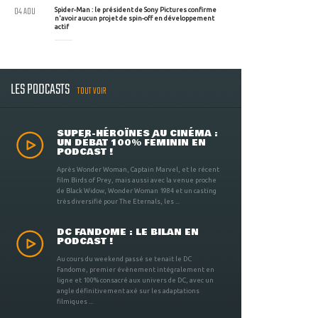
04 AOU
Spider-Man : le président de Sony Pictures confirme
n'avoir aucun projet de spin-off en développement
actif
LES PODCASTS
TOUT VOIR
SUPER-HÉROÏNES AU CINÉMA :
UN DÉBAT 100% FÉMININ EN
PODCAST !
Après Wonder Woman, Captain Marvel, et le récent
film Birds of Prey, mais aussi avec la venue proche
de Black Widow, Wonder Woman 1984 et un casting
très diversifié pour The Eternals, les ...
DC FANDOME : LE BILAN EN
PODCAST !
Au cours du weekend passé se tenait le DC
Fandome, premier évènement intégralement en
ligne et 100% consacré aux univers de DC, avec un
angle définitivement axé sur les adaptations
filmiques ...