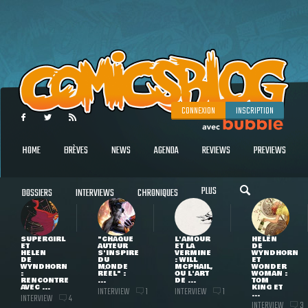
CONNEXION
INSCRIPTION
HOME
BRÈVES
NEWS
AGENDA
REVIEWS
PREVIEWS
PLUS
DOSSIERS
INTERVIEWS
CHRONIQUES
SUPERGIRL
"CHAQUE
L'AMOUR
HELEN
ET
AUTEUR
ET LA
DE
HELEN
S'INSPIRE
VERMINE
WYNDHORN
DE
DU
: WILL
ET
WYNDHORN
MONDE
MCPHAIL,
WONDER
:
RÉEL" :
OU L'ART
WOMAN :
RENCONTRE
...
DE ...
TOM
AVEC ...
KING ET
INTERVIEW
INTERVIEW
1
1
...
INTERVIEW
4
INTERVIEW
3