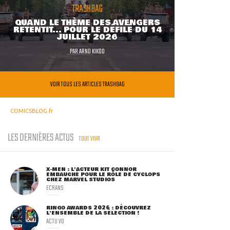
TRASHBAG
QUAND LE THÈME DES AVENGERS
RETENTIT... POUR LE DÉFILÉ DU 14
JUILLET 2026
PAR
ARNO KIKOO
VOIR TOUS LES ARTICLES TRASHBAG
COMICSBLOG.fr
LES DERNIÈRES ACTUS
TOUT VOIR
X-MEN : L'ACTEUR KIT CONNOR
EMBAUCHÉ POUR LE RÔLE DE CYCLOPS
CHEZ MARVEL STUDIOS
ECRANS
RINGO AWARDS 2026 : DÉCOUVREZ
L'ENSEMBLE DE LA SÉLECTION !
ACTU VO