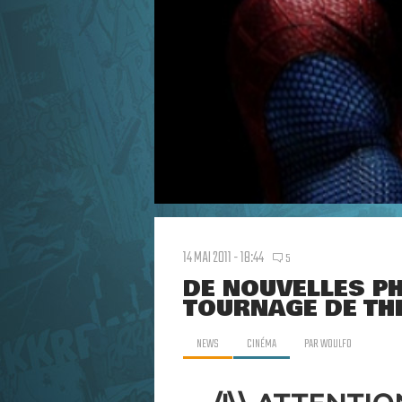
14 MAI 2011 - 18:44
5
DE NOUVELLES PH
TOURNAGE DE TH
NEWS
CINÉMA
PAR
WOULFO