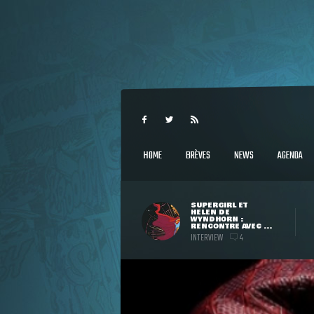
HOME
BRÈVES
NEWS
AGENDA
SUPERGIRL ET
HELEN DE
WYNDHORN :
RENCONTRE AVEC ...
INTERVIEW
4