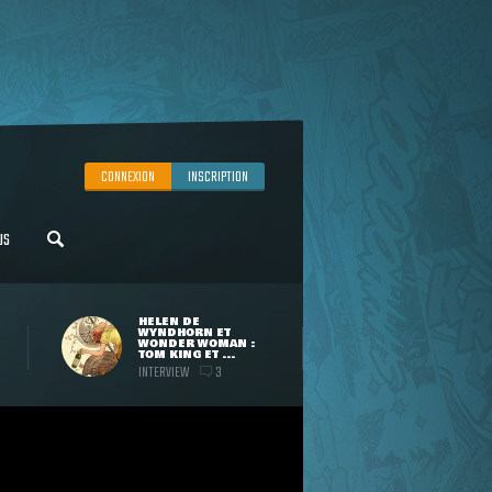
CONNEXION
INSCRIPTION
US
HELEN DE
WYNDHORN ET
WONDER WOMAN :
TOM KING ET ...
INTERVIEW
3