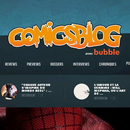
PL
REVIEWS
PREVIEWS
DOSSIERS
INTERVIEWS
CHRONIQUES
"CHAQUE AUTEUR
L'AMOUR ET LA
S'INSPIRE DU
VERMINE : WILL
MONDE RÉEL" : ...
MCPHAIL, OU L'ART
DE ...
INTERVIEW
1
INTERVIEW
1