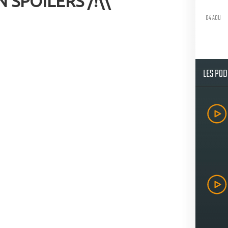
N SPOILERS /!\\
04 AOU
LES PO