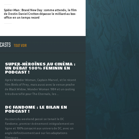
Spider-Man : Brand New Day : comme attendu, le film
de Destin Daniel Cretton dépasse le milliard au box-
office en un temps record
DCASTS
TOUT VOIR
SUPER-HÉROÏNES AU CINÉMA :
UN DÉBAT 100% FÉMININ EN
PODCAST !
Après Wonder Woman, Captain Marvel, et le récent
film Birds of Prey, mais aussi avec la venue proche
de Black Widow, Wonder Woman 1984 et un casting
très diversifié pour The Eternals, les ...
DC FANDOME : LE BILAN EN
PODCAST !
Au cours du weekend passé se tenait le DC
Fandome, premier évènement intégralement en
ligne et 100% consacré aux univers de DC, avec un
angle définitivement axé sur les adaptations
filmiques ...