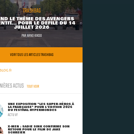
TRASHBAG
ND LE THÈME DES AVENGERS
NTIT... POUR LE DÉFILÉ DU 14
JUILLET 2026
PAR
ARNO KIKOO
VOIR TOUS LES ARTICLES TRASHBAG
BLOG.fr
NIÈRES ACTUS
TOUT VOIR
UNE EXPOSITION "LES SUPER-HÉROS À
LA FRANÇAISE" POUR L'ÉDITION 2026
DU FESTIVAL HYPERMONDES
ACTU VF
X-MEN : SADIE SINK CONFIRME SON
RETOUR POUR LE FILM DE JAKE
SCHREIER