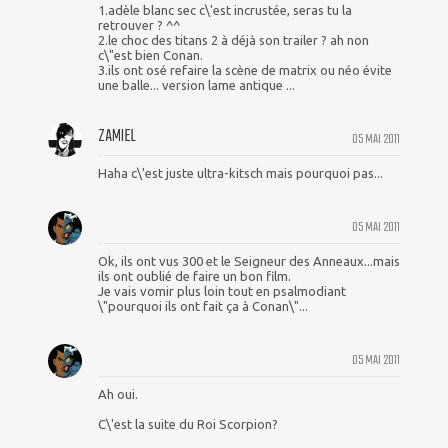
1.adèle blanc sec c\'est incrustée, seras tu la
retrouver ? ^^
2.le choc des titans 2 à déjà son trailer ? ah non
c\"est bien Conan.
3.ils ont osé refaire la scène de matrix ou néo évite
une balle... version lame antique ...
ZAMIEL
05 MAI 2011
Haha c\'est juste ultra-kitsch mais pourquoi pas...
05 MAI 2011
Ok, ils ont vus 300 et le Seigneur des Anneaux...mais
ils ont oublié de faire un bon film.
Je vais vomir plus loin tout en psalmodiant
\"pourquoi ils ont fait ça à Conan\"...
05 MAI 2011
Ah oui.
C\'est la suite du Roi Scorpion?