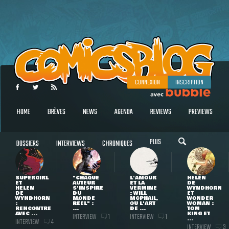
CONNEXION
INSCRIPTION
HOME
BRÈVES
NEWS
AGENDA
REVIEWS
PREVIEWS
PLUS
DOSSIERS
INTERVIEWS
CHRONIQUES
SUPERGIRL
"CHAQUE
L'AMOUR
HELEN
ET
AUTEUR
ET LA
DE
HELEN
S'INSPIRE
VERMINE
WYNDHORN
DE
DU
: WILL
ET
WYNDHORN
MONDE
MCPHAIL,
WONDER
:
RÉEL" :
OU L'ART
WOMAN :
RENCONTRE
...
DE ...
TOM
AVEC ...
KING ET
INTERVIEW
INTERVIEW
1
1
...
INTERVIEW
4
INTERVIEW
3