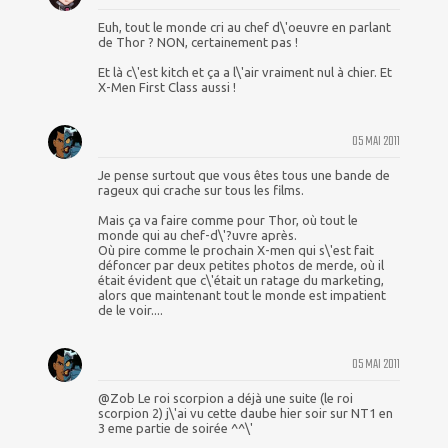
Euh, tout le monde cri au chef d\'oeuvre en parlant
de Thor ? NON, certainement pas !
Et là c\'est kitch et ça a l\'air vraiment nul à chier. Et
X-Men First Class aussi !
05 MAI 2011
Je pense surtout que vous êtes tous une bande de
rageux qui crache sur tous les films.
Mais ça va faire comme pour Thor, où tout le
monde qui au chef-d\'?uvre après.
Où pire comme le prochain X-men qui s\'est fait
défoncer par deux petites photos de merde, où il
était évident que c\'était un ratage du marketing,
alors que maintenant tout le monde est impatient
de le voir....
05 MAI 2011
@Zob Le roi scorpion a déjà une suite (le roi
scorpion 2) j\'ai vu cette daube hier soir sur NT1 en
3 eme partie de soirée ^^\'