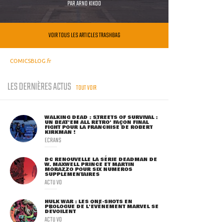
PAR
ARNO KIKOO
VOIR TOUS LES ARTICLES TRASHBAG
COMICSBLOG.fr
LES DERNIÈRES ACTUS
TOUT VOIR
WALKING DEAD : STREETS OF SURVIVAL :
UN BEAT'EM ALL RÉTRO' FAÇON FINAL
FIGHT POUR LA FRANCHISE DE ROBERT
KIRKMAN !
ECRANS
DC RENOUVELLE LA SÉRIE DEADMAN DE
W. MAXWELL PRINCE ET MARTIN
MORAZZO POUR SIX NUMÉROS
SUPPLÉMENTAIRES
ACTU VO
HULK WAR : LES ONE-SHOTS EN
PROLOGUE DE L'ÉVÈNEMENT MARVEL SE
DÉVOILENT
ACTU VO