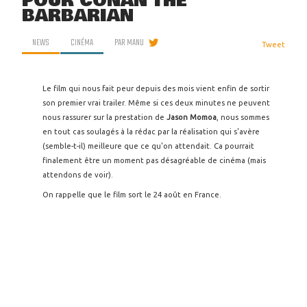
POUR CONAN THE
BARBARIAN
NEWS
CINÉMA
PAR
MANU
Tweet
Le film qui nous fait peur depuis des mois vient enfin de sortir
son premier vrai trailer. Même si ces deux minutes ne peuvent
nous rassurer sur la prestation de
Jason Momoa
, nous sommes
en tout cas soulagés à la rédac par la réalisation qui s'avère
(semble-t-il) meilleure que ce qu'on attendait. Ca pourrait
finalement être un moment pas désagréable de cinéma (mais
attendons de voir).
On rappelle que le film sort le 24 août en France.