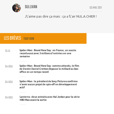
SULLIVAN
05 MAI 2011
J\'aime pas dire ça mais : ça a l\'air NUL.A.CHIER !
LES BRÈVES
TOUT VOIR
15:41
Spider-Man : Brand New Day : en France, un succès
record aussi avec 3 millions d'entrées en une
semaine
04 AOU
Spider-Man : Brand New Day : comme attendu, le film
de Destin Daniel Cretton dépasse le milliard au box-
office en un temps record
04 AOU
Spider-Man : le président de Sony Pictures confirme
n'avoir aucun projet de spin-off en développement
actif
04 AOU
Lanterns : deux extraits avec Hal Jordan pour la série
HBO Max avant la sortie