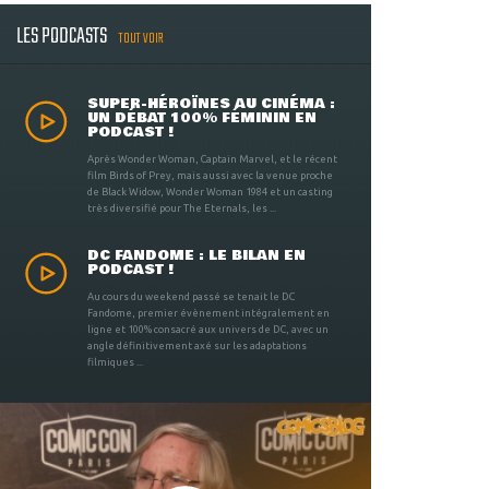
LES PODCASTS
TOUT VOIR
SUPER-HÉROÏNES AU CINÉMA :
UN DÉBAT 100% FÉMININ EN
PODCAST !
Après Wonder Woman, Captain Marvel, et le récent
film Birds of Prey, mais aussi avec la venue proche
de Black Widow, Wonder Woman 1984 et un casting
très diversifié pour The Eternals, les ...
DC FANDOME : LE BILAN EN
PODCAST !
Au cours du weekend passé se tenait le DC
Fandome, premier évènement intégralement en
ligne et 100% consacré aux univers de DC, avec un
angle définitivement axé sur les adaptations
filmiques ...