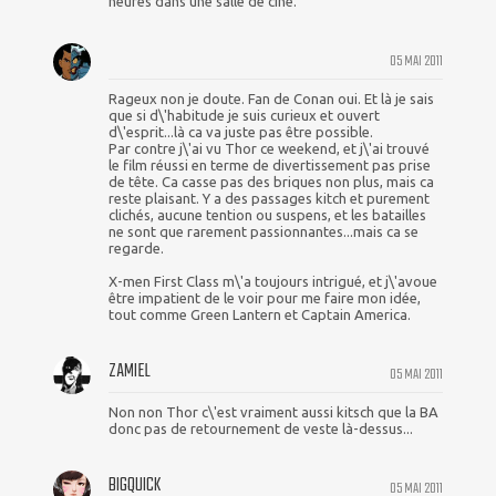
heures dans une salle de ciné.
05 MAI 2011
Rageux non je doute. Fan de Conan oui. Et là je sais
que si d\'habitude je suis curieux et ouvert
d\'esprit...là ca va juste pas être possible.
Par contre j\'ai vu Thor ce weekend, et j\'ai trouvé
le film réussi en terme de divertissement pas prise
de tête. Ca casse pas des briques non plus, mais ca
reste plaisant. Y a des passages kitch et purement
clichés, aucune tention ou suspens, et les batailles
ne sont que rarement passionnantes...mais ca se
regarde.
X-men First Class m\'a toujours intrigué, et j\'avoue
être impatient de le voir pour me faire mon idée,
tout comme Green Lantern et Captain America.
ZAMIEL
05 MAI 2011
Non non Thor c\'est vraiment aussi kitsch que la BA
donc pas de retournement de veste là-dessus...
BIGQUICK
05 MAI 2011