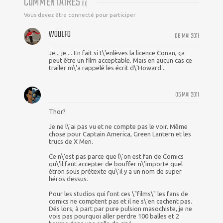
COMMENTAIRES
(
11
)
Vous devez être connecté pour participer
WOULFO
06 MAI 2011
Je... je.... En fait si t\'enlèves la licence Conan, ça
peut être un film acceptable. Mais en aucun cas ce
trailer m\'a rappelé les écrit d\'Howard...
05 MAI 2011
Thor?
Je ne l\'ai pas vu et ne compte pas le voir. Même
chose pour Captain America, Green Lantern et les
trucs de X Men.
Ce n\'est pas parce que l\'on est fan de Comics
qu\'il faut accepter de bouffer n\'importe quel
étron sous prétexte qu\'il y a un nom de super
héros dessus.
Pour les studios qui font ces \"films\" les fans de
comics ne comptent pas et il ne s\'en cachent pas.
Dés lors, à part par pure pulsion masochiste, je ne
vois pas pourquoi aller perdre 100 balles et 2