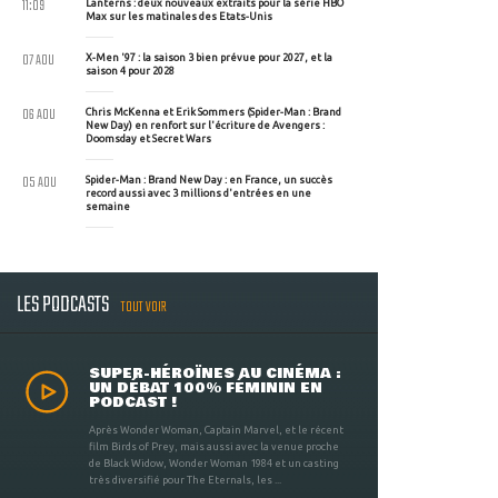
11:09
Lanterns : deux nouveaux extraits pour la série HBO
Max sur les matinales des Etats-Unis
07 AOU
X-Men '97 : la saison 3 bien prévue pour 2027, et la
saison 4 pour 2028
06 AOU
Chris McKenna et Erik Sommers (Spider-Man : Brand
New Day) en renfort sur l'écriture de Avengers :
Doomsday et Secret Wars
05 AOU
Spider-Man : Brand New Day : en France, un succès
record aussi avec 3 millions d'entrées en une
semaine
LES PODCASTS
TOUT VOIR
SUPER-HÉROÏNES AU CINÉMA :
UN DÉBAT 100% FÉMININ EN
PODCAST !
Après Wonder Woman, Captain Marvel, et le récent
film Birds of Prey, mais aussi avec la venue proche
de Black Widow, Wonder Woman 1984 et un casting
très diversifié pour The Eternals, les ...