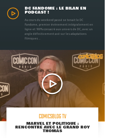
DC FANDOME : LE BILAN EN
PODCAST !
Au cours du weekend passé se tenait le DC
Fandome, premier évènement intégralement en
ligne et 100% consacré aux univers de DC, avec un
angle définitivement axé sur les adaptations
filmiques ...
COMICSBLOG TV
MARVEL ET POLITIQUE :
RENCONTRE AVEC LE GRAND ROY
THOMAS