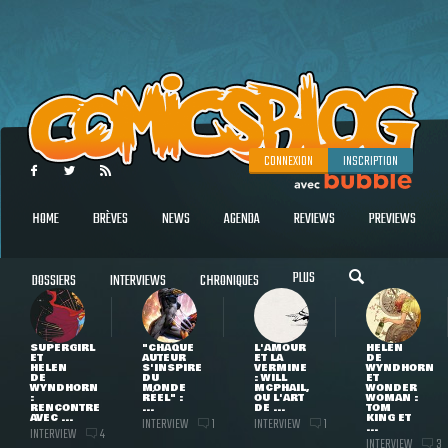
CONNEXION
INSCRIPTION
HOME
BRÈVES
NEWS
AGENDA
REVIEWS
PREVIEWS
PLUS
DOSSIERS
INTERVIEWS
CHRONIQUES
SUPERGIRL
"CHAQUE
L'AMOUR
HELEN
ET
AUTEUR
ET LA
DE
HELEN
S'INSPIRE
VERMINE
WYNDHORN
DE
DU
: WILL
ET
WYNDHORN
MONDE
MCPHAIL,
WONDER
:
RÉEL" :
OU L'ART
WOMAN :
RENCONTRE
...
DE ...
TOM
AVEC ...
KING ET
INTERVIEW
INTERVIEW
1
1
...
INTERVIEW
4
INTERVIEW
3