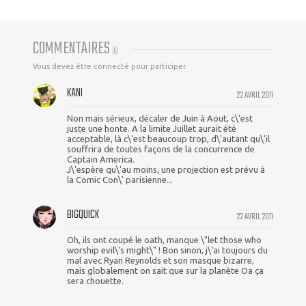
COMMENTAIRES
(
5
)
Vous devez être connecté pour participer
KANI
22 AVRIL 2011
Non mais sérieux, décaler de Juin à Aout, c\'est
juste une honte. A la limite Juillet aurait été
acceptable, là c\'est beaucoup trop, d\'autant qu\'il
souffrira de toutes façons de la concurrence de
Captain America.
J\'espère qu\'au moins, une projection est prévu à
la Comic Con\' parisienne...
BIGQUICK
22 AVRIL 2011
Oh, ils ont coupé le oath, manque \"let those who
worship evil\'s might\" ! Bon sinon, j\'ai toujours du
mal avec Ryan Reynolds et son masque bizarre,
mais globalement on sait que sur la planète Oa ça
sera chouette.