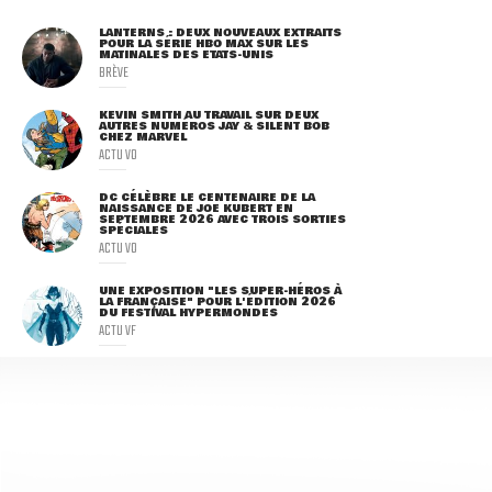
LANTERNS : DEUX NOUVEAUX EXTRAITS
POUR LA SÉRIE HBO MAX SUR LES
MATINALES DES ETATS-UNIS
BRÈVE
KEVIN SMITH AU TRAVAIL SUR DEUX
AUTRES NUMÉROS JAY & SILENT BOB
CHEZ MARVEL
ACTU VO
DC CÉLÈBRE LE CENTENAIRE DE LA
NAISSANCE DE JOE KUBERT EN
SEPTEMBRE 2026 AVEC TROIS SORTIES
SPÉCIALES
ACTU VO
UNE EXPOSITION "LES SUPER-HÉROS À
LA FRANÇAISE" POUR L'ÉDITION 2026
DU FESTIVAL HYPERMONDES
ACTU VF