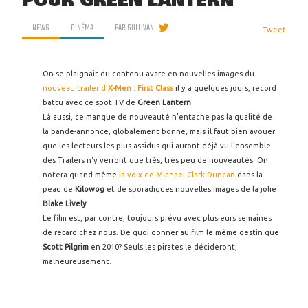
POUR GREEN LANTERN
NEWS
CINÉMA
PAR
SULLIVAN
Tweet
On se plaignait du contenu avare en nouvelles images du
nouveau trailer d'
X-Men : First Class
il y a quelques jours, record
battu avec ce spot TV de
Green Lantern
.
Là aussi, ce manque de nouveauté n'entache pas la qualité de
la bande-annonce, globalement bonne, mais il faut bien avouer
que les lecteurs les plus assidus qui auront déjà vu l'ensemble
des Trailers n'y verront que très, très peu de nouveautés. On
notera quand même
la voix de Michael Clark Duncan
dans la
peau de
Kilowog
et de sporadiques nouvelles images de la jolie
Blake Lively
.
Le film est, par contre, toujours prévu avec plusieurs semaines
de retard chez nous. De quoi donner au film le même destin que
Scott Pilgrim
en 2010? Seuls les pirates le décideront,
malheureusement.