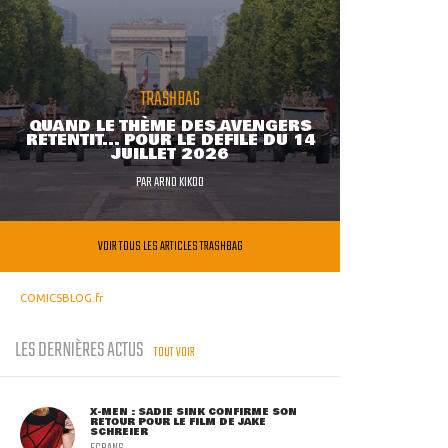
TRASHBAG
QUAND LE THÈME DES AVENGERS
RETENTIT... POUR LE DÉFILÉ DU 14
JUILLET 2026
PAR
ARNO KIKOO
VOIR TOUS LES ARTICLES TRASHBAG
COMICSBLOG.fr
LES DERNIÈRES ACTUS
TOUT VOIR
X-MEN : SADIE SINK CONFIRME SON
RETOUR POUR LE FILM DE JAKE
SCHREIER
ECRANS