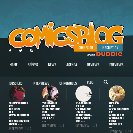
CONNEXION
INSCRIPTION
HOME
BRÈVES
NEWS
AGENDA
REVIEWS
PREVIEWS
PLUS
DOSSIERS
INTERVIEWS
CHRONIQUES
SUPERGIRL
"CHAQUE
L'AMOUR
HELEN
ET
AUTEUR
ET LA
DE
HELEN
S'INSPIRE
VERMINE
WYNDHORN
DE
DU
: WILL
ET
WYNDHORN
MONDE
MCPHAIL,
WONDER
:
RÉEL" :
OU L'ART
WOMAN :
RENCONTRE
...
DE ...
TOM
AVEC ...
KING ET
INTERVIEW
INTERVIEW
1
1
...
INTERVIEW
4
INTERVIEW
3