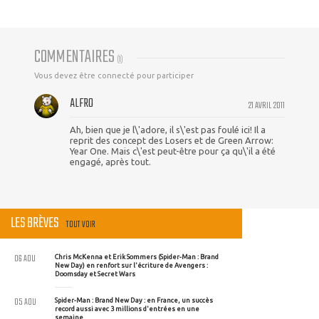
COMMENTAIRES
(
1
)
Vous devez être connecté pour participer
ALFRO
21 AVRIL 2011
Ah, bien que je l\'adore, il s\'est pas foulé ici! Il a
reprit des concept des Losers et de Green Arrow:
Year One. Mais c\'est peut-être pour ça qu\'il a été
engagé, après tout.
LES BRÈVES
TOUT VOIR
06 AOU
Chris McKenna et Erik Sommers (Spider-Man : Brand
New Day) en renfort sur l'écriture de Avengers :
Doomsday et Secret Wars
05 AOU
Spider-Man : Brand New Day : en France, un succès
record aussi avec 3 millions d'entrées en une
semaine