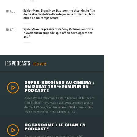
04 AOU
Spider-Man : Brand New Day : comme attendu, le film
de Destin Daniel Cretton dépasse le milliard au box-
office en un temps record
04 AOU
Spider-Man : le président de Sony Pictures confirme
n'avoir aucun projet de spin-off en développement
actif
LES PODCASTS
TOUT VOIR
SUPER-HÉROÏNES AU CINÉMA :
UN DÉBAT 100% FÉMININ EN
PODCAST !
Après Wonder Woman, Captain Marvel, et le récent
film Birds of Prey, mais aussi avec la venue proche
de Black Widow, Wonder Woman 1984 et un casting
très diversifié pour The Eternals, les ...
DC FANDOME : LE BILAN EN
PODCAST !
Au cours du weekend passé se tenait le DC