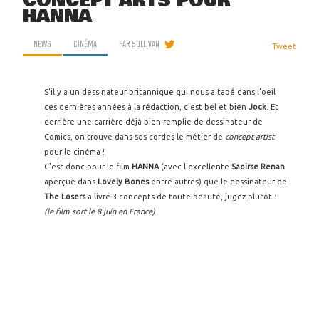
CONCEPT ARTS POUR
HANNA
NEWS
CINÉMA
PAR
SULLIVAN
Tweet
S'il y a un dessinateur britannique qui nous a tapé dans l'oeil
ces dernières années à la rédaction, c'est bel et bien
Jock
. Et
derrière une carrière déjà bien remplie de dessinateur de
Comics, on trouve dans ses cordes le métier de
concept artist
pour le cinéma !
C'est donc pour le film
HANNA
(avec l'excellente
Saoirse Renan
aperçue dans
Lovely Bones
entre autres) que le dessinateur de
The Losers
a livré 3 concepts de toute beauté, jugez plutôt :
(le film sort le 8 juin en France)