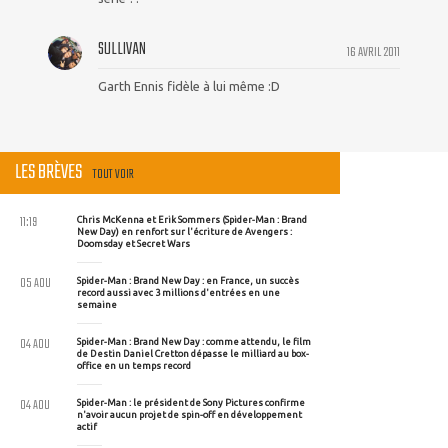
SULLIVAN
16 AVRIL 2011
Garth Ennis fidèle à lui même :D
LES BRÈVES
TOUT VOIR
11:19
Chris McKenna et Erik Sommers (Spider-Man : Brand
New Day) en renfort sur l'écriture de Avengers :
Doomsday et Secret Wars
05 AOU
Spider-Man : Brand New Day : en France, un succès
record aussi avec 3 millions d'entrées en une
semaine
04 AOU
Spider-Man : Brand New Day : comme attendu, le film
de Destin Daniel Cretton dépasse le milliard au box-
office en un temps record
04 AOU
Spider-Man : le président de Sony Pictures confirme
n'avoir aucun projet de spin-off en développement
actif