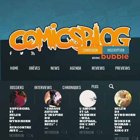
CONNEXION
INSCRIPTION
HOME
BRÈVES
NEWS
AGENDA
REVIEWS
PREVIEWS
PLUS
DOSSIERS
INTERVIEWS
CHRONIQUES
SUPERGIRL
"CHAQUE
L'AMOUR
HELEN
ET
AUTEUR
ET LA
DE
HELEN
S'INSPIRE
VERMINE
WYNDHORN
DE
DU
: WILL
ET
WYNDHORN
MONDE
MCPHAIL,
WONDER
:
RÉEL" :
OU L'ART
WOMAN :
RENCONTRE
...
DE ...
TOM
AVEC ...
KING ET
INTERVIEW
INTERVIEW
1
1
...
INTERVIEW
4
INTERVIEW
3