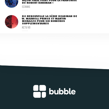
FAÇON FINAL FIGHT POUR LA FRANCHISE
DE ROBERT KIRKMAN !
ECRANS
DC RENOUVELLE LA SÉRIE DEADMAN DE
W. MAXWELL PRINCE ET MARTIN
MORAZZO POUR SIX NUMÉROS
SUPPLÉMENTAIRES
ACTU VO