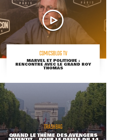
COMICSBLOG TV
MARVEL ET POLITIQUE :
RENCONTRE AVEC LE GRAND ROY
THOMAS
TRASHBAG
QUAND LE THÈME DES AVENGERS
RETENTIT... POUR LE DÉFILÉ DU 14