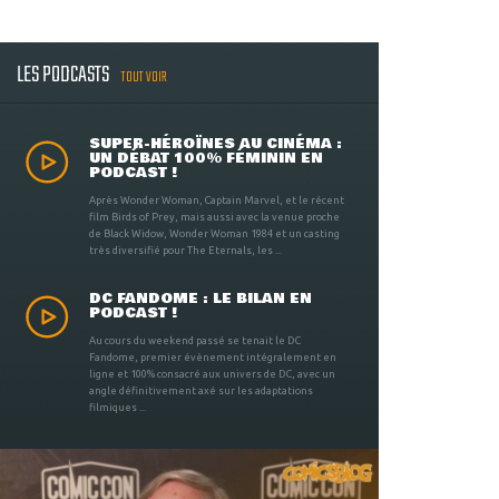
LES PODCASTS
TOUT VOIR
SUPER-HÉROÏNES AU CINÉMA :
UN DÉBAT 100% FÉMININ EN
PODCAST !
Après Wonder Woman, Captain Marvel, et le récent
film Birds of Prey, mais aussi avec la venue proche
de Black Widow, Wonder Woman 1984 et un casting
très diversifié pour The Eternals, les ...
DC FANDOME : LE BILAN EN
PODCAST !
Au cours du weekend passé se tenait le DC
Fandome, premier évènement intégralement en
ligne et 100% consacré aux univers de DC, avec un
angle définitivement axé sur les adaptations
filmiques ...