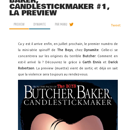
BAKER,
CANDLESTICKMAKER #1,
LA PREVIEW
PREVIEW
DYNAMITE
PAR
MANU
Tweet
Ca y est il arrive enfin, en juillet prochain, le premier numéro de
la mini-série spinoff de
The Boys
, chez
Dynamite
. Celle-ci se
concentrera sur les origines du terrible
Butcher
. Comment en
est-il arrivé là ? Découvrez le grâce à
Garth Ennis
et
Darick
Robertson
. La preview (muette) vient de sortir, et déjà on sait
que la violence sera toujours au rendez-vous.