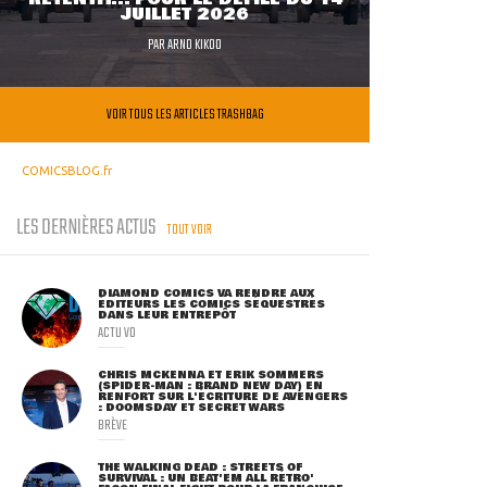
JUILLET 2026
PAR
ARNO KIKOO
VOIR TOUS LES ARTICLES TRASHBAG
COMICSBLOG.fr
LES DERNIÈRES ACTUS
TOUT VOIR
DIAMOND COMICS VA RENDRE AUX
ÉDITEURS LES COMICS SÉQUESTRÉS
DANS LEUR ENTREPÔT
ACTU VO
CHRIS MCKENNA ET ERIK SOMMERS
(SPIDER-MAN : BRAND NEW DAY) EN
RENFORT SUR L'ÉCRITURE DE AVENGERS
: DOOMSDAY ET SECRET WARS
BRÈVE
THE WALKING DEAD : STREETS OF
SURVIVAL : UN BEAT'EM ALL RÉTRO'