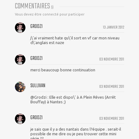
COMMENTAIRES
(
5
)
Vous devez être connecté pour participer
GRODZI
13 JANVIER 2012
j\'ai vraiment hate qu\'il sort en vf car mon niveau
d\'anglais est naze
GRODZI
03 NOVEMBRE 2011
merci beaucoup bonne continuation
SULLIVAN
03 NOVEMBRE 2011
@Grodzi : Elle est dispo\' à A Plein Rêves (Arrêt
Bouffay) à Nantes ;)
GRODZI
03 NOVEMBRE 2011
je sais que il y a des nantais dans l?équipe . serait-il
possible de me dire ou je peu trouver cette mini
série ??