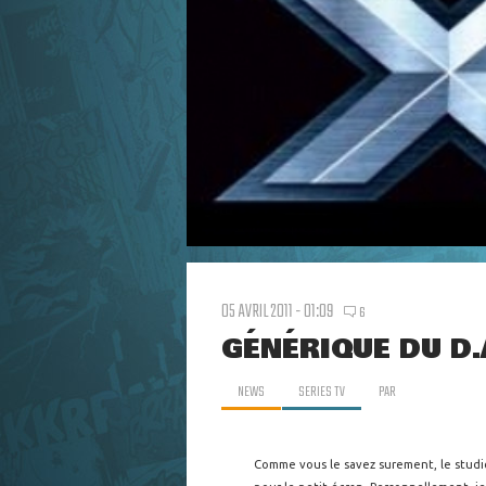
05 AVRIL 2011 - 01:09
6
GÉNÉRIQUE DU D.
NEWS
SERIES TV
PAR
Comme vous le savez surement, le studi