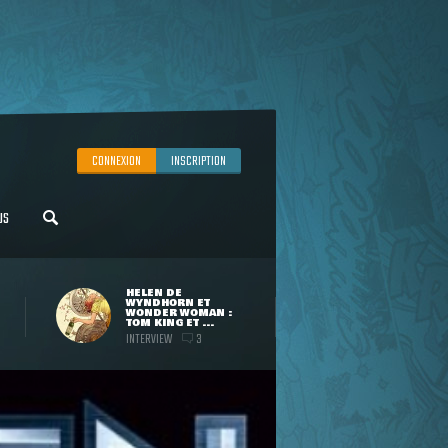
CONNEXION
INSCRIPTION
US
HELEN DE
WYNDHORN ET
WONDER WOMAN :
TOM KING ET ...
INTERVIEW
3