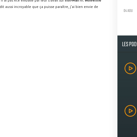
n'ai pas été emballé par leur travail sur
Iron-Man
et
Wolverine
 dit aussi incroyable que ça puisse paraître, j'ai bien envie de
04 AOU
LES PO