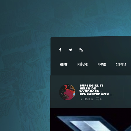
HOME
BRÈVES
NEWS
AGENDA
SUPERGIRL ET
HELEN DE
WYNDHORN :
RENCONTRE AVEC ...
INTERVIEW
4