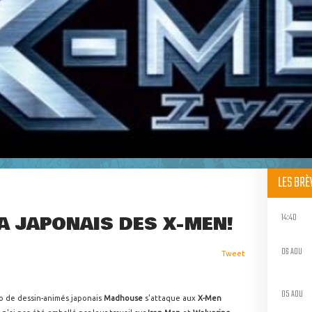
LES BR
14:40
A JAPONAIS DES X-MEN!
06 AOU
Tweet
05 AOU
o de dessin-animés japonais
Madhouse
s'attaque aux
X-Men