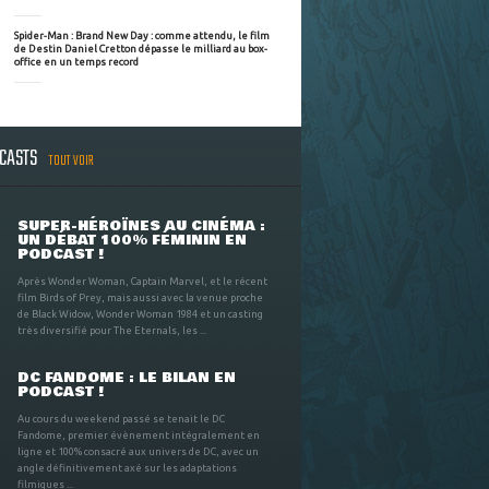
Spider-Man : Brand New Day : comme attendu, le film
de Destin Daniel Cretton dépasse le milliard au box-
office en un temps record
DCASTS
TOUT VOIR
SUPER-HÉROÏNES AU CINÉMA :
UN DÉBAT 100% FÉMININ EN
PODCAST !
Après Wonder Woman, Captain Marvel, et le récent
film Birds of Prey, mais aussi avec la venue proche
de Black Widow, Wonder Woman 1984 et un casting
très diversifié pour The Eternals, les ...
DC FANDOME : LE BILAN EN
PODCAST !
Au cours du weekend passé se tenait le DC
Fandome, premier évènement intégralement en
ligne et 100% consacré aux univers de DC, avec un
angle définitivement axé sur les adaptations
filmiques ...