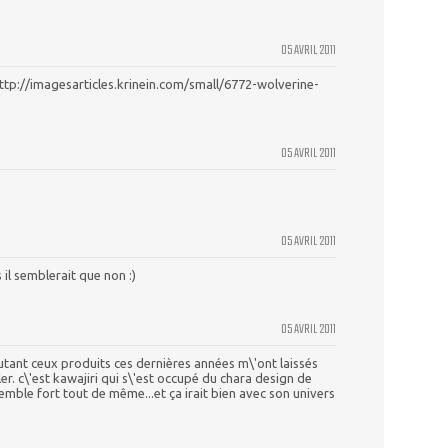
05 AVRIL 2011
.http://imagesarticles.krinein.com/small/6772-wolverine-
05 AVRIL 2011
05 AVRIL 2011
il semblerait que non :)
05 AVRIL 2011
Autant ceux produits ces dernières années m\'ont laissés
ler. c\'est kawajiri qui s\'est occupé du chara design de
emble fort tout de même...et ça irait bien avec son univers