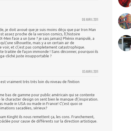
06 AVRIL 2011
de, je doit avoué que je suis moins déçu que par Iron Man
st assez proche de la version comics, l\'histoire
Men face a un (une ? je sais jamais) Phénix manipulé, a
qu\'une silhouette, mais y a un certain air de
se voir, et c\'est pas completement catastrophique.
uste traitée de façon immonde ! Sans déconner, pourquoi ils
a-cliché juste insupportable ?
05 AVRIL 2011
 est vraiment très très loin du niveau de finition
ime bas de gamme pour public américain qui se contente
re le character design on sent bien le manque d\'inspiration.
as made in USA ou made in France! C\'est quoi ce
nimations sacadées, sérieux?
tham Kinght ils nous remettent ça, les cons. Franchement,
clée pour cause de différents sur la direction artistique.