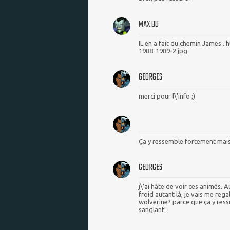
MAX BO
IL en a fait du chemin James..
1988-1989-2.jpg
GEORGES
merci pour l\'info ;)
Ça y ressemble fortement mais 
GEORGES
j\'ai hâte de voir ces animés. 
froid autant là, je vais me rega
wolverine? parce que ça y ress
sanglant!