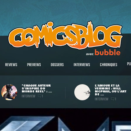
PL
REVIEWS
PREVIEWS
DOSSIERS
INTERVIEWS
CHRONIQUES
"CHAQUE AUTEUR
L'AMOUR ET LA
S'INSPIRE DU
VERMINE : WILL
MONDE RÉEL" : ...
MCPHAIL, OU L'ART
DE ...
INTERVIEW
1
INTERVIEW
1