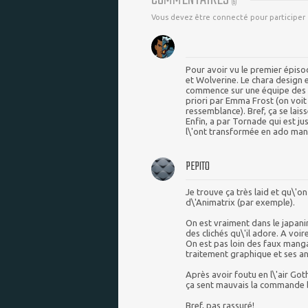
(
6
)
Vous devez être connecté pour participer
Pour avoir vu le premier épiso
et Wolverine. Le chara design e
commence sur une équipe des X-
priori par Emma Frost (on voit 
ressemblance). Bref, ça se lais
Enfin, a par Tornade qui est j
l\'ont transformée en ado mang
PEPITO
Je trouve ça très laid et qu\'on
d\'Animatrix (par exemple).
On est vraiment dans le japan
des clichés qu\'il adore. A voi
On est pas loin des faux mang
traitement graphique et ses a
Après avoir foutu en l\'air Go
ça sent mauvais la commande bâ
Bref, pas rassuré!