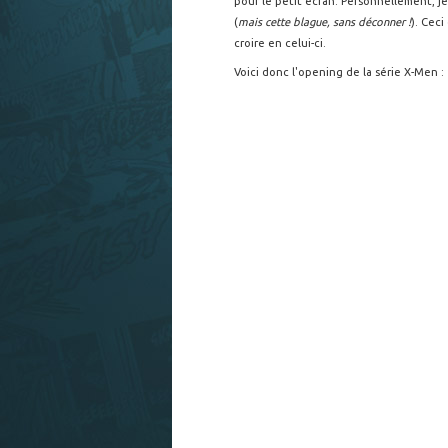
pour le petit écran. Personnellement, je 
(
mais cette blague, sans déconner !
). Ceci
croire en celui-ci.
Voici donc l'opening de la série X-Men :