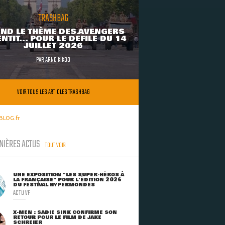
TRASHBAG
ND LE THÈME DES AVENGERS
NTIT... POUR LE DÉFILÉ DU 14
JUILLET 2026
PAR
ARNO KIKOO
VOIR TOUS LES ARTICLES TRASHBAG
BLOG.fr
NIÈRES ACTUS
TOUT VOIR
UNE EXPOSITION "LES SUPER-HÉROS À
LA FRANÇAISE" POUR L'ÉDITION 2026
DU FESTIVAL HYPERMONDES
ACTU VF
X-MEN : SADIE SINK CONFIRME SON
RETOUR POUR LE FILM DE JAKE
SCHREIER