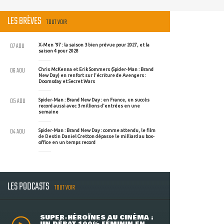
LES BRÈVES
TOUT VOIR
07 AOU
X-Men '97 : la saison 3 bien prévue pour 2027, et la
saison 4 pour 2028
06 AOU
Chris McKenna et Erik Sommers (Spider-Man : Brand
New Day) en renfort sur l'écriture de Avengers :
Doomsday et Secret Wars
05 AOU
Spider-Man : Brand New Day : en France, un succès
record aussi avec 3 millions d'entrées en une
semaine
04 AOU
Spider-Man : Brand New Day : comme attendu, le film
de Destin Daniel Cretton dépasse le milliard au box-
office en un temps record
LES PODCASTS
TOUT VOIR
SUPER-HÉROÏNES AU CINÉMA :