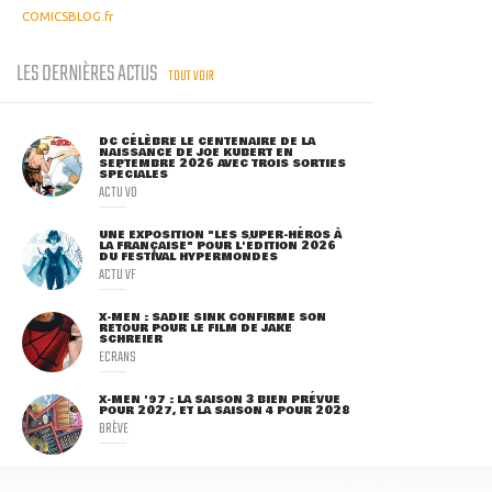
COMICSBLOG.fr
LES DERNIÈRES ACTUS
TOUT VOIR
DC CÉLÈBRE LE CENTENAIRE DE LA
NAISSANCE DE JOE KUBERT EN
SEPTEMBRE 2026 AVEC TROIS SORTIES
SPÉCIALES
ACTU VO
UNE EXPOSITION "LES SUPER-HÉROS À
LA FRANÇAISE" POUR L'ÉDITION 2026
DU FESTIVAL HYPERMONDES
ACTU VF
X-MEN : SADIE SINK CONFIRME SON
RETOUR POUR LE FILM DE JAKE
SCHREIER
ECRANS
X-MEN '97 : LA SAISON 3 BIEN PRÉVUE
POUR 2027, ET LA SAISON 4 POUR 2028
BRÈVE