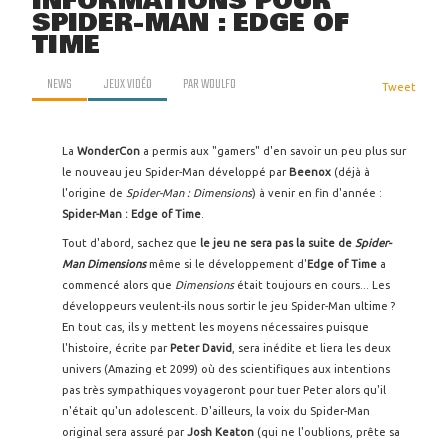
INFORMATIONS POUR
SPIDER-MAN : EDGE OF
TIME
NEWS
JEUX VIDÉO
PAR
WOULFO
Tweet
La
WonderCon
a permis aux "gamers" d'en savoir un peu plus sur
le nouveau jeu Spider-Man développé par
Beenox
(déjà à
l'origine de
Spider-Man : Dimensions
) à venir en fin d'année :
Spider-Man : Edge of Time
.
Tout d'abord, sachez que
le jeu ne sera pas la suite de
Spider-
Man Dimensions
même si le développement d'
Edge of Time
a
commencé alors que
Dimensions
était toujours en cours... Les
développeurs veulent-ils nous sortir le jeu Spider-Man ultime ?
En tout cas, ils y mettent les moyens nécessaires puisque
l'histoire, écrite par
Peter David
, sera inédite et liera les deux
univers (Amazing et 2099) où des scientifiques aux intentions
pas très sympathiques voyageront pour tuer Peter alors qu'il
n'était qu'un adolescent. D'ailleurs, la voix du Spider-Man
original sera assuré par
Josh Keaton
(qui ne l'oublions, prête sa