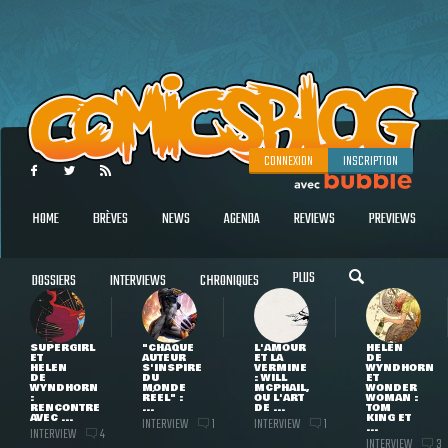
CONNEXION
INSCRIPTION
HOME
BRÈVES
NEWS
AGENDA
REVIEWS
PREVIEWS
PLUS
DOSSIERS
INTERVIEWS
CHRONIQUES
SUPERGIRL
"CHAQUE
L'AMOUR
HELEN
ET
AUTEUR
ET LA
DE
HELEN
S'INSPIRE
VERMINE
WYNDHORN
DE
DU
: WILL
ET
WYNDHORN
MONDE
MCPHAIL,
WONDER
:
RÉEL" :
OU L'ART
WOMAN :
RENCONTRE
...
DE ...
TOM
AVEC ...
KING ET
INTERVIEW
INTERVIEW
1
1
...
INTERVIEW
4
INTERVIEW
3