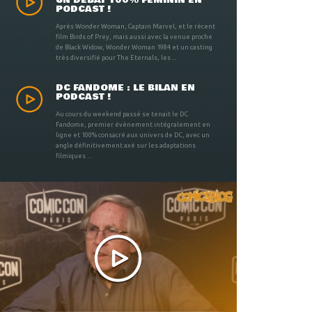
UN DÉBAT 100% FÉMININ EN
PODCAST !
Après Wonder Woman, Captain Marvel, et le récent
film Birds of Prey, mais aussi avec la venue proche
de Black Widow, Wonder Woman 1984 et un casting
très diversifié pour The Eternals, les ...
DC FANDOME : LE BILAN EN
PODCAST !
Au cours du weekend passé se tenait le DC
Fandome, premier évènement intégralement en
ligne et 100% consacré aux univers de DC, avec un
angle définitivement axé sur les adaptations
filmiques ...