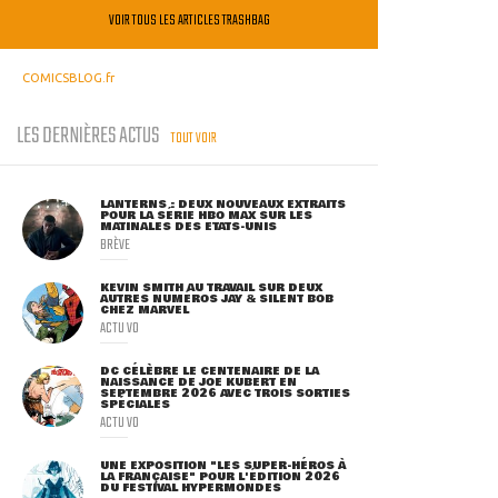
VOIR TOUS LES ARTICLES TRASHBAG
COMICSBLOG.fr
LES DERNIÈRES ACTUS
TOUT VOIR
LANTERNS : DEUX NOUVEAUX EXTRAITS
POUR LA SÉRIE HBO MAX SUR LES
MATINALES DES ETATS-UNIS
BRÈVE
KEVIN SMITH AU TRAVAIL SUR DEUX
AUTRES NUMÉROS JAY & SILENT BOB
CHEZ MARVEL
ACTU VO
DC CÉLÈBRE LE CENTENAIRE DE LA
NAISSANCE DE JOE KUBERT EN
SEPTEMBRE 2026 AVEC TROIS SORTIES
SPÉCIALES
ACTU VO
UNE EXPOSITION "LES SUPER-HÉROS À
LA FRANÇAISE" POUR L'ÉDITION 2026
DU FESTIVAL HYPERMONDES