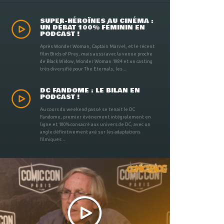
SUPER-HÉROÏNES AU CINÉMA :
UN DÉBAT 100% FÉMININ EN
PODCAST !
Après Wonder Woman, Captain Marvel, et le récent
film Birds of Prey, mais aussi avec la venue proche
de Black Widow, Wonder Woman 1984 et un casting
très diversifié pour The Eternals, les ...
DC FANDOME : LE BILAN EN
PODCAST !
Au cours du weekend passé se tenait le DC
Fandome, premier évènement intégralement en
ligne et 100% consacré aux univers de DC, avec un
angle définitivement axé sur les adaptations
filmiques ...