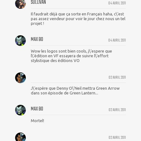
SULLIVAN
04 AVRIL 2011
Il faudrait déjà que ça sorte en Français haha, c\'est
pas assez vendeur pour voir le jour chez nous un tel
projet !
MAX BO
04 AVRIL 2011
Wow les logos sont bien cools, j\'espere que
l\'édition en VF essayera de suivre l\'effort
stylistique des éditions VO
02 AVRIL 2011
J\'espère que Denny O\'Neil mettra Green Arrow
dans son épisode de Green Lantern...
MAX BO
02 AVRIL 2011
Mortel!
02 AVRIL 2011