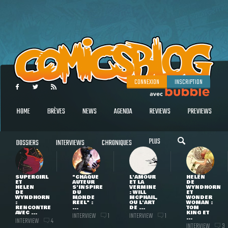
CONNEXION
INSCRIPTION
HOME
BRÈVES
NEWS
AGENDA
REVIEWS
PREVIEWS
PLUS
DOSSIERS
INTERVIEWS
CHRONIQUES
SUPERGIRL
"CHAQUE
L'AMOUR
HELEN
ET
AUTEUR
ET LA
DE
HELEN
S'INSPIRE
VERMINE
WYNDHORN
DE
DU
: WILL
ET
WYNDHORN
MONDE
MCPHAIL,
WONDER
:
RÉEL" :
OU L'ART
WOMAN :
RENCONTRE
...
DE ...
TOM
AVEC ...
KING ET
INTERVIEW
INTERVIEW
1
1
...
INTERVIEW
4
INTERVIEW
3