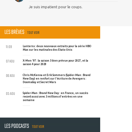
Je suis impatient pour le coups.
LES BRÈVES
TOUT VOIR
11:09
Lanterns : deux nouveaux extraits pour la série HBO
Max sur les matinales des Etats-Unis
07 AOU
X-Men '97 : la saison 3 bien prévue pour 2027, et la
saison 4 pour 2028
06 AOU
Chris McKenna et Erik Sommers (Spider-Man : Brand
New Day) en renfort sur l'écriture de Avengers :
Doomsday et Secret Wars
05 AOU
Spider-Man : Brand New Day : en France, un succès
record aussi avec 3 millions d'entrées en une
semaine
LES PODCASTS
TOUT VOIR