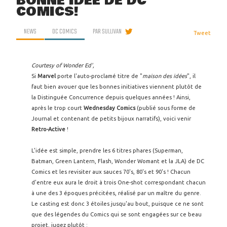
BONNE IDÉE DE DC
COMICS!
NEWS
DC COMICS
PAR
SULLIVAN
Tweet
Courtesy of Wonder Ed',
Si
Marvel
porte l'auto-proclamé titre de "
maison des idées
", il
faut bien avouer que les bonnes initiatives viennent plutôt de
la Distinguée Concurrence depuis quelques années ! Ainsi,
après le trop court
Wednesday Comics
(publié sous forme de
Journal et contenant de petits bijoux narratifs), voici venir
Retro-Active
!
L'idée est simple, prendre les 6 titres phares (Superman,
Batman, Green Lantern, Flash, Wonder Womant et la JLA) de DC
Comics et les revisiter aux sauces 70's, 80's et 90's ! Chacun
d'entre eux aura le droit à trois One-shot correspondant chacun
à une des 3 époques précitées, réalisé par un maître du genre.
Le casting est donc 3 étoiles jusqu'au bout, puisque ce ne sont
que des légendes du Comics qui se sont engagées sur ce beau
projet, jugez plutôt :