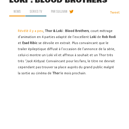
LOKI : BLOOD BROTHERS
NEWS
SERIES TV
PAR
SULLIVAN
Tweet
Révélé il y a peu
,
Thor & Loki : Blood Brothers
, court métrage
d'animation en 4 parties adapté de l'excellent
Loki
de
Rob Rodi
et
Esad Ribic
se dévoile en extrait. Plus convaincant que le
trailer épileptique diffusé à l'occasion de l'annonce de la série,
celui-ci montre un Loki vil et affreux à souhait et un Thor très
très
"Jack Kirbysé.
Convaincant pour les fans, le titre ne devrait
cependant pas trouver sa place auprès du grand public malgré
la sortie au cinéma de
Thor
le mois prochain.