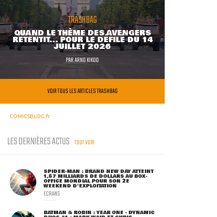
TRASHBAG
QUAND LE THÈME DES AVENGERS
RETENTIT... POUR LE DÉFILÉ DU 14
JUILLET 2026
PAR
ARNO KIKOO
VOIR TOUS LES ARTICLES TRASHBAG
COMICSBLOG.fr
LES DERNIÈRES ACTUS
TOUT VOIR
SPIDER-MAN : BRAND NEW DAY ATTEINT
1,67 MILLIARDS DE DOLLARS AU BOX-
OFFICE MONDIAL POUR SON 2E
WEEKEND D'EXPLOITATION
ECRANS
BATMAN & ROBIN : YEAR ONE - DYNAMIC