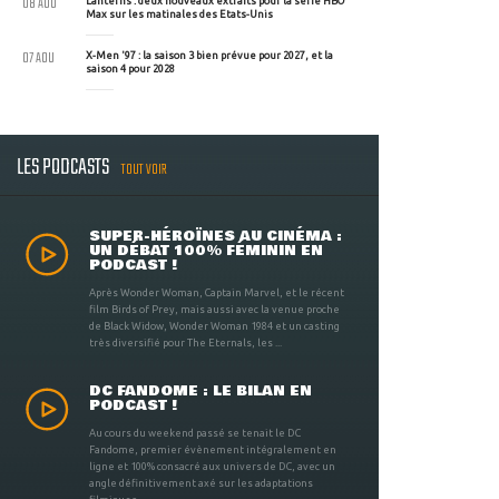
08 AOU
Lanterns : deux nouveaux extraits pour la série HBO
Max sur les matinales des Etats-Unis
07 AOU
X-Men '97 : la saison 3 bien prévue pour 2027, et la
saison 4 pour 2028
LES PODCASTS
TOUT VOIR
SUPER-HÉROÏNES AU CINÉMA :
UN DÉBAT 100% FÉMININ EN
PODCAST !
Après Wonder Woman, Captain Marvel, et le récent
film Birds of Prey, mais aussi avec la venue proche
de Black Widow, Wonder Woman 1984 et un casting
très diversifié pour The Eternals, les ...
DC FANDOME : LE BILAN EN
PODCAST !
Au cours du weekend passé se tenait le DC
Fandome, premier évènement intégralement en
ligne et 100% consacré aux univers de DC, avec un
angle définitivement axé sur les adaptations