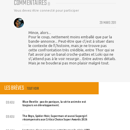
COMMENTAIRES
(
1
)
Vous devez être connecté pour participer
29 MARS 2011
Mince, alors...
Pour le coup, nettement moins emballé que par la
bande-annonce... Peut-être que c\'est à situer dans
le contexte de l\'histoire, mais je ne trouve pas
cette confrontation très crédible, entre Thor qui se
fait avoir par un banal croche-pattes et Loki qui ne
s\'attend pas à le voir resurgir... Entre autres détails.
Mais je ne bouderai pas mon plaisir malgré tout.
LES BRÈVES
TOUT VOIR
09 AOU
Blue Beetle : pas de panique, la série animée est
toujours en développement.
09 AOU
The Boys, Spider-Noir, Superman et aussi Supergirl
récompensés aux Critics Choice Super Awards 2026