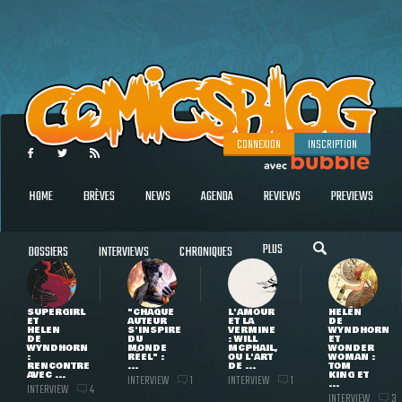
CONNEXION
INSCRIPTION
HOME
BRÈVES
NEWS
AGENDA
REVIEWS
PREVIEWS
PLUS
DOSSIERS
INTERVIEWS
CHRONIQUES
SUPERGIRL
"CHAQUE
L'AMOUR
HELEN
ET
AUTEUR
ET LA
DE
HELEN
S'INSPIRE
VERMINE
WYNDHORN
DE
DU
: WILL
ET
WYNDHORN
MONDE
MCPHAIL,
WONDER
:
RÉEL" :
OU L'ART
WOMAN :
RENCONTRE
...
DE ...
TOM
AVEC ...
KING ET
INTERVIEW
INTERVIEW
1
1
...
INTERVIEW
4
INTERVIEW
3