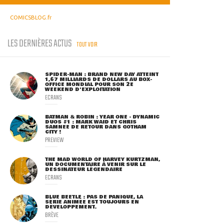
COMICSBLOG.fr
LES DERNIÈRES ACTUS
TOUT VOIR
SPIDER-MAN : BRAND NEW DAY ATTEINT
1,67 MILLIARDS DE DOLLARS AU BOX-
OFFICE MONDIAL POUR SON 2E
WEEKEND D'EXPLOITATION
ECRANS
BATMAN & ROBIN : YEAR ONE - DYNAMIC
DUOS #1 : MARK WAID ET CHRIS
SAMNEE DE RETOUR DANS GOTHAM
CITY !
PREVIEW
THE MAD WORLD OF HARVEY KURTZMAN,
UN DOCUMENTAIRE À VENIR SUR LE
DESSINATEUR LÉGENDAIRE
ECRANS
BLUE BEETLE : PAS DE PANIQUE, LA
SÉRIE ANIMÉE EST TOUJOURS EN
DÉVELOPPEMENT.
BRÈVE