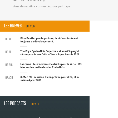
(
0
)
Vous devez être connecté pour participer
LES BRÈVES
TOUT VOIR
09 AOU
Blue Beetle : pas de panique, la série animée est
toujours en développement.
09 AOU
The Boys, Spider-Noir, Superman et aussi Supergirl
récompensés aux Critics Choice Super Awards 2026
08 AOU
Lanterns : deux nouveaux extraits pour la série HBO
Max sur les matinales des Etats-Unis
07 AOU
X-Men '97 : la saison 3 bien prévue pour 2027, et la
saison 4 pour 2028
LES PODCASTS
TOUT VOIR