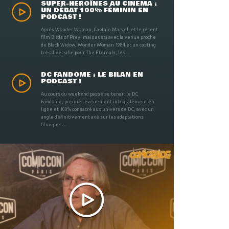
SUPER-HÉROÏNES AU CINÉMA :
UN DÉBAT 100% FÉMININ EN
PODCAST !
Après Wonder Woman, Captain Marvel, et le récent
film Birds of Prey, mais aussi avec la venue proche
de Black Widow, Wonder Woman 1984 et un casting
très diversifié pour The Eternals, les ...
DC FANDOME : LE BILAN EN
PODCAST !
Au cours du weekend passé se tenait le DC
Fandome, premier évènement intégralement en
ligne et 100% consacré aux univers de DC, avec un
angle définitivement axé sur les adaptations
filmiques ...