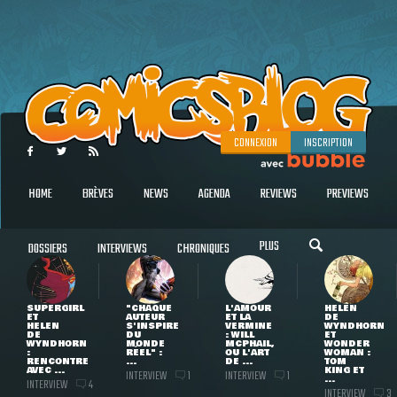
CONNEXION
INSCRIPTION
HOME
BRÈVES
NEWS
AGENDA
REVIEWS
PREVIEWS
PLUS
DOSSIERS
INTERVIEWS
CHRONIQUES
SUPERGIRL
"CHAQUE
L'AMOUR
HELEN
ET
AUTEUR
ET LA
DE
HELEN
S'INSPIRE
VERMINE
WYNDHORN
DE
DU
: WILL
ET
WYNDHORN
MONDE
MCPHAIL,
WONDER
:
RÉEL" :
OU L'ART
WOMAN :
RENCONTRE
...
DE ...
TOM
AVEC ...
KING ET
INTERVIEW
INTERVIEW
1
1
...
INTERVIEW
4
INTERVIEW
3