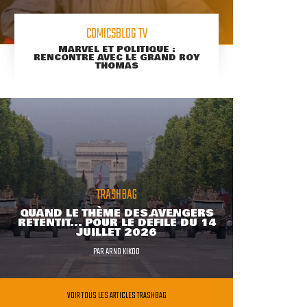
COMICSBLOG TV
MARVEL ET POLITIQUE :
RENCONTRE AVEC LE GRAND ROY
THOMAS
TRASHBAG
QUAND LE THÈME DES AVENGERS
RETENTIT... POUR LE DÉFILÉ DU 14
JUILLET 2026
PAR
ARNO KIKOO
VOIR TOUS LES ARTICLES TRASHBAG