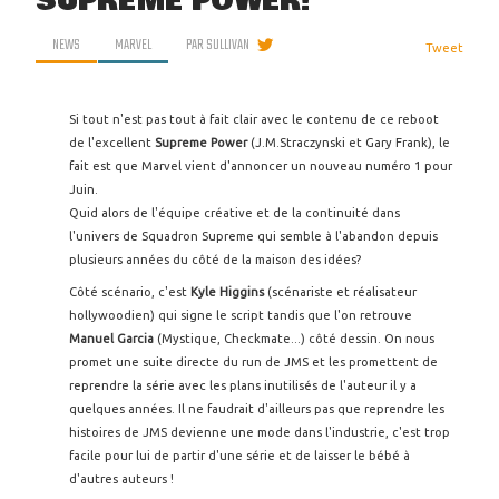
SUPREME POWER!
NEWS
MARVEL
PAR
SULLIVAN
Tweet
Si tout n'est pas tout à fait clair avec le contenu de ce reboot
de l'excellent
Supreme Power
(J.M.Straczynski et Gary Frank), le
fait est que Marvel vient d'annoncer un nouveau numéro 1 pour
Juin.
Quid alors de l'équipe créative et de la continuité dans
l'univers de Squadron Supreme qui semble à l'abandon depuis
plusieurs années du côté de la maison des idées?
Côté scénario, c'est
Kyle Higgins
(scénariste et réalisateur
hollywoodien) qui signe le script tandis que l'on retrouve
Manuel Garcia
(Mystique, Checkmate...) côté dessin. On nous
promet une suite directe du run de JMS et les promettent de
reprendre la série avec les plans inutilisés de l'auteur il y a
quelques années. Il ne faudrait d'ailleurs pas que reprendre les
histoires de JMS devienne une mode dans l'industrie, c'est trop
facile pour lui de partir d'une série et de laisser le bébé à
d'autres auteurs !