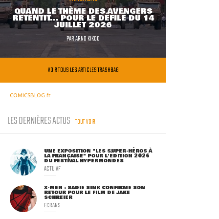
QUAND LE THÈME DES AVENGERS
RETENTIT... POUR LE DÉFILÉ DU 14
JUILLET 2026
PAR
ARNO KIKOO
VOIR TOUS LES ARTICLES TRASHBAG
COMICSBLOG.fr
LES DERNIÈRES ACTUS
TOUT VOIR
UNE EXPOSITION "LES SUPER-HÉROS À
LA FRANÇAISE" POUR L'ÉDITION 2026
DU FESTIVAL HYPERMONDES
ACTU VF
X-MEN : SADIE SINK CONFIRME SON
RETOUR POUR LE FILM DE JAKE
SCHREIER
ECRANS