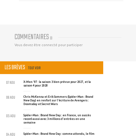
COMMENTAIRES
(
0
)
Vous devez être connecté pour participer
LES BRÈVES
TOUT VOIR
07 AOU
X-Men '97 : la saison 3 bien prévue pour 2027, et la
saison 4 pour 2028
06 AOU
Chris McKenna et Erik Sommers (Spider-Man : Brand
New Day) en renfort sur l'écriture de Avengers :
Doomsday et Secret Wars
05 AOU
Spider-Man : Brand New Day : en France, un succès
record aussi avec 3 millions d'entrées en une
semaine
04 AOU
Spider-Man : Brand New Day : comme attendu, le film