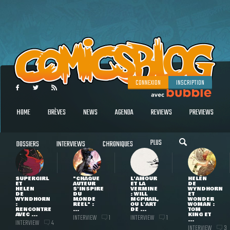
CONNEXION
INSCRIPTION
HOME
BRÈVES
NEWS
AGENDA
REVIEWS
PREVIEWS
PLUS
DOSSIERS
INTERVIEWS
CHRONIQUES
SUPERGIRL
"CHAQUE
L'AMOUR
HELEN
ET
AUTEUR
ET LA
DE
HELEN
S'INSPIRE
VERMINE
WYNDHORN
DE
DU
: WILL
ET
WYNDHORN
MONDE
MCPHAIL,
WONDER
:
RÉEL" :
OU L'ART
WOMAN :
RENCONTRE
...
DE ...
TOM
AVEC ...
KING ET
INTERVIEW
INTERVIEW
1
1
...
INTERVIEW
4
INTERVIEW
3