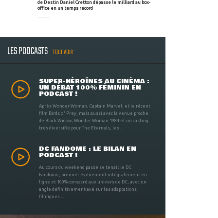
de Destin Daniel Cretton dépasse le milliard au box-
office en un temps record
LES PODCASTS
TOUT VOIR
SUPER-HÉROÏNES AU CINÉMA :
UN DÉBAT 100% FÉMININ EN
PODCAST !
Après Wonder Woman, Captain Marvel, et le récent
film Birds of Prey, mais aussi avec la venue proche
de Black Widow, Wonder Woman 1984 et un casting
très diversifié pour The Eternals, les ...
DC FANDOME : LE BILAN EN
PODCAST !
Au cours du weekend passé se tenait le DC
Fandome, premier évènement intégralement en
ligne et 100% consacré aux univers de DC, avec un
angle définitivement axé sur les adaptations
filmiques ...