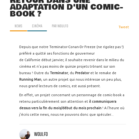
RETOUR DANS UNE
ADAPTATION D'UN COMIC-
BOOK ?
NEWS
CINÉMA
PAR
WOULFO
Tweet
Depuis que notre Terminator-Conan-Dr Freeze (ne rigolez pas !)
préféré a quitté ses fonctions de gouverneur
de Californie début janvier, il souhaite revenir dans le milieu du
cinéma et n'a pas moins de quinze projets trônant sur son
bureau ! Outre du
Terminator
, du
Predator
et le remake de
Running Man
, un autre projet qui nous intéresse un peu plus,
nous grand lecteurs de comics, est aussi présent.
En effet, un projet concernant un personnage de comic-book a
retenu particulièrement son attention et
il communiquera
dessus vers la fin du mois/début du mois prochain
! A l'heure où
j'écris cette news, nous ne pouvons donc que spéculer...
WOULFO