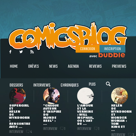
CONNEXION
INSCRIPTION
HOME
BRÈVES
NEWS
AGENDA
REVIEWS
PREVIEWS
PLUS
DOSSIERS
INTERVIEWS
CHRONIQUES
SUPERGIRL
"CHAQUE
L'AMOUR
HELEN
ET
AUTEUR
ET LA
DE
HELEN
S'INSPIRE
VERMINE
WYNDHORN
DE
DU
: WILL
ET
WYNDHORN
MONDE
MCPHAIL,
WONDER
:
RÉEL" :
OU L'ART
WOMAN :
RENCONTRE
...
DE ...
TOM
AVEC ...
KING ET
INTERVIEW
INTERVIEW
1
1
...
INTERVIEW
4
INTERVIEW
3