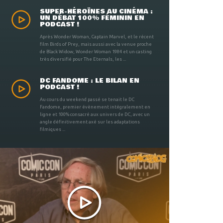
SUPER-HÉROÏNES AU CINÉMA :
UN DÉBAT 100% FÉMININ EN
PODCAST !
Après Wonder Woman, Captain Marvel, et le récent
film Birds of Prey, mais aussi avec la venue proche
de Black Widow, Wonder Woman 1984 et un casting
très diversifié pour The Eternals, les ...
DC FANDOME : LE BILAN EN
PODCAST !
Au cours du weekend passé se tenait le DC
Fandome, premier évènement intégralement en
ligne et 100% consacré aux univers de DC, avec un
angle définitivement axé sur les adaptations
filmiques ...