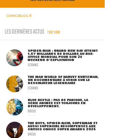
COMICSBLOG.fr
LES DERNIÈRES ACTUS
TOUT VOIR
SPIDER-MAN : BRAND NEW DAY ATTEINT
1,67 MILLIARDS DE DOLLARS AU BOX-
OFFICE MONDIAL POUR SON 2E
WEEKEND D'EXPLOITATION
ECRANS
THE MAD WORLD OF HARVEY KURTZMAN,
UN DOCUMENTAIRE À VENIR SUR LE
DESSINATEUR LÉGENDAIRE
ECRANS
BLUE BEETLE : PAS DE PANIQUE, LA
SÉRIE ANIMÉE EST TOUJOURS EN
DÉVELOPPEMENT.
BRÈVE
THE BOYS, SPIDER-NOIR, SUPERMAN ET
AUSSI SUPERGIRL RÉCOMPENSÉS AUX
CRITICS CHOICE SUPER AWARDS 2026
BRÈVE