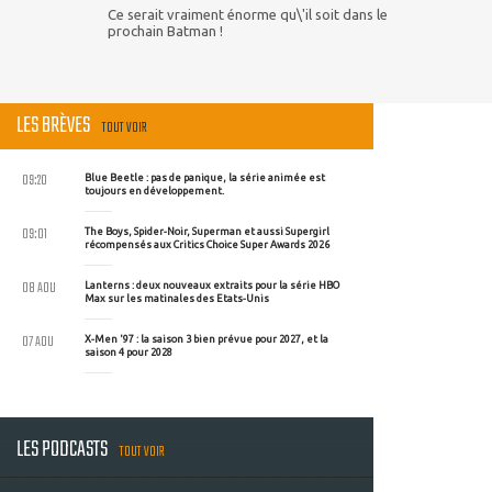
Ce serait vraiment énorme qu\'il soit dans le
prochain Batman !
LES BRÈVES
TOUT VOIR
09:20
Blue Beetle : pas de panique, la série animée est
toujours en développement.
09:01
The Boys, Spider-Noir, Superman et aussi Supergirl
récompensés aux Critics Choice Super Awards 2026
08 AOU
Lanterns : deux nouveaux extraits pour la série HBO
Max sur les matinales des Etats-Unis
07 AOU
X-Men '97 : la saison 3 bien prévue pour 2027, et la
saison 4 pour 2028
LES PODCASTS
TOUT VOIR