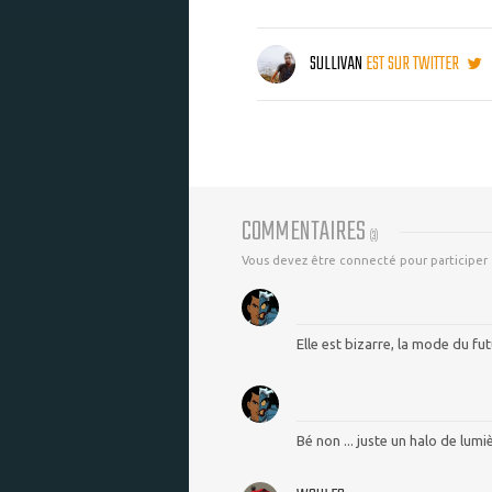
SULLIVAN
EST SUR TWITTER
COMMENTAIRES
(
3
)
Vous devez être connecté pour participer
Elle est bizarre, la mode du futu
Bé non ... juste un halo de lumi