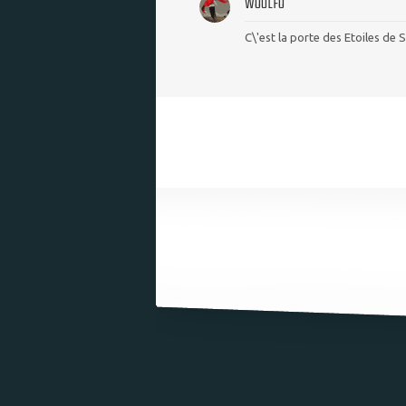
WOULFO
C\'est la porte des Etoiles de S