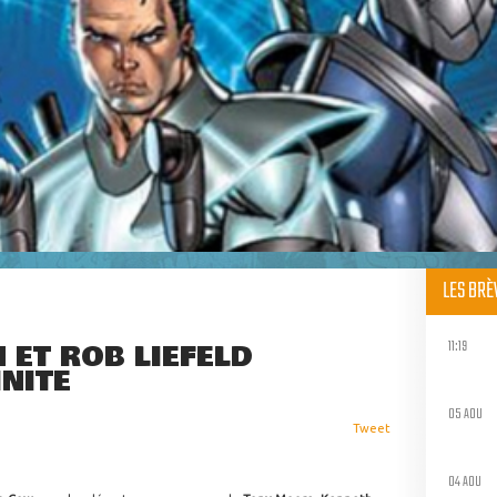
LES BR
11:19
 ET ROB LIEFELD
INITE
05 AOU
Tweet
04 AOU