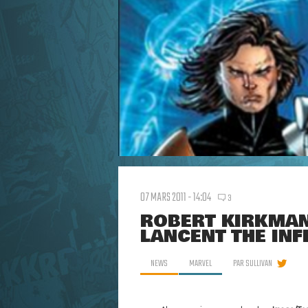
07 MARS 2011 - 14:04
3
ROBERT KIRKMAN
LANCENT THE INF
NEWS
MARVEL
PAR
SULLIVAN