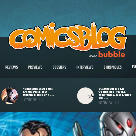
PL
REVIEWS
PREVIEWS
DOSSIERS
INTERVIEWS
CHRONIQUES
"CHAQUE AUTEUR
L'AMOUR ET LA
S'INSPIRE DU
VERMINE : WILL
MONDE RÉEL" : ...
MCPHAIL, OU L'ART
DE ...
INTERVIEW
1
INTERVIEW
1