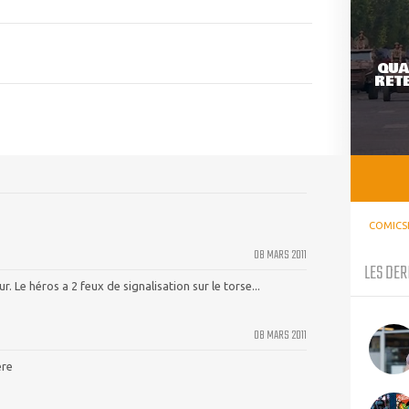
QUA
RETE
COMICS
08 MARS 2011
LES DER
r. Le héros a 2 feux de signalisation sur le torse...
08 MARS 2011
ère