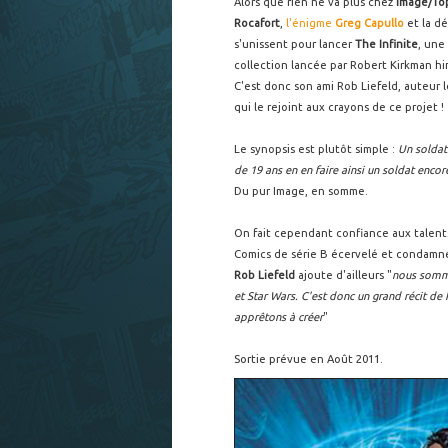
Alors que rien ne va plus chez
Image/To
Rocafort
,
l'énigme
Greg Capullo
et la d
s'unissent pour lancer
The Infinite
, une
collection lancée par Robert Kirkman hi
C'est donc son ami Rob Liefeld, auteur l
qui le rejoint aux crayons de ce projet !
Le synopsis est plutôt simple :
Un soldat
de 19 ans en en faire ainsi un soldat enco
Du pur Image, en somme.
On fait cependant confiance aux talent
Comics de série B écervelé et condamné
Rob Liefeld
ajoute d'ailleurs "
nous somme
et Star Wars. C'est donc un grand récit d
apprêtons à créer
"
Sortie prévue en Août 2011.