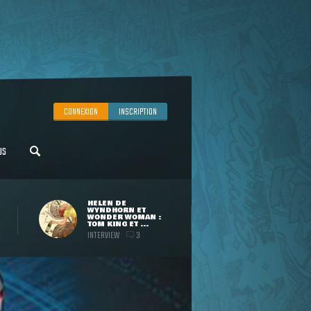
CONNEXION
INSCRIPTION
US
HELEN DE
WYNDHORN ET
WONDER WOMAN :
TOM KING ET ...
INTERVIEW
3