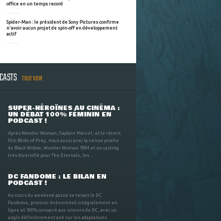
office en un temps record
Spider-Man : le président de Sony Pictures confirme
n'avoir aucun projet de spin-off en développement
actif
DCASTS
TOUT VOIR
SUPER-HÉROÏNES AU CINÉMA :
UN DÉBAT 100% FÉMININ EN
PODCAST !
Après Wonder Woman, Captain Marvel, et le récent
film Birds of Prey, mais aussi avec la venue proche
de Black Widow, Wonder Woman 1984 et un casting
très diversifié pour The Eternals, les ...
DC FANDOME : LE BILAN EN
PODCAST !
Au cours du weekend passé se tenait le DC
Fandome, premier évènement intégralement en
ligne et 100% consacré aux univers de DC, avec un
angle définitivement axé sur les adaptations