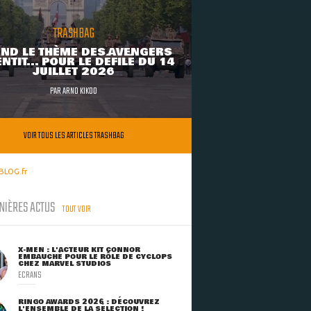
TRASHBAG
ND LE THÈME DES AVENGERS
NTIT... POUR LE DÉFILÉ DU 14
JUILLET 2026
PAR
ARNO KIKOO
VOIR TOUS LES ARTICLES TRASHBAG
BLOG.fr
NIÈRES ACTUS
TOUT VOIR
X-MEN : L'ACTEUR KIT CONNOR
EMBAUCHÉ POUR LE RÔLE DE CYCLOPS
CHEZ MARVEL STUDIOS
ECRANS
RINGO AWARDS 2026 : DÉCOUVREZ
L'ENSEMBLE DE LA SÉLECTION !