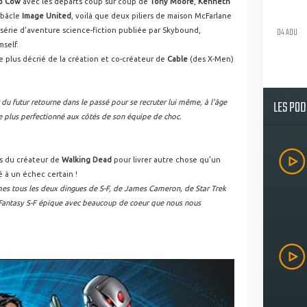
p Cow
avec les départs coup sur coup de
Tony Moore
,
Kenneth
ébâcle
Image United
, voilà que deux piliers de maison McFarlane
04 AOU
 série d'aventure science-fiction publiée par Skybound,
mself.
e plus décrié de la création et co-créateur de
Cable
(des X-Men)
LES PO
 du futur retourne dans le passé pour se recruter lui même, à l'âge
re plus perfectionné aux côtés de son équipe de choc.
s du créateur de
Walking Dead
pour livrer autre chose qu'un
 à un échec certain !
s tous les deux dingues de S-F, de James Cameron, de Star Trek
e Fantasy S-F épique avec beaucoup de coeur que nous nous