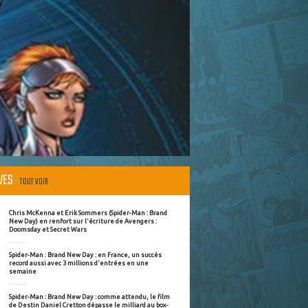
ÈVES
TOUT VOIR
Chris McKenna et Erik Sommers (Spider-Man : Brand
New Day) en renfort sur l'écriture de Avengers :
Doomsday et Secret Wars
Spider-Man : Brand New Day : en France, un succès
record aussi avec 3 millions d'entrées en une
semaine
Spider-Man : Brand New Day : comme attendu, le film
de Destin Daniel Cretton dépasse le milliard au box-