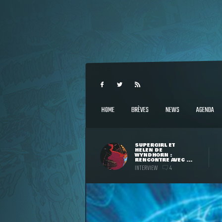
HOME
BRÈVES
NEWS
AGENDA
SUPERGIRL ET
HELEN DE
WYNDHORN :
RENCONTRE AVEC ...
INTERVIEW
4