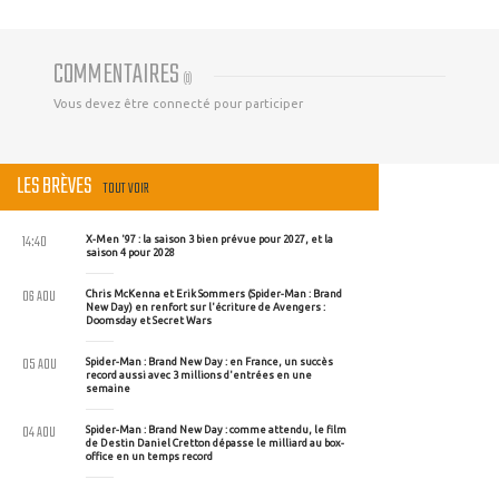
COMMENTAIRES
(
0
)
Vous devez être connecté pour participer
LES BRÈVES
TOUT VOIR
14:40
X-Men '97 : la saison 3 bien prévue pour 2027, et la
saison 4 pour 2028
06 AOU
Chris McKenna et Erik Sommers (Spider-Man : Brand
New Day) en renfort sur l'écriture de Avengers :
Doomsday et Secret Wars
05 AOU
Spider-Man : Brand New Day : en France, un succès
record aussi avec 3 millions d'entrées en une
semaine
04 AOU
Spider-Man : Brand New Day : comme attendu, le film
de Destin Daniel Cretton dépasse le milliard au box-
office en un temps record