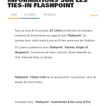
INFORMATIONS SUR LES
TIES-IN FLASHPOINT
NEWS
DC COMICS
PAR
WOULFO
Tweet
Tout au long de la journée,
DC Comics
va dévoiler les équipes
créatives de 8 mini-séries en rapport avec
Flashpoint
. On
tiendra donc cette news à jour au fil des annonces de l'éditeur.
DC Comics commence avec
Flashpoint : Batman, Knight of
Vengeance
. Couverture de Dave Johnson. Brian Azzarello au
récit. Eduardo Risso au dessin.
Flashpoint : Citizen Cold
est le second titre. Couverture, récit et
dessin de Scott Kolins.
Troisième titre :
Flashpoint : Deathstroke & the cruse of the