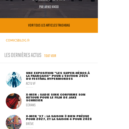
PAR
ARNO KIKOO
VOIR TOUS LES ARTICLES TRASHBAG
COMICSBLOG.fr
LES DERNIÈRES ACTUS
TOUT VOIR
UNE EXPOSITION "LES SUPER-HÉROS À
LA FRANÇAISE" POUR L'ÉDITION 2026
DU FESTIVAL HYPERMONDES
ACTU VF
X-MEN : SADIE SINK CONFIRME SON
RETOUR POUR LE FILM DE JAKE
SCHREIER
ECRANS
X-MEN '97 : LA SAISON 3 BIEN PRÉVUE
POUR 2027, ET LA SAISON 4 POUR 2028
BRÈVE