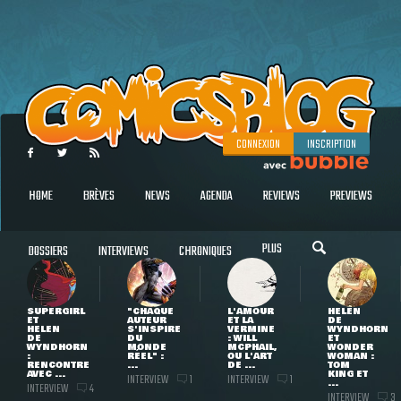
CONNEXION
INSCRIPTION
HOME
BRÈVES
NEWS
AGENDA
REVIEWS
PREVIEWS
PLUS
DOSSIERS
INTERVIEWS
CHRONIQUES
SUPERGIRL
"CHAQUE
L'AMOUR
HELEN
ET
AUTEUR
ET LA
DE
HELEN
S'INSPIRE
VERMINE
WYNDHORN
DE
DU
: WILL
ET
WYNDHORN
MONDE
MCPHAIL,
WONDER
:
RÉEL" :
OU L'ART
WOMAN :
RENCONTRE
...
DE ...
TOM
AVEC ...
KING ET
INTERVIEW
INTERVIEW
1
1
...
INTERVIEW
4
INTERVIEW
3