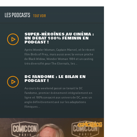
LES PODCASTS
TOUT VOIR
SUPER-HÉROÏNES AU CINÉMA :
UN DÉBAT 100% FÉMININ EN
PODCAST !
Après Wonder Woman, Captain Marvel, et le récent
film Birds of Prey, mais aussi avec la venue proche
de Black Widow, Wonder Woman 1984 et un casting
très diversifié pour The Eternals, les ...
DC FANDOME : LE BILAN EN
PODCAST !
Au cours du weekend passé se tenait le DC
Fandome, premier évènement intégralement en
ligne et 100% consacré aux univers de DC, avec un
angle définitivement axé sur les adaptations
filmiques ...