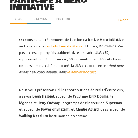
PARTICIPE À HERO
INITIATIVE
NEWS
DC COMICS
PAR
ALFRO
Tweet
On vous parlait récemment de l'action caritative
Hero Initiative
au travers de la
contribution de Marvel
. Et bien,
DC Comics
n'est
pas en reste puisqu'ils publient dans ce cadre
JLA #50
,
reprennant le même principe, 50 dessinateurs différents faisant
un dessin sur un thème donné, la
JLA
en l'occurence (
dont nous
avons beaucoup débattu dans
le dernier podcast
).
Nous vous présentons ici les contributions de trois d'entre eux,
à savoir
Dean Haspiel
, auteur de l'acclamé
Billy Dogma
, le
légendaire
Jerry Ordway
, longtemps dessinateur de
Superman
et auteur de
Power of Shazam!
, et
Charlie Adlard
, dessinateur de
Walking Dead
. Du beau monde en somme.