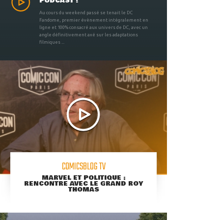
PODCAST !
Au cours du weekend passé se tenait le DC
Fandome, premier évènement intégralement en
ligne et 100% consacré aux univers de DC, avec un
angle définitivement axé sur les adaptations
filmiques ...
COMICSBLOG TV
MARVEL ET POLITIQUE :
RENCONTRE AVEC LE GRAND ROY
THOMAS