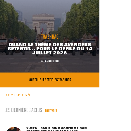
TRASHBAG
QUAND LE THÈME DES AVENGERS
RETENTIT... POUR LE DÉFILÉ DU 14
JUILLET 2026
PAR
ARNO KIKOO
VOIR TOUS LES ARTICLES TRASHBAG
COMICSBLOG.fr
LES DERNIÈRES ACTUS
TOUT VOIR
X-MEN : SADIE SINK CONFIRME SON