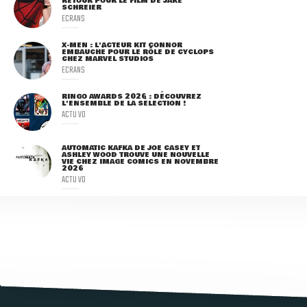
RETOUR POUR LE FILM DE JAKE
SCHREIER
ECRANS
X-MEN : L'ACTEUR KIT CONNOR
EMBAUCHÉ POUR LE RÔLE DE CYCLOPS
CHEZ MARVEL STUDIOS
ECRANS
RINGO AWARDS 2026 : DÉCOUVREZ
L'ENSEMBLE DE LA SÉLECTION !
ACTU VO
AUTOMATIC KAFKA DE JOE CASEY ET
ASHLEY WOOD TROUVE UNE NOUVELLE
VIE CHEZ IMAGE COMICS EN NOVEMBRE
2026
ACTU VO