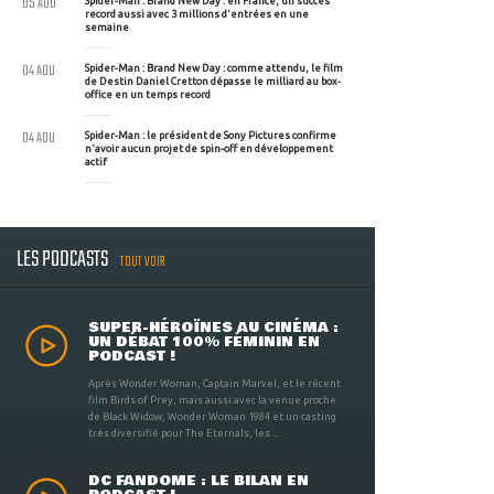
05 AOU
Spider-Man : Brand New Day : en France, un succès
record aussi avec 3 millions d'entrées en une
semaine
04 AOU
Spider-Man : Brand New Day : comme attendu, le film
de Destin Daniel Cretton dépasse le milliard au box-
office en un temps record
04 AOU
Spider-Man : le président de Sony Pictures confirme
n'avoir aucun projet de spin-off en développement
actif
LES PODCASTS
TOUT VOIR
SUPER-HÉROÏNES AU CINÉMA :
UN DÉBAT 100% FÉMININ EN
PODCAST !
Après Wonder Woman, Captain Marvel, et le récent
film Birds of Prey, mais aussi avec la venue proche
de Black Widow, Wonder Woman 1984 et un casting
très diversifié pour The Eternals, les ...
DC FANDOME : LE BILAN EN