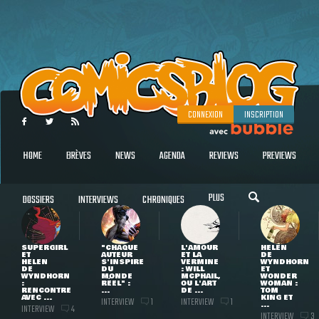
CONNEXION
INSCRIPTION
HOME
BRÈVES
NEWS
AGENDA
REVIEWS
PREVIEWS
PLUS
DOSSIERS
INTERVIEWS
CHRONIQUES
SUPERGIRL
"CHAQUE
L'AMOUR
HELEN
ET
AUTEUR
ET LA
DE
HELEN
S'INSPIRE
VERMINE
WYNDHORN
DE
DU
: WILL
ET
WYNDHORN
MONDE
MCPHAIL,
WONDER
:
RÉEL" :
OU L'ART
WOMAN :
RENCONTRE
...
DE ...
TOM
AVEC ...
KING ET
INTERVIEW
INTERVIEW
1
1
...
INTERVIEW
4
INTERVIEW
3