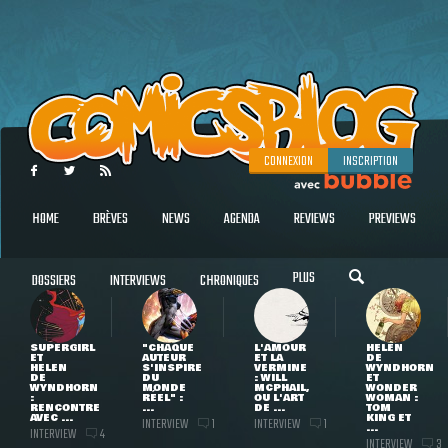
CONNEXION
INSCRIPTION
HOME
BRÈVES
NEWS
AGENDA
REVIEWS
PREVIEWS
PLUS
DOSSIERS
INTERVIEWS
CHRONIQUES
SUPERGIRL
"CHAQUE
L'AMOUR
HELEN
ET
AUTEUR
ET LA
DE
HELEN
S'INSPIRE
VERMINE
WYNDHORN
DE
DU
: WILL
ET
WYNDHORN
MONDE
MCPHAIL,
WONDER
:
RÉEL" :
OU L'ART
WOMAN :
RENCONTRE
...
DE ...
TOM
AVEC ...
KING ET
INTERVIEW
INTERVIEW
1
1
...
INTERVIEW
4
INTERVIEW
3