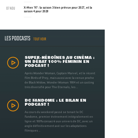
07 AOU
X-Men '97 : la saison 3 bien prévue pour 2027, et la
saison 4 pour 2028
LES PODCASTS
TOUT VOIR
SUPER-HÉROÏNES AU CINÉMA :
UN DÉBAT 100% FÉMININ EN
PODCAST !
Après Wonder Woman, Captain Marvel, et le récent
film Birds of Prey, mais aussi avec la venue proche
de Black Widow, Wonder Woman 1984 et un casting
très diversifié pour The Eternals, les ...
DC FANDOME : LE BILAN EN
PODCAST !
Au cours du weekend passé se tenait le DC
Fandome, premier évènement intégralement en
ligne et 100% consacré aux univers de DC, avec un
angle définitivement axé sur les adaptations
filmiques ...