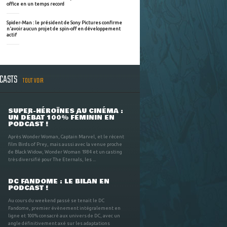
office en un temps record
Spider-Man : le président de Sony Pictures confirme
n'avoir aucun projet de spin-off en développement
actif
DCASTS
TOUT VOIR
SUPER-HÉROÏNES AU CINÉMA :
UN DÉBAT 100% FÉMININ EN
PODCAST !
Après Wonder Woman, Captain Marvel, et le récent
film Birds of Prey, mais aussi avec la venue proche
de Black Widow, Wonder Woman 1984 et un casting
très diversifié pour The Eternals, les ...
DC FANDOME : LE BILAN EN
PODCAST !
Au cours du weekend passé se tenait le DC
Fandome, premier évènement intégralement en
ligne et 100% consacré aux univers de DC, avec un
angle définitivement axé sur les adaptations