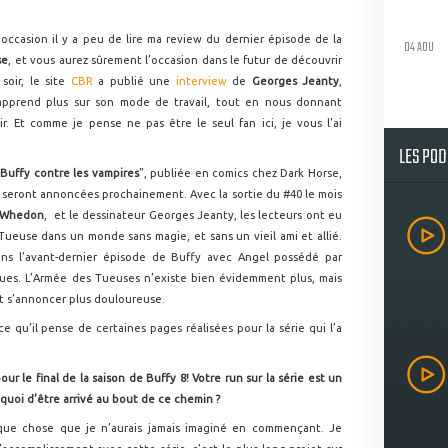
occasion il y a peu de lire ma review du dernier épisode de la
04 AOU
se
, et vous aurez sûrement l’occasion dans le futur de découvrir
soir, le site
CBR
a publié une
interview
de
Georges Jeanty
,
 apprend plus sur son mode de travail, tout en nous donnant
ir. Et comme je pense ne pas être le seul fan ici, je vous l’ai
LES PO
Buffy contre les vampires
”, publiée en comics chez Dark Horse,
, seront annoncées prochainement. Avec la sortie du #40 le mois
 Whedon
, et le dessinateur Georges Jeanty, les lecteurs ont eu
Tueuse dans un monde sans magie, et sans un vieil ami et allié.
ns l’avant-dernier épisode de Buffy avec Angel possédé par
ues. L’Armée des Tueuses n’existe bien évidemment plus, mais
ait s’annoncer plus douloureuse.
 qu’il pense de certaines pages réalisées pour la série qui l’a
ur le final de la saison de Buffy 8! Votre run sur la série est un
 quoi d’être arrivé au bout de ce chemin ?
que chose que je n’aurais jamais imaginé en commençant. Je