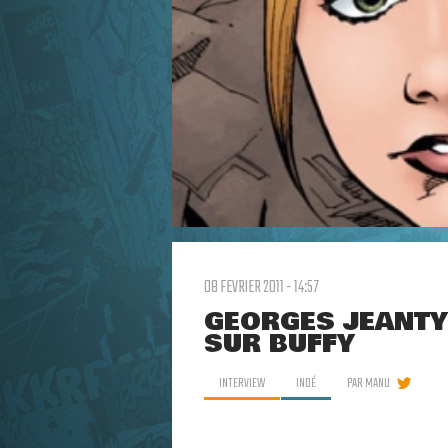
08 FEVRIER 2011 - 14:57
GEORGES JEANTY 
SUR BUFFY
INTERVIEW
INDÉ
PAR
MANU