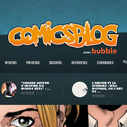
PL
REVIEWS
PREVIEWS
DOSSIERS
INTERVIEWS
CHRONIQUES
"CHAQUE AUTEUR
L'AMOUR ET LA
S'INSPIRE DU
VERMINE : WILL
MONDE RÉEL" : ...
MCPHAIL, OU L'ART
DE ...
INTERVIEW
1
INTERVIEW
1