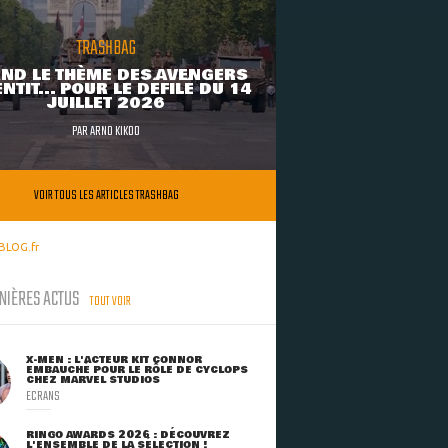
TRASHBAG
ND LE THÈME DES AVENGERS
NTIT... POUR LE DÉFILÉ DU 14
JUILLET 2026
PAR
ARNO KIKOO
VOIR TOUS LES ARTICLES TRASHBAG
BLOG.fr
NIÈRES ACTUS
TOUT VOIR
X-MEN : L'ACTEUR KIT CONNOR
EMBAUCHÉ POUR LE RÔLE DE CYCLOPS
CHEZ MARVEL STUDIOS
ECRANS
RINGO AWARDS 2026 : DÉCOUVREZ
L'ENSEMBLE DE LA SÉLECTION !