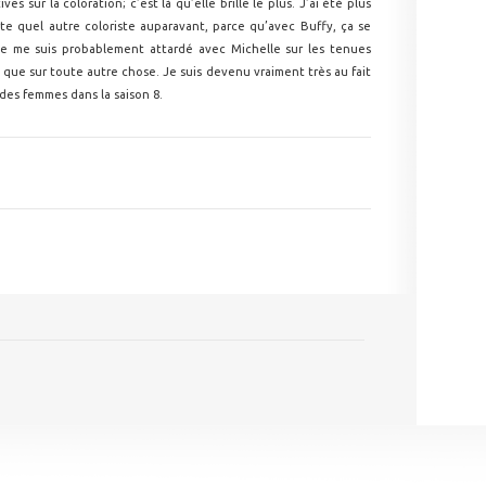
es sur la coloration; c’est là qu’elle brille le plus. J’ai été plus
te quel autre coloriste auparavant, parce qu’avec Buffy, ça se
 Je me suis probablement attardé avec Michelle sur les tenues
us que sur toute autre chose. Je suis devenu vraiment très au fait
des femmes dans la saison 8.