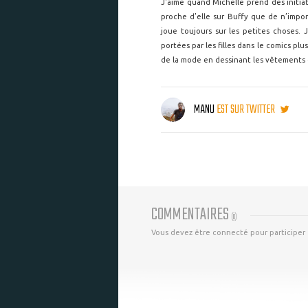
J'aime quand Michelle prend des initiativ
proche d’elle sur Buffy que de n’impor
joue toujours sur les petites choses.
portées par les filles dans le comics pl
de la mode en dessinant les vêtements 
MANU
EST SUR TWITTER
COMMENTAIRES
(
0
)
Vous devez être connecté pour participer