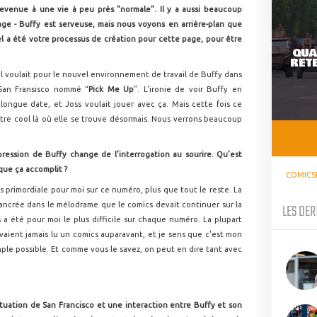
evenue à une vie à peu près "normale". Il y a aussi beaucoup
ge - Buffy est serveuse, mais nous voyons en arrière-plan que
el a été votre processus de création pour cette page, pour être
QUA
RETE
’il voulait pour le nouvel environnement de travail de Buffy dans
e San Fransisco nommé “
Pick Me Up
”. L’ironie de voir Buffy en
ongue date, et Joss voulait jouer avec ça. Mais cette fois ce
 être cool là où elle se trouve désormais. Nous verrons beaucoup
pression de Buffy change de l’interrogation au sourire. Qu’est
 que ça accomplit ?
COMICS
s primordiale pour moi sur ce numéro, plus que tout le reste. La
 ancrée dans le mélodrame que le comics devait continuer sur la
LES DER
 a été pour moi le plus difficile sur chaque numéro. La plupart
vaient jamais lu un comics auparavant, et je sens que c'est mon
imple possible. Et comme vous le savez, on peut en dire tant avec
ituation de San Francisco et une interaction entre Buffy et son