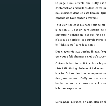
La page 2 nous révèle que Buffy est r
d'informations emballées dans cette pa
nous sommes dans un café-librairie. Qu
capable de tout capter à travers ?
Tout vient de Joss. Il a noté tout ce qu
la saison 9. C’est un café-librairie d
serveuse n’échappera pas aux fans de l
n’est pas si terrible, ça pourrait même
le “Pick Me Up” dans la saison 9.
Des crayonnés aux dessins finaux, l’ex
qui vous a fait changer ça, et qu’est-ce
Obtenir le bon ton a été la chose la plu
série télé était globalement tellement
lancée. Obtenir les bonnes expressions
des gens qui lisent Buffy en comics n’a
boulot de rendre la transition la plus s
la bonne expression.
Sur la page suivante, on a un plan de s