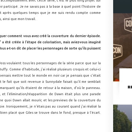
accomplissement avec cette série, c’est le plus long projet sur
voir participé. Je ne savais pas à la base à quel point l’histoire de
ent après quelques temps que je me suis rendu compte comme
, ainsi que mon travail.
iquer comment vous avez créé la couverture du dernier épisode.
” a été créée à l’étape de colorisation, mais aviez-vous imaginé
ous a-t-on dit de placer les personnages de sorte qu’ils puissent
Joss voulaient tous les personnages de la série parce que sur la
Buffy. Comme d’habitude, j’ai réalisé plusieurs croquis et celui-ci
 pensais mettre tout le monde en noir car je pensais que c’était
t le fait que soit revenue à Sunnydale faisait qu’il me semblait
R
marquant qu’ils étaient de retour à la maison, d’où le panneau.
, et l’élimination/réapparition de Dawn était plus une parade
mme quoi Dawn allait mourir, et les previews de la couverture du
e. Ironiquement, je n’étais pas au courant quand j’ai réalisé la
ien placé que Giles se trouve dans le fond, presque à l’écart.