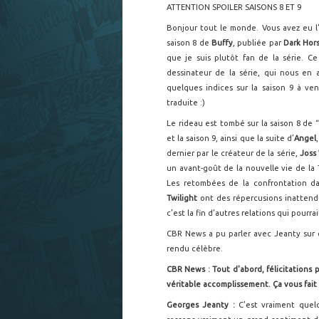
ATTENTION SPOILER SAISONS 8 ET 9
Bonjour tout le monde. Vous avez eu l’
saison 8 de
Buffy
, publiée par
Dark Hor
que je suis plutôt fan de la série. Ce 
dessinateur de la série, qui nous en
quelques indices sur la saison 9 à ven
traduite :)
Le rideau est tombé sur la saison 8 de “
et la saison 9, ainsi que la suite d’
Angel
dernier par le créateur de la série,
Joss
un avant-goût de la nouvelle vie de la 
Les retombées de la confrontation da
Twilight
ont des répercusions inattend
c’est la fin d’autres relations qui pourr
CBR News a pu parler avec Jeanty sur ce
rendu célèbre.
CBR News : Tout d'abord, félicitations po
véritable accomplissement. Ça vous fait
Georges Jeanty :
C’est vraiment quel