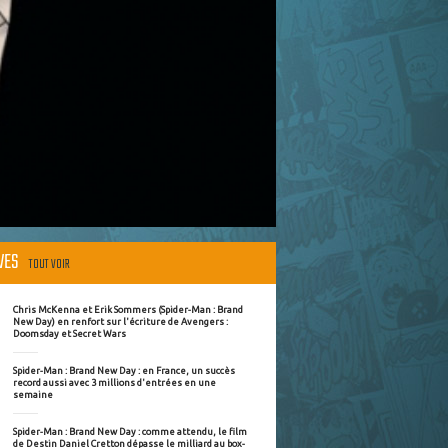
ÈVES
TOUT VOIR
Chris McKenna et Erik Sommers (Spider-Man : Brand
New Day) en renfort sur l'écriture de Avengers :
Doomsday et Secret Wars
Spider-Man : Brand New Day : en France, un succès
record aussi avec 3 millions d'entrées en une
semaine
Spider-Man : Brand New Day : comme attendu, le film
de Destin Daniel Cretton dépasse le milliard au box-