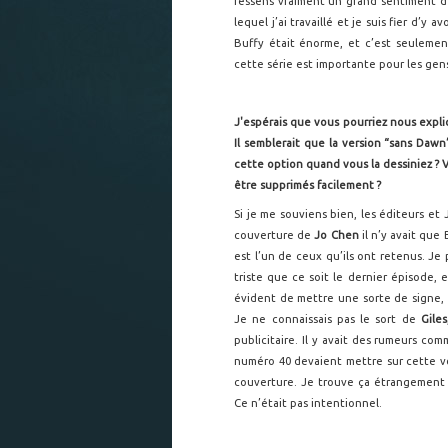
ressens vraiment un grand sentiment d’
lequel j’ai travaillé et je suis fier d’y a
Buffy était énorme, et c’est seulem
cette série est importante pour les gens
J'espérais que vous pourriez nous expl
Il semblerait que la version “sans Dawn
cette option quand vous la dessiniez ? V
être supprimés facilement ?
Si je me souviens bien, les éditeurs et 
couverture de
Jo Chen
il n’y avait que 
est l’un de ceux qu’ils ont retenus. Je
triste que ce soit le dernier épisode, e
évident de mettre une sorte de signe, 
Je ne connaissais pas le sort de
Giles
publicitaire. Il y avait des rumeurs co
numéro 40 devaient mettre sur cette voi
couverture. Je trouve ça étrangement b
Ce n’était pas intentionnel.