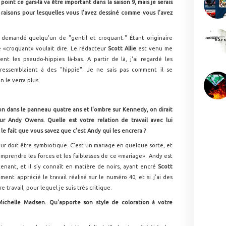
oint ce gars-là va être important dans la saison 9, mais je serais
s raisons pour lesquelles vous l’avez dessiné comme vous l’avez
a demandé quelqu'un de "gentil et croquant." Étant originaire
e «croquant» voulait dire. Le rédacteur
Scott Allie
est venu me
nt les pseudo-hippies là-bas. A partir de là, j'ai regardé les
ressemblaient à des "hippie". Je ne sais pas comment il se
n le verra plus.
on dans le panneau quatre ans et l'ombre sur Kennedy, on dirait
r Andy Owens. Quelle est votre relation de travail avec lui
 le fait que vous savez que c’est Andy qui les encrera ?
ur doit être symbiotique. C'est un mariage en quelque sorte, et
rendre les forces et les faiblesses de ce «mariage». Andy est
nant, et il s’y connaît en matière de noirs, ayant encré
Scott
ent apprécié le travail réalisé sur le numéro 40, et si j’ai des
 travail, pour lequel je suis très critique.
chelle Madsen. Qu'apporte son style de coloration à votre