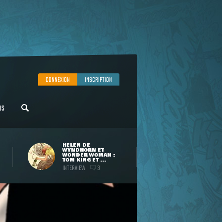
CONNEXION
INSCRIPTION
US
HELEN DE
WYNDHORN ET
WONDER WOMAN :
TOM KING ET ...
INTERVIEW
3