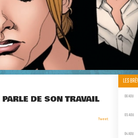
LES BR
06 AOU
PARLE DE SON TRAVAIL
05 AOU
Tweet
04 AOU