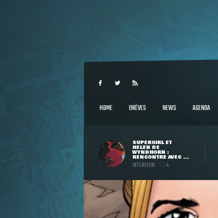
HOME
BRÈVES
NEWS
AGENDA
SUPERGIRL ET
HELEN DE
WYNDHORN :
RENCONTRE AVEC ...
INTERVIEW
4