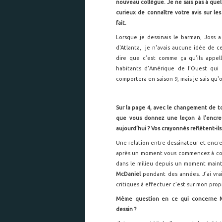
nouveau collègue. Je ne sais pas à quel p
curieux de connaître votre avis sur le
fait.
Lorsque je dessinais le barman, Joss 
d'Atlanta, je n'avais aucune idée de c
dire que c’est comme ça qu’ils appelle
habitants d’Amérique de l’Ouest qui 
comportera en saison 9, mais je sais qu'o
Sur la page 4, avec le changement de t
que vous donnez une leçon à l’encreu
aujourd’hui ? Vos crayonnés reflètent-ils
Une relation entre dessinateur et encre
après un moment vous commencez à comp
dans le milieu depuis un moment mainte
McDaniel
pendant des années. J’ai vraim
critiques à effectuer c’est sur mon propre
Même question en ce qui concerne Mi
dessin ?