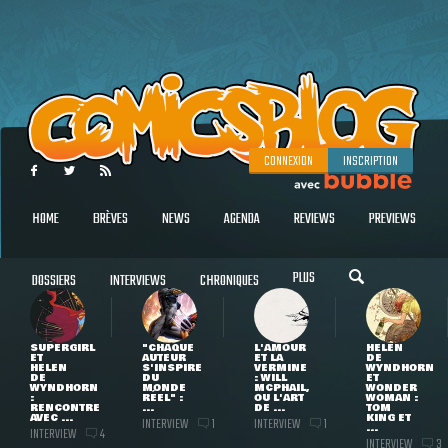
CONNEXION
INSCRIPTION
HOME
BRÈVES
NEWS
AGENDA
REVIEWS
PREVIEWS
PLUS
DOSSIERS
INTERVIEWS
CHRONIQUES
SUPERGIRL
"CHAQUE
L'AMOUR
HELEN
ET
AUTEUR
ET LA
DE
HELEN
S'INSPIRE
VERMINE
WYNDHORN
DE
DU
: WILL
ET
WYNDHORN
MONDE
MCPHAIL,
WONDER
:
RÉEL" :
OU L'ART
WOMAN :
RENCONTRE
...
DE ...
TOM
AVEC ...
KING ET
INTERVIEW
INTERVIEW
1
1
...
INTERVIEW
4
INTERVIEW
3