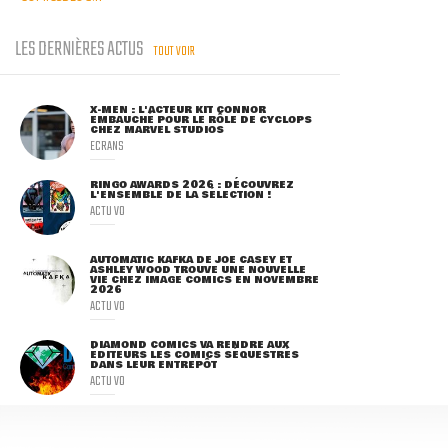
LES DERNIÈRES ACTUS
TOUT VOIR
X-MEN : L'ACTEUR KIT CONNOR
EMBAUCHÉ POUR LE RÔLE DE CYCLOPS
CHEZ MARVEL STUDIOS
ECRANS
RINGO AWARDS 2026 : DÉCOUVREZ
L'ENSEMBLE DE LA SÉLECTION !
ACTU VO
AUTOMATIC KAFKA DE JOE CASEY ET
ASHLEY WOOD TROUVE UNE NOUVELLE
VIE CHEZ IMAGE COMICS EN NOVEMBRE
2026
ACTU VO
DIAMOND COMICS VA RENDRE AUX
ÉDITEURS LES COMICS SÉQUESTRÉS
DANS LEUR ENTREPÔT
ACTU VO