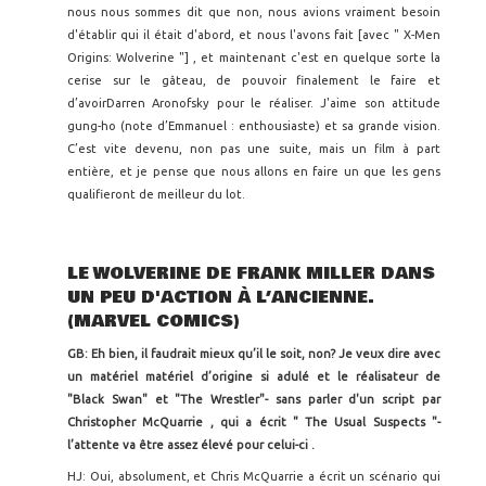
nous nous sommes dit que non, nous avions vraiment besoin
d'établir qui il était d'abord, et nous l'avons fait [avec " X-Men
Origins: Wolverine "] , et maintenant c'est en quelque sorte la
cerise sur le gâteau, de pouvoir finalement le faire et
d’avoirDarren Aronofsky pour le réaliser. J'aime son attitude
gung-ho (note d’Emmanuel : enthousiaste) et sa grande vision.
C’est vite devenu, non pas une suite, mais un film à part
entière, et je pense que nous allons en faire un que les gens
qualifieront de meilleur du lot.
LE WOLVERINE DE FRANK MILLER DANS
UN PEU D'ACTION À L’ANCIENNE.
(MARVEL COMICS)
GB: Eh bien, il faudrait mieux qu’il le soit, non? Je veux dire avec
un matériel matériel d’origine si adulé et le réalisateur de
"Black Swan" et "The Wrestler"- sans parler d'un script par
Christopher McQuarrie , qui a écrit " The Usual Suspects "-
l’attente va être assez élevé pour celui-ci .
HJ: Oui, absolument, et Chris McQuarrie a écrit un scénario qui