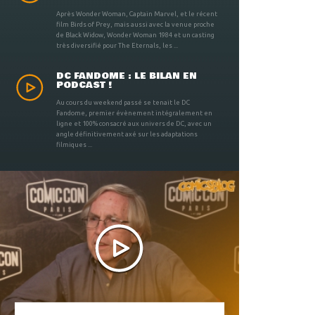
Après Wonder Woman, Captain Marvel, et le récent
film Birds of Prey, mais aussi avec la venue proche
de Black Widow, Wonder Woman 1984 et un casting
très diversifié pour The Eternals, les ...
DC FANDOME : LE BILAN EN
PODCAST !
Au cours du weekend passé se tenait le DC
Fandome, premier évènement intégralement en
ligne et 100% consacré aux univers de DC, avec un
angle définitivement axé sur les adaptations
filmiques ...