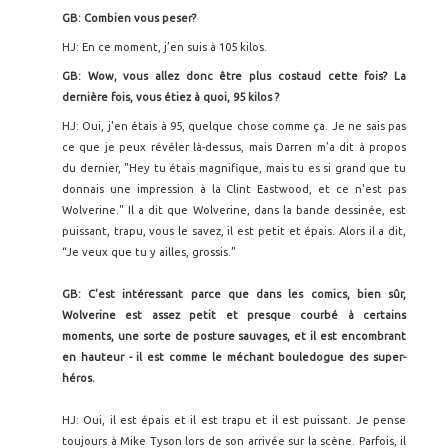
GB: Combien vous peser
?
HJ: En ce moment, j’en suis à 105 kilos.
GB: Wow, vous allez donc être plus costaud cette fois? La
dernière fois, vous étiez à quoi, 95 kilos ?
HJ: Oui, j'en étais à 95, quelque chose comme ça. Je ne sais pas
ce que je peux révéler là-dessus, mais Darren m’a dit à propos
du dernier, "Hey tu étais magnifique, mais tu es si grand que tu
donnais une impression à la Clint Eastwood, et ce n'est pas
Wolverine." Il a dit que Wolverine, dans la bande dessinée, est
puissant, trapu, vous le savez, il est petit et épais. Alors il a dit,
“Je veux que tu y ailles, grossis."
GB: C'est intéressant parce que dans les comics, bien sûr,
Wolverine est assez petit et presque courbé à certains
moments, une sorte de posture sauvages, et il est encombrant
en hauteur - il est comme le méchant bouledogue des super-
héros.
HJ: Oui, il est épais et il est trapu et il est puissant. Je pense
toujours à Mike Tyson lors de son arrivée sur la scène. Parfois, il