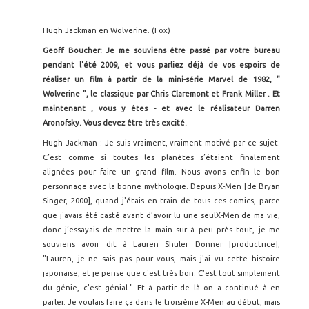
Hugh Jackman en Wolverine. (Fox)
Geoff Boucher: Je me souviens être passé par votre bureau
pendant l'été 2009, et vous parliez déjà de vos espoirs de
réaliser un film à partir de la mini-série Marvel de 1982, "
Wolverine ", le classique par Chris Claremont et Frank Miller . Et
maintenant , vous y êtes - et avec le réalisateur Darren
Aronofsky. Vous devez être très excité.
Hugh Jackman : Je suis vraiment, vraiment motivé par ce sujet.
C’est comme si toutes les planètes s’étaient finalement
alignées pour faire un grand film. Nous avons enfin le bon
personnage avec la bonne mythologie. Depuis X-Men [de Bryan
Singer, 2000], quand j'étais en train de tous ces comics, parce
que j'avais été casté avant d’avoir lu une seulX-Men de ma vie,
donc j’essayais de mettre la main sur à peu près tout, je me
souviens avoir dit à Lauren Shuler Donner [productrice],
"Lauren, je ne sais pas pour vous, mais j'ai vu cette histoire
japonaise, et je pense que c'est très bon. C'est tout simplement
du génie, c'est génial." Et à partir de là on a continué à en
parler. Je voulais faire ça dans le troisième X-Men au début, mais