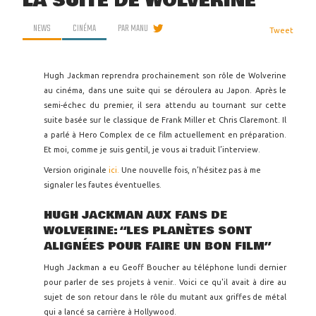
LA SUITE DE WOLVERINE
NEWS
CINÉMA
PAR
MANU
Tweet
Hugh Jackman reprendra prochainement son rôle de Wolverine
au cinéma, dans une suite qui se déroulera au Japon. Après le
semi-échec du premier, il sera attendu au tournant sur cette
suite basée sur le classique de Frank Miller et Chris Claremont. Il
a parlé à Hero Complex de ce film actuellement en préparation.
Et moi, comme je suis gentil, je vous ai traduit l’interview.
Version originale
ici.
Une nouvelle fois, n’hésitez pas à me
signaler les fautes éventuelles.
HUGH JACKMAN AUX FANS DE
WOLVERINE: “LES PLANÈTES SONT
ALIGNÉES POUR FAIRE UN BON FILM”
Hugh Jackman a eu Geoff Boucher au téléphone lundi dernier
pour parler de ses projets à venir.. Voici ce qu'il avait à dire au
sujet de son retour dans le rôle du mutant aux griffes de métal
qui a lancé sa carrière à Hollywood.