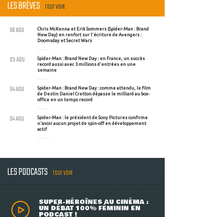
LES BRÈVES
TOUT VOIR
06 AOU
Chris McKenna et Erik Sommers (Spider-Man : Brand
New Day) en renfort sur l'écriture de Avengers :
Doomsday et Secret Wars
05 AOU
Spider-Man : Brand New Day : en France, un succès
record aussi avec 3 millions d'entrées en une
semaine
04 AOU
Spider-Man : Brand New Day : comme attendu, le film
de Destin Daniel Cretton dépasse le milliard au box-
office en un temps record
04 AOU
Spider-Man : le président de Sony Pictures confirme
n'avoir aucun projet de spin-off en développement
actif
LES PODCASTS
TOUT VOIR
SUPER-HÉROÏNES AU CINÉMA :
UN DÉBAT 100% FÉMININ EN
PODCAST !