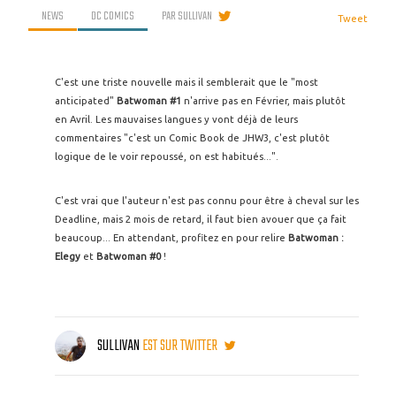
NEWS
DC COMICS
PAR
SULLIVAN
Tweet
C'est une triste nouvelle mais il semblerait que le "most
anticipated"
Batwoman
#1
n'arrive pas en Février, mais plutôt
en Avril. Les mauvaises langues y vont déjà de leurs
commentaires "c'est un Comic Book de JHW3, c'est plutôt
logique de le voir repoussé, on est habitués...".
C'est vrai que l'auteur n'est pas connu pour être à cheval sur les
Deadline, mais 2 mois de retard, il faut bien avouer que ça fait
beaucoup...
En attendant, profitez en pour relire
Batwoman :
Elegy
et
Batwoman #0
!
SULLIVAN
EST SUR TWITTER