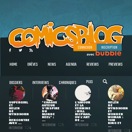
CONNEXION
INSCRIPTION
HOME
BRÈVES
NEWS
AGENDA
REVIEWS
PREVIEWS
PLUS
DOSSIERS
INTERVIEWS
CHRONIQUES
SUPERGIRL
"CHAQUE
L'AMOUR
HELEN
ET
AUTEUR
ET LA
DE
HELEN
S'INSPIRE
VERMINE
WYNDHORN
DE
DU
: WILL
ET
WYNDHORN
MONDE
MCPHAIL,
WONDER
:
RÉEL" :
OU L'ART
WOMAN :
RENCONTRE
...
DE ...
TOM
AVEC ...
KING ET
INTERVIEW
INTERVIEW
1
1
...
INTERVIEW
4
INTERVIEW
3