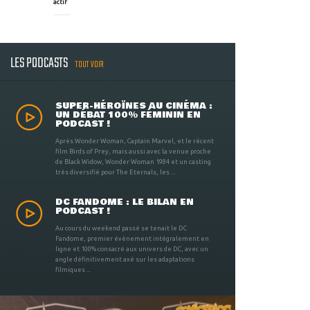
actif
LES PODCASTS
TOUT VOIR
SUPER-HÉROÏNES AU CINÉMA :
UN DÉBAT 100% FÉMININ EN
PODCAST !
Après Wonder Woman, Captain Marvel, et le récent
film Birds of Prey, mais aussi avec la venue proche
de Black Widow, Wonder Woman 1984 et un casting
très diversifié pour The Eternals, les ...
DC FANDOME : LE BILAN EN
PODCAST !
Au cours du weekend passé se tenait le DC
Fandome, premier évènement intégralement en
ligne et 100% consacré aux univers de DC, avec un
angle définitivement axé sur les adaptations
filmiques ...