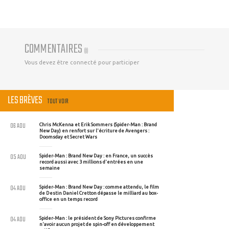
COMMENTAIRES
(
0
)
Vous devez être connecté pour participer
LES BRÈVES
TOUT VOIR
06 AOU
Chris McKenna et Erik Sommers (Spider-Man : Brand
New Day) en renfort sur l'écriture de Avengers :
Doomsday et Secret Wars
05 AOU
Spider-Man : Brand New Day : en France, un succès
record aussi avec 3 millions d'entrées en une
semaine
04 AOU
Spider-Man : Brand New Day : comme attendu, le film
de Destin Daniel Cretton dépasse le milliard au box-
office en un temps record
04 AOU
Spider-Man : le président de Sony Pictures confirme
n'avoir aucun projet de spin-off en développement