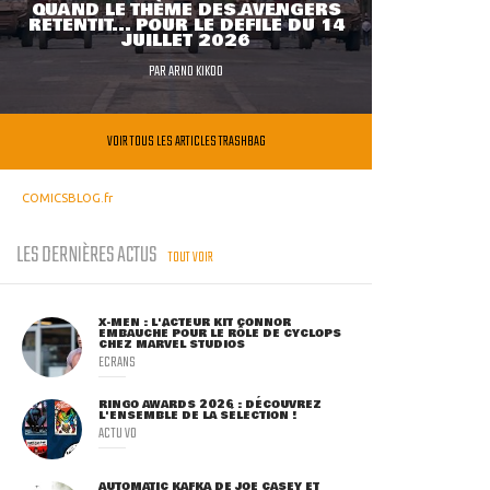
QUAND LE THÈME DES AVENGERS
RETENTIT... POUR LE DÉFILÉ DU 14
JUILLET 2026
PAR
ARNO KIKOO
VOIR TOUS LES ARTICLES TRASHBAG
COMICSBLOG.fr
LES DERNIÈRES ACTUS
TOUT VOIR
X-MEN : L'ACTEUR KIT CONNOR
EMBAUCHÉ POUR LE RÔLE DE CYCLOPS
CHEZ MARVEL STUDIOS
ECRANS
RINGO AWARDS 2026 : DÉCOUVREZ
L'ENSEMBLE DE LA SÉLECTION !
ACTU VO
AUTOMATIC KAFKA DE JOE CASEY ET