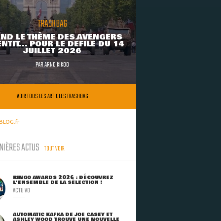
TRASHBAG
ND LE THÈME DES AVENGERS
NTIT... POUR LE DÉFILÉ DU 14
JUILLET 2026
PAR
ARNO KIKOO
VOIR TOUS LES ARTICLES TRASHBAG
BLOG.fr
NIÈRES ACTUS
TOUT VOIR
RINGO AWARDS 2026 : DÉCOUVREZ
L'ENSEMBLE DE LA SÉLECTION !
ACTU VO
AUTOMATIC KAFKA DE JOE CASEY ET
ASHLEY WOOD TROUVE UNE NOUVELLE