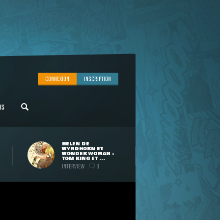
CONNEXION
INSCRIPTION
US
HELEN DE
WYNDHORN ET
WONDER WOMAN :
TOM KING ET ...
INTERVIEW
3