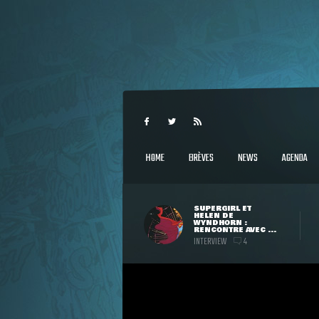
HOME
BRÈVES
NEWS
AGENDA
SUPERGIRL ET
HELEN DE
WYNDHORN :
RENCONTRE AVEC ...
INTERVIEW
4