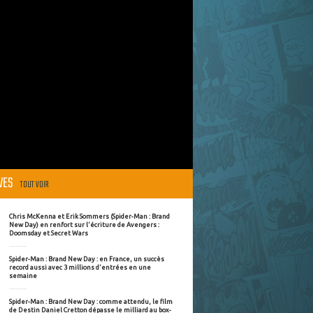
ÈVES
TOUT VOIR
Chris McKenna et Erik Sommers (Spider-Man : Brand
New Day) en renfort sur l'écriture de Avengers :
Doomsday et Secret Wars
Spider-Man : Brand New Day : en France, un succès
record aussi avec 3 millions d'entrées en une
semaine
Spider-Man : Brand New Day : comme attendu, le film
de Destin Daniel Cretton dépasse le milliard au box-