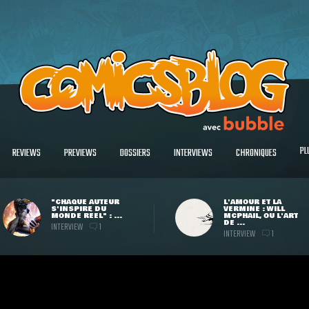
PL
REVIEWS
PREVIEWS
DOSSIERS
INTERVIEWS
CHRONIQUES
"CHAQUE AUTEUR
L'AMOUR ET LA
S'INSPIRE DU
VERMINE : WILL
MONDE RÉEL" : ...
MCPHAIL, OU L'ART
DE ...
INTERVIEW
1
INTERVIEW
1