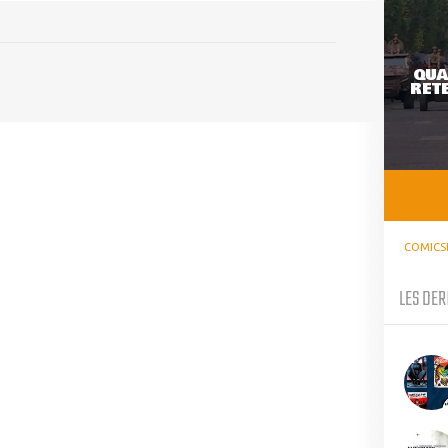
QUA
RETE
COMICS
LES DER