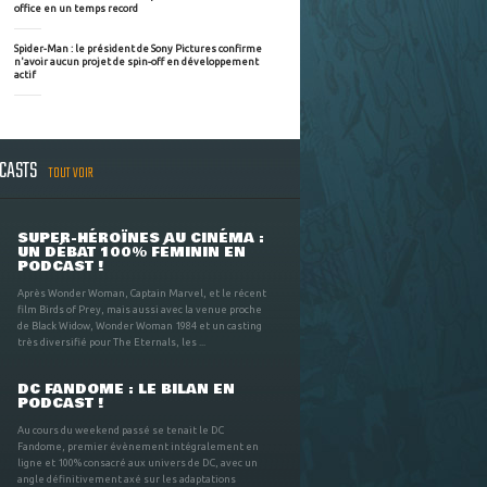
office en un temps record
Spider-Man : le président de Sony Pictures confirme
n'avoir aucun projet de spin-off en développement
actif
DCASTS
TOUT VOIR
SUPER-HÉROÏNES AU CINÉMA :
UN DÉBAT 100% FÉMININ EN
PODCAST !
Après Wonder Woman, Captain Marvel, et le récent
film Birds of Prey, mais aussi avec la venue proche
de Black Widow, Wonder Woman 1984 et un casting
très diversifié pour The Eternals, les ...
DC FANDOME : LE BILAN EN
PODCAST !
Au cours du weekend passé se tenait le DC
Fandome, premier évènement intégralement en
ligne et 100% consacré aux univers de DC, avec un
angle définitivement axé sur les adaptations