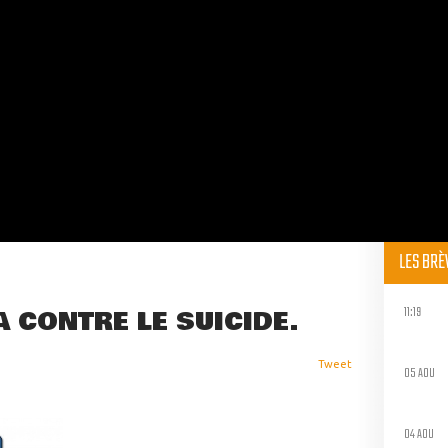
LES BR
11:19
 CONTRE LE SUICIDE.
Tweet
05 AOU
04 AOU