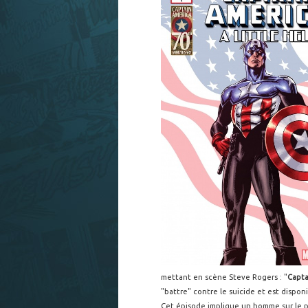
mettant en scène Steve Rogers : "
Capta
"battre" contre le suicide et est dispon
Cet épisode implique un homme sur le p