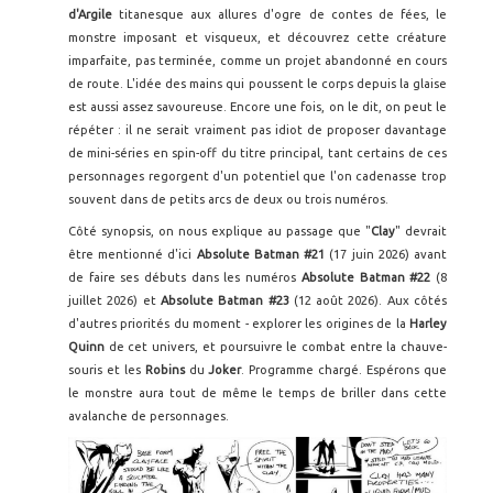
d'Argile
titanesque aux allures d'ogre de contes de fées, le
monstre imposant et visqueux, et découvrez cette créature
imparfaite, pas terminée, comme un projet abandonné en cours
de route. L'idée des mains qui poussent le corps depuis la glaise
est aussi assez savoureuse. Encore une fois, on le dit, on peut le
répéter : il ne serait vraiment pas idiot de proposer davantage
de mini-séries en spin-off du titre principal, tant certains de ces
personnages regorgent d'un potentiel que l'on cadenasse trop
souvent dans de petits arcs de deux ou trois numéros.
Côté synopsis, on nous explique au passage que "
Clay
" devrait
être mentionné d'ici
Absolute Batman #21
(17 juin 2026) avant
de faire ses débuts dans les numéros
Absolute Batman #22
(8
juillet 2026) et
Absolute Batman #23
(12 août 2026). Aux côtés
d'autres priorités du moment - explorer les origines de la
Harley
Quinn
de cet univers, et poursuivre le combat entre la chauve-
souris et les
Robins
du
Joker
. Programme chargé. Espérons que
le monstre aura tout de même le temps de briller dans cette
avalanche de personnages.