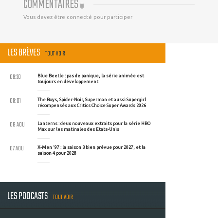
COMMENTAIRES
(
0
)
Vous devez être connecté pour participer
LES BRÈVES
TOUT VOIR
09:20
Blue Beetle : pas de panique, la série animée est
toujours en développement.
09:01
The Boys, Spider-Noir, Superman et aussi Supergirl
récompensés aux Critics Choice Super Awards 2026
08 AOU
Lanterns : deux nouveaux extraits pour la série HBO
Max sur les matinales des Etats-Unis
07 AOU
X-Men '97 : la saison 3 bien prévue pour 2027, et la
saison 4 pour 2028
LES PODCASTS
TOUT VOIR