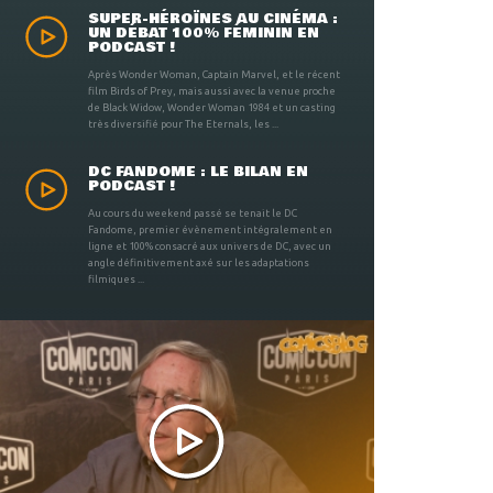
SUPER-HÉROÏNES AU CINÉMA :
UN DÉBAT 100% FÉMININ EN
PODCAST !
Après Wonder Woman, Captain Marvel, et le récent
film Birds of Prey, mais aussi avec la venue proche
de Black Widow, Wonder Woman 1984 et un casting
très diversifié pour The Eternals, les ...
DC FANDOME : LE BILAN EN
PODCAST !
Au cours du weekend passé se tenait le DC
Fandome, premier évènement intégralement en
ligne et 100% consacré aux univers de DC, avec un
angle définitivement axé sur les adaptations
filmiques ...