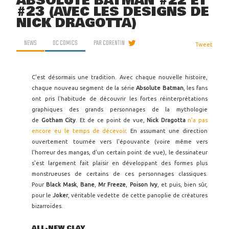
ABSOLUTE BATMAN #22 ET
#23 (AVEC LES DESIGNS DE
NICK DRAGOTTA)
NEWS
DC COMICS
PAR
CORENTIN
Tweet
C'est désormais une tradition. Avec chaque nouvelle histoire,
chaque nouveau segment de la série
Absolute Batman
, les fans
ont pris l'habitude de découvrir les fortes réinterprétations
graphiques des grands personnages de la mythologie
de
Gotham City
. Et de ce point de vue,
Nick Dragotta
n'a pas
encore eu le temps de décevoir
. En assumant une direction
ouvertement tournée vers l'épouvante (voire même vers
l'horreur des mangas, d'un certain point de vue), le dessinateur
s'est largement fait plaisir en développant des formes plus
monstrueuses de certains de ces personnages classiques.
Pour
Black Mask
,
Bane
,
Mr Freeze
,
Poison Ivy
, et puis, bien sûr,
pour le
Joker
, véritable vedette de cette panoplie de créatures
bizarroïdes.
ALL-NEW CLAY