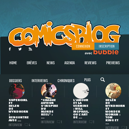
CONNEXION
INSCRIPTION
HOME
BRÈVES
NEWS
AGENDA
REVIEWS
PREVIEWS
PLUS
DOSSIERS
INTERVIEWS
CHRONIQUES
SUPERGIRL
"CHAQUE
L'AMOUR
HELEN
ET
AUTEUR
ET LA
DE
HELEN
S'INSPIRE
VERMINE
WYNDHORN
DE
DU
: WILL
ET
WYNDHORN
MONDE
MCPHAIL,
WONDER
:
RÉEL" :
OU L'ART
WOMAN :
RENCONTRE
...
DE ...
TOM
AVEC ...
KING ET
INTERVIEW
INTERVIEW
1
1
...
INTERVIEW
4
INTERVIEW
3