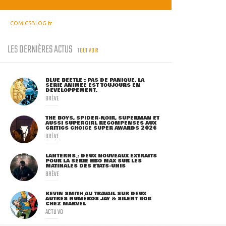
COMICSBLOG.fr
LES DERNIÈRES ACTUS
TOUT VOIR
BLUE BEETLE : PAS DE PANIQUE, LA
SÉRIE ANIMÉE EST TOUJOURS EN
DÉVELOPPEMENT.
BRÈVE
THE BOYS, SPIDER-NOIR, SUPERMAN ET
AUSSI SUPERGIRL RÉCOMPENSÉS AUX
CRITICS CHOICE SUPER AWARDS 2026
BRÈVE
LANTERNS : DEUX NOUVEAUX EXTRAITS
POUR LA SÉRIE HBO MAX SUR LES
MATINALES DES ETATS-UNIS
BRÈVE
KEVIN SMITH AU TRAVAIL SUR DEUX
AUTRES NUMÉROS JAY & SILENT BOB
CHEZ MARVEL
ACTU VO