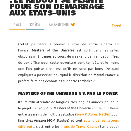
: LE REBOOT SE PLANTE
POUR SON DÉMARRAGE
AUX ÉTATS-UNIS
NEWS
CINÉMA
PAR
ARNO KIKOO
Tweet
C'était peut-être à prévoir ? Privé de sortie cinéma en
France,
Masters of the Universe
est sorti dans les salles
obscures américaines au cours du weekend dernier. Les chiffres
du box-office pour cette ouverture sont tombés, et le moins
que l'on puisse dire... est qu'ils ne sont pas bons. De quoi
expliquer à posteriori pourquoi la direction de
Mattel
France a
préféré faire des économies sur notre territoire ?
MASTERS OF THE UNIVERSE N'A PAS LE POWER
Il aura fallu attendre de longues, très longues années, pour que
le projet de
reboot
de
Masters of the Universe
voit le jour. Passé
entre les mains de multiples studios (
Sony Pictures
,
Netflix
, pour
finir chez
Amazon MGM Studios
) et tout
autant de réalisateurs
différents
, c'est entre les
mains de
Travis Knight
(Bumblebee)