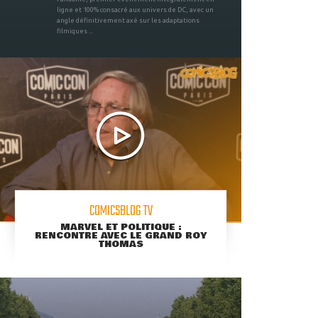
ligne et 100% consacré aux univers de DC, avec un
angle définitivement axé sur les adaptations
filmiques ...
COMICSBLOG TV
MARVEL ET POLITIQUE :
RENCONTRE AVEC LE GRAND ROY
THOMAS