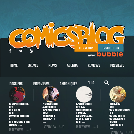
CONNEXION
INSCRIPTION
HOME
BRÈVES
NEWS
AGENDA
REVIEWS
PREVIEWS
PLUS
DOSSIERS
INTERVIEWS
CHRONIQUES
SUPERGIRL
"CHAQUE
L'AMOUR
HELEN
ET
AUTEUR
ET LA
DE
HELEN
S'INSPIRE
VERMINE
WYNDHORN
DE
DU
: WILL
ET
WYNDHORN
MONDE
MCPHAIL,
WONDER
:
RÉEL" :
OU L'ART
WOMAN :
RENCONTRE
...
DE ...
TOM
AVEC ...
KING ET
INTERVIEW
INTERVIEW
1
1
...
INTERVIEW
4
INTERVIEW
3