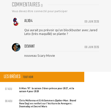
COMMENTAIRES
(
2
)
Vous devez être connecté pour participer
ALX94
09 JUIN 2026
Qui aurait pu prévoir qu'un blockbuster avec Jared
Leto (très maquillé) se plante ?
DEVIANT
08 JUIN 2026
nouveau Scary Movie
LES BRÈVES
TOUT VOIR
07 AOU
X-Men '97 : la saison 3 bien prévue pour 2027, et la
saison 4 pour 2028
06 AOU
Chris McKenna et Erik Sommers (Spider-Man : Brand
New Day) en renfort sur l'écriture de Avengers :
Doomsday et Secret Wars