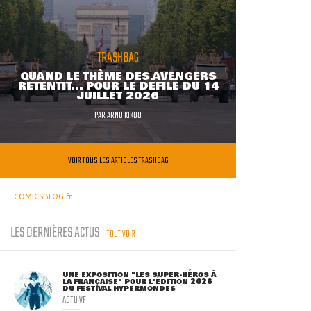
TRASHBAG
QUAND LE THÈME DES AVENGERS
RETENTIT... POUR LE DÉFILÉ DU 14
JUILLET 2026
PAR
ARNO KIKOO
VOIR TOUS LES ARTICLES TRASHBAG
COMICSBLOG.fr
LES DERNIÈRES ACTUS
TOUT VOIR
UNE EXPOSITION "LES SUPER-HÉROS À
LA FRANÇAISE" POUR L'ÉDITION 2026
DU FESTIVAL HYPERMONDES
ACTU VF