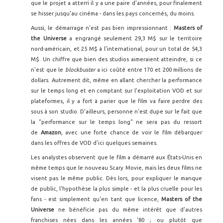
que le projet a atterri il y a une paire d'années, pour finalement
se hisser jusqu'au cinéma - dans les pays concernés, du moins.
Aussi, le démarrage n'est pas bien impressionnant :
Masters of
the Universe
a engrangé seulement 29,3 M$ sur le territoire
nord-américain, et 25 M$ à l'international, pour un total de 54,3
M$. Un chiffre que bien des studios aimeraient atteindre, si ce
n'est que le
blockbuster
a ici coûté entre 170 et 200 millions de
dollars. Autrement dit, même en allant chercher la performance
sur le temps long et en comptant sur l'exploitation VOD et sur
plateformes, il y a fort à parier que le film va faire perdre des
sous à son studio. D'ailleurs, personne n'est dupe sur le fait que
la "performance sur le temps long" ne sera pas du ressort
de
Amazon
, avec une forte chance de voir le film débarquer
dans les offres de VOD d'ici quelques semaines.
Les analystes observent que le film a démarré aux États-Unis en
même temps que le nouveau Scary Movie, mais les deux films ne
visent pas le même public. Dès lors, pour expliquer le manque
de public, l'hypothèse la plus simple - et la plus cruelle pour les
fans - est simplement qu'en tant que licence,
Masters of the
Universe
ne bénéficie pas du même intérêt que d'autres
franchises nées dans les années '80 ; ou plutôt que