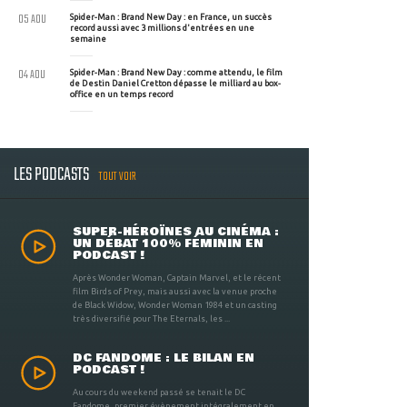
05 AOU
Spider-Man : Brand New Day : en France, un succès
record aussi avec 3 millions d'entrées en une
semaine
04 AOU
Spider-Man : Brand New Day : comme attendu, le film
de Destin Daniel Cretton dépasse le milliard au box-
office en un temps record
LES PODCASTS
TOUT VOIR
SUPER-HÉROÏNES AU CINÉMA :
UN DÉBAT 100% FÉMININ EN
PODCAST !
Après Wonder Woman, Captain Marvel, et le récent
film Birds of Prey, mais aussi avec la venue proche
de Black Widow, Wonder Woman 1984 et un casting
très diversifié pour The Eternals, les ...
DC FANDOME : LE BILAN EN
PODCAST !
Au cours du weekend passé se tenait le DC
Fandome, premier évènement intégralement en